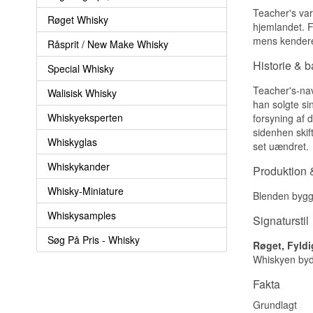
Teacher's var
Røget Whisky
hjemlandet. F
mens kendere 
Råsprit / New Make Whisky
Historie & 
Special Whisky
Teacher's-nav
Walisisk Whisky
han solgte si
Whiskyeksperten
forsyning af 
sidenhen skif
Whiskyglas
set uændret.
Whiskykander
Produktion &
Whisky-Miniature
Blenden bygg
Whiskysamples
Signaturstil
Søg På Pris - Whisky
Røget, Fyldi
Whiskyen byde
Fakta
Grundlagt