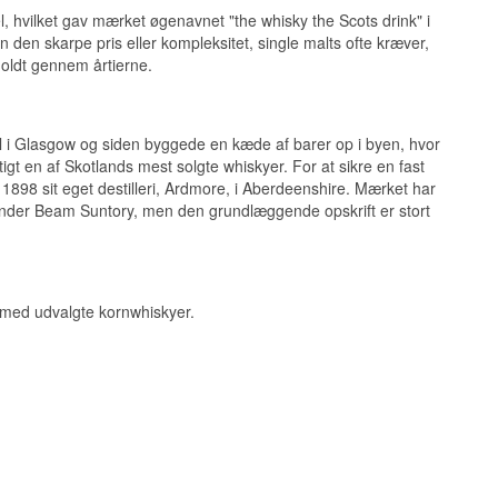
, hvilket gav mærket øgenavnet "the whisky the Scots drink" i
den skarpe pris eller kompleksitet, single malts ofte kræver,
oldt gennem årtierne.
l i Glasgow og siden byggede en kæde af barer op i byen, hvor
rugt og honning.
gt en af Skotlands mest solgte whiskyer. For at sikre en fast
 1898 sit eget destilleri, Ardmore, i Aberdeenshire. Mærket har
 under Beam Suntory, men den grundlæggende opskrift er stort
med udvalgte kornwhiskyer.