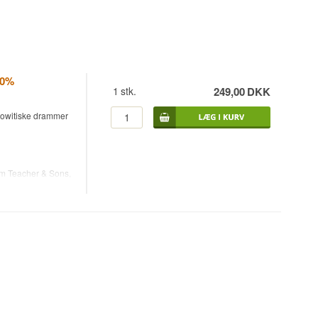
40%
1
stk.
249,00
DKK
sgowitiske drammer
am Teacher & Sons,
sit ry som en
 grundlagt af
dag ejes brandet af
yldig og
r over i en sødere
st solgte blends i