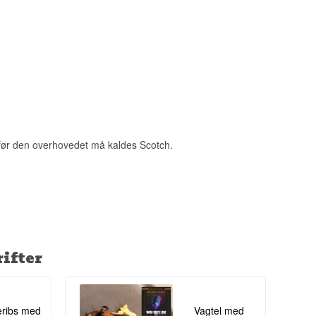
andsbutik i
 i 1884.
, før den overhovedet må kaldes Scotch.
ifter
ribs med
Vagtel med