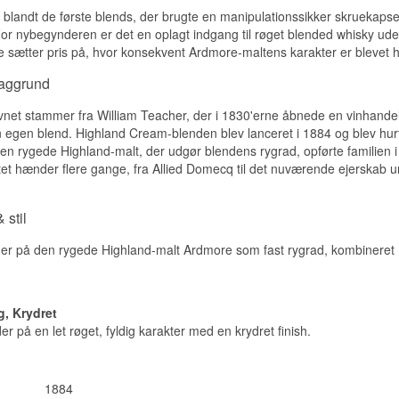
Smagsnoter
 blandt de første blends, der brugte en manipulationssikker skruekapsel
or nybegynderen er det en oplagt indgang til røget blended whisky uden 
Næse
sætter pris på, hvor konsekvent Ardmore-maltens karakter er blevet h
Æbler, pærer og en sød duft af honning over en solid maltbund.
baggrund
Smag
net stammer fra William Teacher, der i 1830'erne åbnede en vinhande
Dyb malthed i starten, der udvikler sig til sødere toner af moden f
n egen blend. Highland Cream-blenden blev lanceret i 1884 og blev hurti
den rygede Highland-malt, der udgør blendens rygrad, opførte familien i
Eftersmag
tet hænder flere gange, fra Allied Domecq til det nuværende ejerskab
Medium lang med varm sødme og et strejf af tørrede frugter.
Specifikationer
 stil
Navn: Teachers Highland Cream
er på den rygede Highland-malt Ardmore som fast rygrad, kombineret 
Destilleri: William Teacher & Sons (kernemalt fra Ardmore)
Region/Land: Highland/Skotland (blended)
Type: Blended Scotch Whisky
ABV: 40%
g, Krydret
Størrelse: 100 CL
EAN nr.: 5010093210007
r på en let røget, fyldig karakter med en krydret finish.
Smagsprofil
maltdomineret · frugtig · honningsød
1884