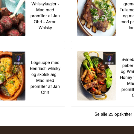
Whiskykugler -
gremo
Mad med
Tullamo
promiller af Jan
og mo
Ohrt - Arran
med pr
Whisky
Jan
Svineb
Løgsuppe med
peber
Benriach whisky
og Whis
og skotsk æg -
Honey 
Mad med
Ma
promiller af Jan
promil
Ohrt
O
Se alle 25 opskrifter