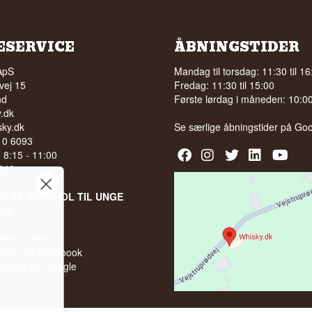
ESERVICE
ÅBNINGSTIDER
ApS
Mandag til torsdag: 11:30 til 16
vej 15
Fredag: 11:30 til 15:00
nd
Første lørdag i måneden: 10:00 
.dk
ky.dk
Se særlige åbningstider på
Goo
210 6093
l. 8:15 - 11:00
040
LG AF ALKOHOL TIL UNGE
 ÅR
bedømmelse på
 100% på Facebook
stjerner på Google