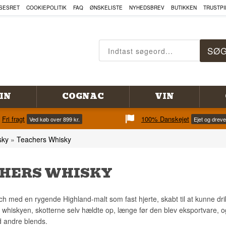
SESRET
COOKIEPOLITIK
FAQ
ØNSKELISTE
NYHEDSBREV
BUTIKKEN
TRUSTPI
IN
COGNAC
VIN
Fri fragt
100% Danskejet
Ved køb over 899 kr.
Ejet og drev
sky
»
Teachers Whisky
HERS WHISKY
h med en rygende Highland-malt som fast hjerte, skabt til at kunne d
 whiskyen, skotterne selv hældte op, længe før den blev eksportvare, 
d andre blends.