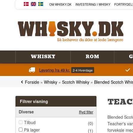
OM WHISKY.DK
INVESTERING I WHISKY
FORTRYDEL
WHISKY
ROM
G
Levering fra 49 kr.
2-4 Hverdage
Forside
»
Whisky
»
Scotch Whisky
»
Blended Scotch Whi
TEAC
Filtrer visning
Diverse
Ryd filter
Blended Scotc
Tilbud
(0)
Teacher's var
På lager
forveksle me
(1)