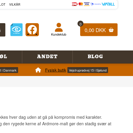
LOT
VILKÅR
0
0,00 DKK
Kundeklub
ØL
ANDET
BLOG
Fysisk butik
et i Danmark
Vejstruprødvej 15 i Sjølund
rikkes hver dag uden at gå på kompromis med karakter.
og den rygede kerne af Ardmore-malt gør den stadig svær at