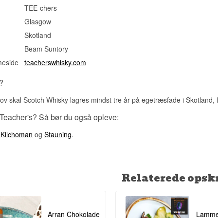
Vidste du at?
TEE-chers
Glasgow
William Teacher startede med at sælge whisky fra sin kones købm
Glasgow i 1830, længe før Highland Cream-navnet blev registreret
Skotland
Se hele vores udvalg af
Teachers
Beam Suntory
meside
teacherswhisky.com
?
 lov skal Scotch Whisky lagres mindst tre år på egetræsfade i Skotland
 Teacher's? Så bør du også opleve:
,
Kilchoman
og
Stauning
.
Relaterede opskr
Arran Chokolade
Lamme