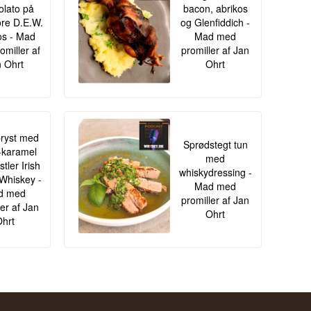
lato på
bacon, abrikos
re D.E.W.
og Glenfiddich -
s - Mad
Mad med
omiller af
promiller af Jan
 Ohrt
Ohrt
ryst med
Sprødstegt tun
-karamel
med
tler Irish
whiskydressing -
Whiskey -
Mad med
d med
promiller af Jan
ler af Jan
Ohrt
hrt