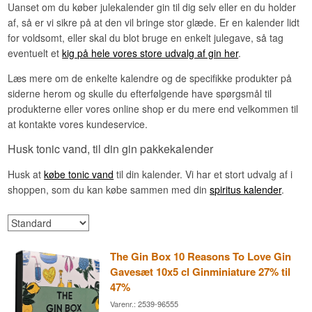
Uanset om du køber julekalender gin til dig selv eller en du holder
af, så er vi sikre på at den vil bringe stor glæde. Er en kalender lidt
for voldsomt, eller skal du blot bruge en enkelt julegave, så tag
eventuelt et
kig på hele vores store udvalg af gin her
.
Læs mere om de enkelte kalendre og de specifikke produkter på
siderne herom og skulle du efterfølgende have spørgsmål til
produkterne eller vores online shop er du mere end velkommen til
at kontakte vores kundeservice.
Husk tonic vand, til din gin pakkekalender
Husk at
købe tonic vand
til din kalender. Vi har et stort udvalg af i
shoppen, som du kan købe sammen med din
spiritus kalender
.
The Gin Box 10 Reasons To Love Gin
Gavesæt 10x5 cl Ginminiature 27% til
47%
Varenr.: 2539-96555