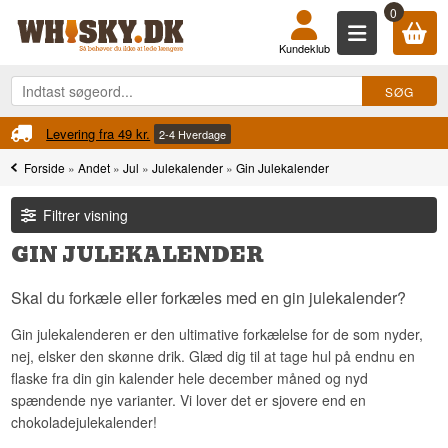
0
Kundeklub
Levering fra 49 kr.
2-4 Hverdage
Forside
»
Andet
»
Jul
»
Julekalender
»
Gin Julekalender
Filtrer visning
GIN JULEKALENDER
Skal du forkæle eller forkæles med en gin julekalender?
Gin julekalenderen er den ultimative forkælelse for de som nyder,
nej, elsker den skønne drik. Glæd dig til at tage hul på endnu en
flaske fra din gin kalender hele december måned og nyd
spændende nye varianter. Vi lover det er sjovere end en
chokoladejulekalender!