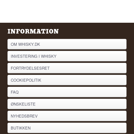
• H2B Gin – France
• Windspiel Gin – Germany
• Radius Gin Batch 18 – Denmark
• Darnley’s Spiced Gin – Scottland
• Himbrimi Winterbird Edition – Iceland
• Gastro Gin – Holland
INFORMATION
• Gin Mare – Spain
• Virga Gin – Brazil
OM WHISKY.DK
INVESTERING I WHISKY
FORTRYDELSESRET
COOKIEPOLITIK
FAQ
ØNSKELISTE
NYHEDSBREV
BUTIKKEN