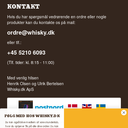
KONTAKT
Hvis du har spørgsmål vedrørende en ordre eller nogle
produkter kan du kontakte os på mail:
ordre@whisky.dk
eller tlf.:
+45 5210 6093
(Tlf. tider: kl. 8:15 - 11:00)
Med venlig hilsen
Henrik Olsen og Ulrik Bertelsen
Whisky.dk ApS
FØLG MED HOS WHISKY.DK
Du kan også blive medlem af vores kundeklub,
hvor du optjener 5% på alle dine ordrer. Du kan