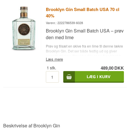
Brooklyn Gin Small Batch USA 70 cl
40%
Varenr.: 2222786539-6028
Brooklyn Gin Small Batch USA – prøv
den med lime
Prøv og tilsæt en skive fra en lime til denne lækre
Brooklyn Gin. Det ser både festlig ud og giver
smag til drinken. Brooklyn Gin er en Small batch
Læs mere
gin fra Brooklyn Craft Works LLC i USA - prøv en
Parchment Fizz, den smager super. • Destilleri:
1
stk.
489,00
DKK
Brooklyn Craft Works LLC • Navn: Brooklyn Gin •
Botanicals: Enebær mm. • Land: USA • Type: Dry
Gin • Alc. styrke: 42% • 70 cl. • Anbefalet
Tonicvand: 1724 tonic vand • Anbefalet Garnish:
En skive lime
Beskrivelse af Brooklyn Gin