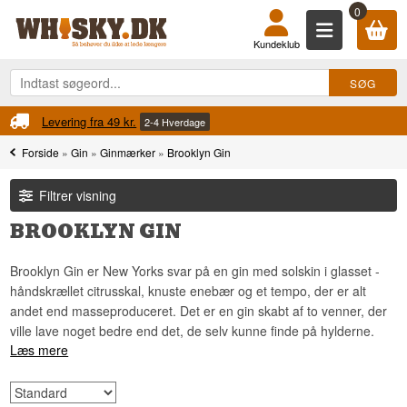
0
Kundeklub
Levering fra 49 kr.
2-4 Hverdage
Forside
»
Gin
»
Ginmærker
»
Brooklyn Gin
Filtrer visning
BROOKLYN GIN
Brooklyn Gin er New Yorks svar på en gin med solskin i glasset -
håndskrællet citrusskal, knuste enebær og et tempo, der er alt
andet end masseproduceret. Det er en gin skabt af to venner, der
ville lave noget bedre end det, de selv kunne finde på hylderne.
Læs mere