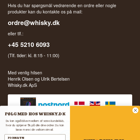
Hvis du har spørgsmål vedrørende en ordre eller nogle
produkter kan du kontakte os på mail:
ordre@whisky.dk
eller tlf.:
+45 5210 6093
(Tlf. tider: kl. 8:15 - 11:00)
Med venlig hilsen
Henrik Olsen og Ulrik Bertelsen
Whisky.dk ApS
FØLG MED HOS WHISKY.DK
Du kan også blive medlem af vores kundeklub,
hvor du optjener 5% på alle dine ordrer. Du kan
læse mere i din velkomstmail.