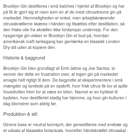
Brooklyn Gin destilleres i små batches i hjertet af Brooklyn og har
på få år gjort sig et navn som en af de mest citrusdrevne gin på
markedet. Hemmeligheden er enkel, men arbejdskrævende:
citrusskrællerne skæres i hånden og tilsættes efter destillation, så
den friske olie fra skrællen ikke fordamper undervejs. For den
nysgerrige gin-elsker er Brooklyn Gin et bud på, hvordan
amerikansk craft-tankegang kan gentænke en klassisk London
Dry-stil uden at kopiere den.
Historie & baggrund
Brooklyn Gin blev grundlagt af Emil Jattne og Joe Santos, to
venner der delte en frustration over, at ingen gin på markedet
smagte helt rigtigt til dem. De begyndte at eksperimentere i små
mængder og landede på en opskrift, hvor frisk citrus fik lov at spille
hovedrollen frem for at være en biton. Navnet er en hyldest til
bydelen, hvor destilleriet stadig har hjemme, og hvor gin-kulturen i
dag blomstrer som aldrig før.
Produktion & stil
Ginens base er neutral kornsprit, der genestilleres med enebær og
et udvalg af klassiske botanicals, hvorefter håndskrællet citrusskal -