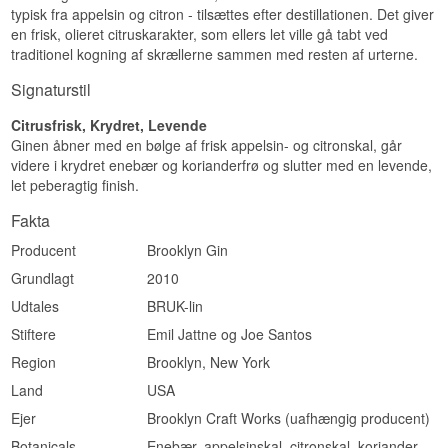
typisk fra appelsin og citron - tilsættes efter destillationen. Det giver
en frisk, olieret citruskarakter, som ellers let ville gå tabt ved
traditionel kogning af skrællerne sammen med resten af urterne.
Signaturstil
Citrusfrisk, Krydret, Levende
Ginen åbner med en bølge af frisk appelsin- og citronskal, går
videre i krydret enebær og korianderfrø og slutter med en levende,
let peberagtig finish.
Fakta
Producent
Brooklyn Gin
Grundlagt
2010
Udtales
BRUK-lin
Stiftere
Emil Jattne og Joe Santos
Region
Brooklyn, New York
Land
USA
Ejer
Brooklyn Craft Works (uafhængig producent)
Botanicals
Enebær, appelsinskal, citronskal, koriander