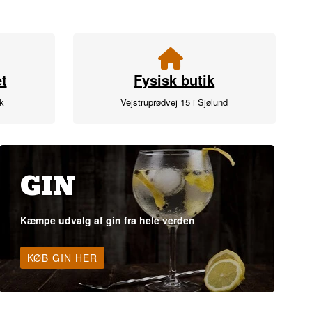
t
Fysisk butik
rk
Vejstruprødvej 15 i Sjølund
GIN
Kæmpe udvalg af gin fra hele verden
KØB GIN HER