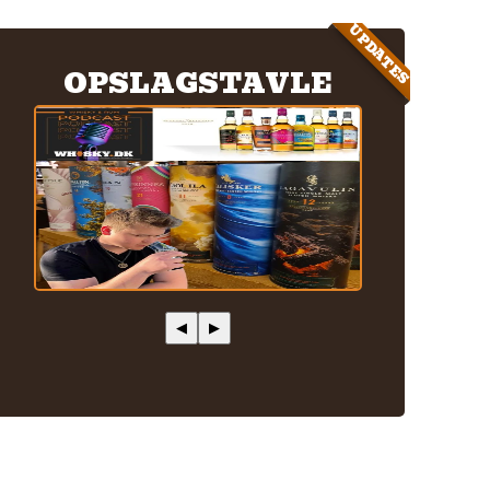
UPDATES
OPSLAGSTAVLE
◀
▶