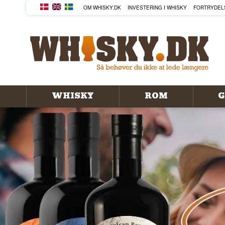
KØB DIN WHISKY, ROM, GIN
OM WHISKY.DK
INVESTERING I WHISKY
FORTRYDEL
WHISKY
ROM
G