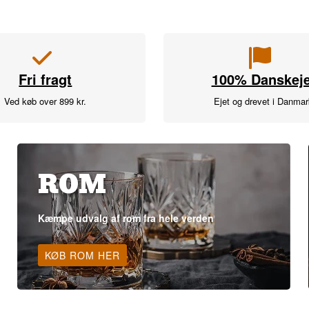
Fri fragt
100% Danskeje
Ved køb over 899 kr.
Ejet og drevet i Danma
ROM
Kæmpe udvalg af rom fra hele verden
KØB ROM HER