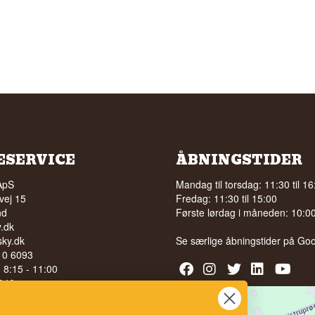
ESERVICE
ÅBNINGSTIDER
ApS
Mandag til torsdag: 11:30 til 16
vej 15
Fredag: 11:30 til 15:00
nd
Første lørdag i måneden: 10:00 
.dk
ky.dk
Se særlige åbningstider på
Goo
210 6093
l. 8:15 - 11:00
040
LG AF ALKOHOL TIL UNGE