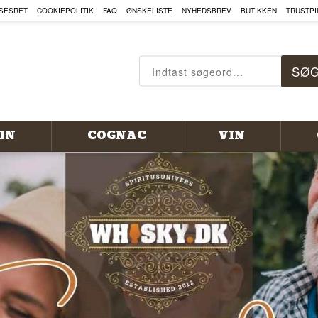
, COGNAC OG MEGET MERE HE
SESRET
COOKIEPOLITIK
FAQ
ØNSKELISTE
NYHEDSBREV
BUTIKKEN
TRUSTPI
IN
COGNAC
VIN