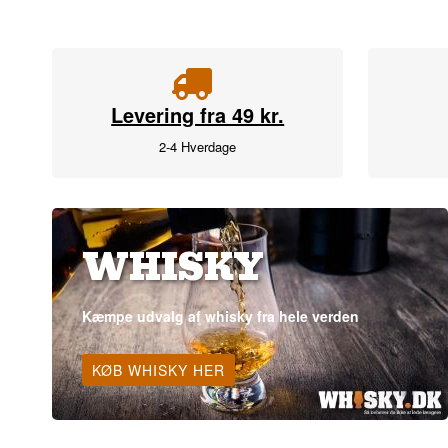
Levering fra 49 kr.
2-4 Hverdage
WHISKY
Kæmpe udvalg af whisky fra hele verden
KØB WHISKY HER