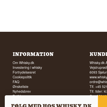
INFORMATION
KUND
Om Whisky.dk
Whisky.dk 
Investering i whisky
Vejstruprød
Fortrydelsesret
6093 Sjølu
Cookiepolitik
www.whisky
FAQ
ordre@whis
Ønskeliste
Tlf. +45 5
Nyhedsbrev
Tlf. tider: k
Butikken
Cvr: 35210
Trustpilot
FØLG MED HOS WHISKY.DK
Vilkår
INTET SA