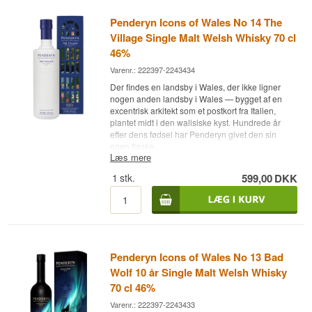
Penderyn Icons of Wales No 14 The
Village Single Malt Welsh Whisky 70 cl
46%
Varenr.: 222397-2243434
Der findes en landsby i Wales, der ikke ligner
nogen anden landsby i Wales — bygget af en
excentrisk arkitekt som et postkort fra Italien,
plantet midt i den walisiske kyst. Hundrede år
efter dens fødsel har Penderyn givet den sin
egen flaske.
Læs mere
Ekspertens beskrivelse
1
stk.
599,00
DKK
Penderyn Icons of Wales No. 14 The Village er
en Single Malt Welsh Whisky med eftermodning
på Amarone-fade og aftappet ved 46 %. Flasken
hylder Portmeirion, den italiensk-inspirerede
landsby ved kysten i Nordwales, tegnet af
arkitekten Sir Clough Williams-Ellis og grundlagt i
Penderyn Icons of Wales No 13 Bad
1926 — og The Village blev lanceret i 2026 i
Wolf 10 år Single Malt Welsh Whisky
forbindelse med landsbyens 100-års jubilæum,
ved en smagning afholdt i selve Portmeirion.
70 cl 46%
Varenr.: 222397-2243433
Amarone-fadene, italiensk rødvin fra Veneto-