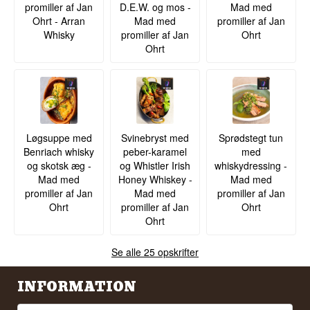
promiller af Jan
D.E.W. og mos -
Mad med
Ohrt - Arran
Mad med
promiller af Jan
Whisky
promiller af Jan
Ohrt
Ohrt
Løgsuppe med
Svinebryst med
Sprødstegt tun
Benriach whisky
peber-karamel
med
og skotsk æg -
og Whistler Irish
whiskydressing -
Mad med
Honey Whiskey -
Mad med
promiller af Jan
Mad med
promiller af Jan
Ohrt
promiller af Jan
Ohrt
Ohrt
Se alle 25 opskrifter
INFORMATION