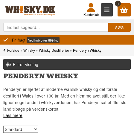
0
Kundeklub
100% Danskejet
Ejet og drevet i Danmark
Forside
»
Whisky
»
Whisky Destillerier
»
Penderyn Whisky
Filtrer visning
PENDERYN WHISKY
Penderyn er hjertet af moderne walisisk whisky og det første
destilleri i Wales i over 100 år. Med en hjemmelavet still, der ikke
ligner noget andet i whiskyverdenen, har Penderyn sat et lille, stolt
land tilbage på verdenskortet.
Læs mere