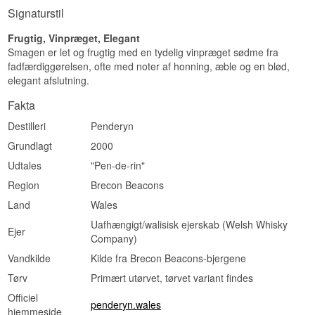
Signaturstil
Smagsprofil
Frugtig, Vinpræget, Elegant
Røget · Blød · Aromatisk
Smagen er let og frugtig med en tydelig vinpræget sødme fra
Vidste du at?
fadfærdiggørelsen, ofte med noter af honning, æble og en blød,
elegant afslutning.
Penderyn tilsætter ingen tørvet malt i
produktionen af Peated — al røgkarakteren
Fakta
kommer fra selve fadene, som tidligere har
rummet tørvet skotsk whisky, hvilket gør flasken til
Destilleri
Penderyn
et af de mest utraditionelle bud på en røget single
Grundlagt
2000
malt, du kan finde.
Udtales
"Pen-de-rin"
Se hele vores udvalg af
Penderyn
Region
Brecon Beacons
Lyt til vores podcast:
Land
Wales
Uafhængigt/walisisk ejerskab (Welsh Whisky
Ejer
Company)
Vandkilde
Kilde fra Brecon Beacons-bjergene
Tørv
Primært utørvet, tørvet variant findes
Officiel
penderyn.wales
hjemmeside