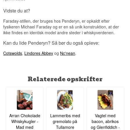
Vidste du at?
Faraday-stillen, der bruges hos Penderyn, er opkaldt efter
fysikeren Michael Faraday og er en så unik konstruktion, at der
ikke findes en identisk model andre steder i whiskyverdenen.
Kan du lide Penderyn? Så bør du også opleve:
Cotswolds
,
Lindores Abbey
og
Nc'nean
.
Relaterede opskrifter
Arran Chokolade
Lammeribs med
Vagtel med
Whiskykugler -
gremolato på
bacon, abrikos
Mad med
Tullamore
og Glenfiddich -