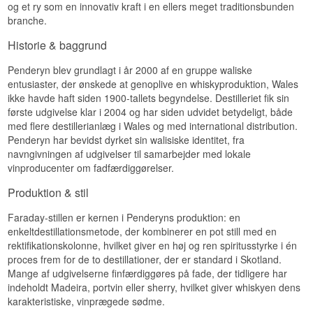
og et ry som en innovativ kraft i en ellers meget traditionsbunden
fodboldstadions som til folkemusikkoncerter.
Destilleri:
Penderyn
branche.
Smagen er et mildt, men insisterende samspil af
Region/Land: Brecon Beacons, Wales
Se hele vores udvalg af
Penderyn
røg og sødme, hvor et væld af bløde
Type: Single Malt Welsh Whisky
Historie & baggrund
smagsnuancer fristes frem uden at overdøve
ABV: 46%
Lyt til vores podcast:
hinanden.
Størrelse: 70 CL
Fadtype: Jamaicanske rom- og rubinportvinsfade
Penderyn blev grundlagt i år 2000 af en gruppe waliske
Eftersmag
Ikke koldfiltreret: Ja
entusiaster, der ønskede at genoplive en whiskyproduktion, Wales
Destillationsmetode: Faraday-destillation
ikke havde haft siden 1900-tallets begyndelse. Destilleriet fik sin
Eftersmagen er middellang, med røg og vanilje
Edition: Icons of Wales No. 9
første udgivelse klar i 2004 og har siden udvidet betydeligt, både
der bliver hængende længe efter, at glasset er
EAN nr.: 5011594001729
tomt.
med flere destillerianlæg i Wales og med international distribution.
Smagsprofil
Penderyn har bevidst dyrket sin walisiske identitet, fra
Specifikationer
navngivningen af udgivelser til samarbejder med lokale
Fyldig · Krydret · Fadpræget
vinproducenter om fadfærdiggørelser.
Navn: Penderyn Peated Single Malt Welsh
Vidste du at?
Whisky 46%
Produktion & stil
Destilleri:
Penderyn
Loven, David Lloyd George indførte i 1915 for at
Region/Land: Brecon Beacons, Wales
Faraday-stillen er kernen i Penderyns produktion: en
begrænse alkoholforbruget under 1. verdenskrig,
Type: Single Malt Welsh Whisky
krævede mindst tre års fadmodning af al spiritus
ABV: 46%
enkeltdestillationsmetode, der kombinerer en pot still med en
— en regel, der stadig gælder for skotsk og
Størrelse: 70 CL
rektifikationskolonne, hvilket giver en høj og ren spiritusstyrke i én
walisisk whisky i dag, over hundrede år senere.
Fadtype: Ex-bourbon-fade med eftermodning på
proces frem for de to destillationer, der er standard i Skotland.
ex-tørvede skotske whiskyfade
Mange af udgivelserne finfærdiggøres på fade, der tidligere har
Se hele vores udvalg af
Penderyn
Ikke koldfiltreret: Ja
indeholdt Madeira, portvin eller sherry, hvilket giver whiskyen dens
Destillationsmetode: Faraday-destillation
Lyt til vores podcast:
Antal flasker: Cirka 5.000 pr. år
karakteristiske, vinprægede sødme.
EAN nr.: 5011594010721