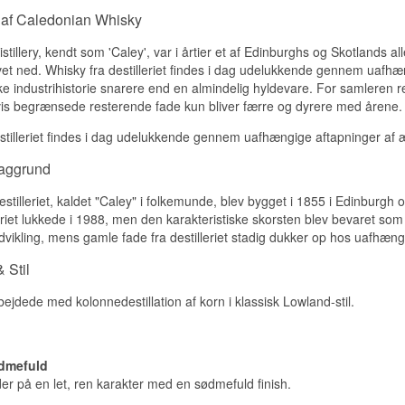
 af Caledonian Whisky
Smagsnoter
tillery, kendt som 'Caley', var i årtier et af Edinburghs og Skotlands all
Næse
vet ned. Whisky fra destilleriet findes i dag udelukkende gennem uafhængi
ke industrihistorie snarere end en almindelig hyldevare. For samleren re
Vanilje og flødekaramel med kokos, moden pære og et strøg frisks
 hvis begrænsede resterende fade kun bliver færre og dyrere med årene.
Smag
stilleriet findes i dag udelukkende gennem uafhængige aftapninger af æ
Silkeblød og cremet med toffee, honning og citrusolie. Der er en f
som kun lang lagring giver.
baggrund
Eftersmag
tilleriet, kaldet "Caley" i folkemunde, blev bygget i 1855 i Edinburgh og
lleriet lukkede i 1988, men den karakteristiske skorsten blev bevaret som
Lang og varm med fudge, let krydderi og en behagelig tørhed.
ikling, mens gamle fade fra destilleriet stadig dukker op hos uafhæng
Specifikationer
 Stil
Navn: Caledonian 1987/2018 31 år Signatory Vintage Single Gra
50,2%
rbejdede med kolonnedestillation af korn i klassisk Lowland-stil.
Destilleri: Caledonian
Aftapper: Signatory Vintage
Region/Land: Lowlands, Skotland
Type: Single Grain Scotch Whisky
ødmefuld
Alder: 31 år
r på en let, ren karakter med en sødmefuld finish.
ABV: 50,2%
Størrelse: 70 CL