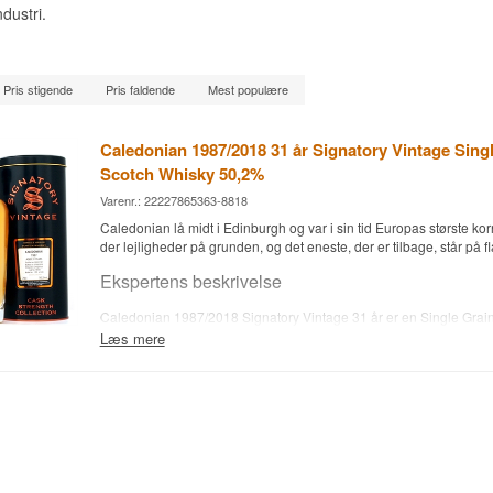
dustri.
Pris stigende
Pris faldende
Mest populære
Caledonian 1987/2018 31 år Signatory Vintage Sing
Scotch Whisky 50,2%
Varenr.: 22227865363-8818
Caledonian lå midt i Edinburgh og var i sin tid Europas største kornd
der lejligheder på grunden, og det eneste, der er tilbage, står på f
Ekspertens beskrivelse
Caledonian 1987/2018 Signatory Vintage 31 år er en Single Grai
aftappet ved 50,2 % uden koldfiltrering og uden farvetilsætning.
Læs mere
Whiskyen er destilleret i 1987 og aftappet i 2018 i et oplag på 249 
Caledonian blev grundlagt i 1855 i Edinburghs Dalry-kvarter og l
hvilket betyder, at dette destillat er fra et af de sidste produktionsår
Kornwhisky lagres sjældent i tre årtier, fordi den traditionelt bruge
Netop derfor er gamle grain-aftapninger blevet en kategori for sig: 
cremede karakter udvikler sig over tid til vanilje, fudge og kokos m
tekstur.