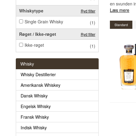
en svunden in
Læs mere
Whiskytype
Ryd filter
Single Grain Whisky
(1)
Standard
Røget / Ikke-røget
Ryd filter
Ikke-røget
(1)
Whisky
Whisky Destillerier
Amerikansk Whiskey
Dansk Whisky
Engelsk Whisky
Fransk Whisky
Indisk Whisky