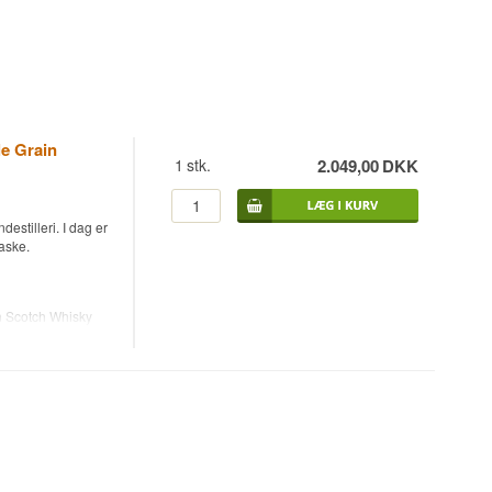
le Grain
1
stk.
2.049,00
DKK
estilleri. I dag er
laske.
n Scotch Whisky
flasker.
ukkede i 1988,
.
s ung i blends.
den lette,
ed en fløjlsblød