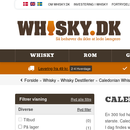
OM WHISKY.DK
INVESTERING I WHISKY
FORTRYDEL
WHISKY
ROM
G
Levering fra 49 kr.
2-4 Hverdage
Forside
»
Whisky
»
Whisky Destillerier
»
Caledonian Whis
CALE
Filtrer visning
Ryd alle filtre
Diverse
Ryd filter
En 300 fod hø
Tilbud
(0)
største. Cale
På lager
I dag findes 
(1)