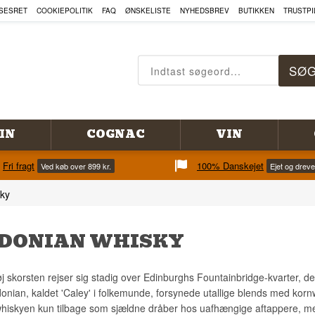
SESRET
COOKIEPOLITIK
FAQ
ØNSKELISTE
NYHEDSBREV
BUTIKKEN
TRUSTPI
IN
COGNAC
VIN
Fri fragt
100% Danskejet
Ved køb over 899 kr.
Ejet og drev
ky
DONIAN WHISKY
j skorsten rejser sig stadig over Edinburghs Fountainbridge-kvarter, det 
donian, kaldet 'Caley' i folkemunde, forsynede utallige blends med kornw
whiskyen kun tilbage som sjældne dråber hos uafhængige aftappere, m