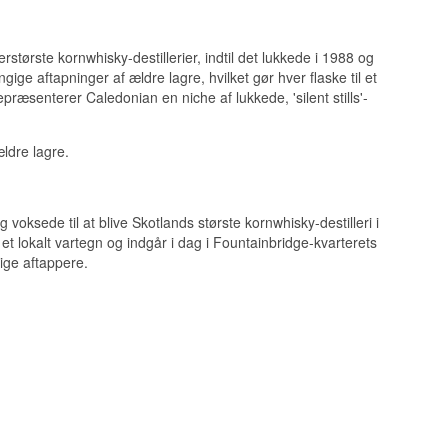
erstørste kornwhisky-destillerier, indtil det lukkede i 1988 og
ge aftapninger af ældre lagre, hvilket gør hver flaske til et
præsenterer Caledonian en niche af lukkede, 'silent stills'-
kåret eg.
ldre lagre.
in kornet elegance,
 voksede til at blive Skotlands største kornwhisky-destilleri i
 et lokalt vartegn og indgår i dag i Fountainbridge-kvarterets
ige aftappere.
in Scotch Whisky