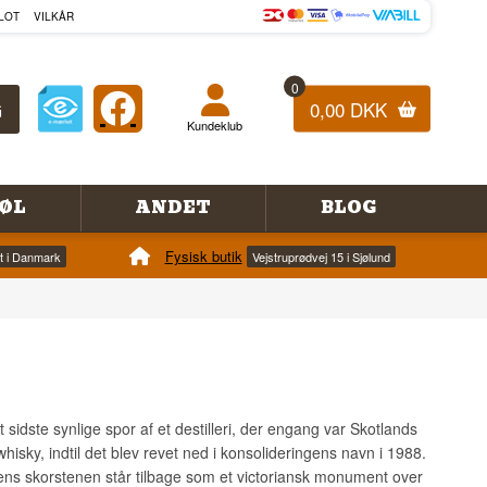
LOT
VILKÅR
0
0,00 DKK
Kundeklub
ØL
ANDET
BLOG
Fysisk butik
et i Danmark
Vejstruprødvej 15 i Sjølund
sidste synlige spor af et destilleri, der engang var Skotlands
hisky, indtil det blev revet ned i konsolideringens navn i 1988.
ens skorstenen står tilbage som et victoriansk monument over