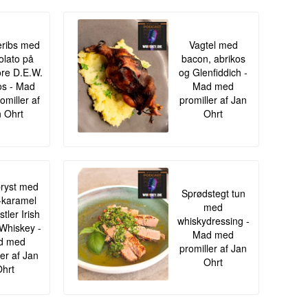
ribs med
Vagtel med
lato på
bacon, abrikos
re D.E.W.
og Glenfiddich -
s - Mad
Mad med
omiller af
promiller af Jan
 Ohrt
Ohrt
ryst med
Sprødstegt tun
-karamel
med
tler Irish
whiskydressing -
Whiskey -
Mad med
d med
promiller af Jan
ler af Jan
Ohrt
hrt