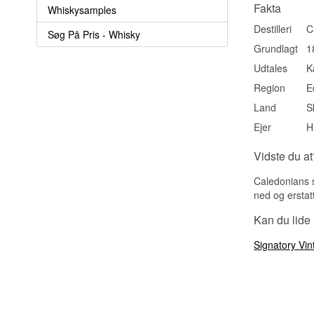
Fakta
Whiskysamples
Destilleri
C
Søg På Pris - Whisky
Grundlagt
1
Udtales
K
Region
E
Land
S
Ejer
H
Vidste du at
Caledonians s
ned og erstatt
Kan du lide
Signatory Vin