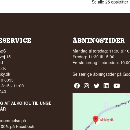
Se alle 25 opskrifter
ESERVICE
ÅBNINGSTIDER
ApS
Mandag til torsdag: 11:30 til 16
vej 15
Fredag: 11:30 til 15:00
nd
Første lørdag i måneden: 10:00 
.dk
ky.dk
Se særlige åbningstider på
Goo
210 6093
l. 8:15 - 11:00
040
LG AF ALKOHOL TIL UNGE
 ÅR
bedømmelse på
 100% på Facebook