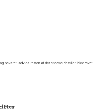
riftsår, og oplaget
 mindre gruppe.
og bevaret, selv da resten af det enorme destilleri blev revet
skorstene var i
illeriet står
ifter