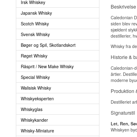
Irsk Whiskey
Beskrivelse
Japansk Whisky
Caledonian Dis
Scotch Whisky
siden blev re
sjældent styk
Svensk Whisky
destillerier,
Bøger og Spil, Skotlandskort
Whisky fra de
Røget Whisky
Historie & 
Råsprit / New Make Whisky
Caledonian-des
årtier. Desti
Special Whisky
moderne byudv
Walisisk Whisky
Produktion &
Whiskyeksperten
Destilleriet a
Whiskyglas
Signaturstil
Whiskykander
Let, Ren, S
Whiskyen byde
Whisky-Miniature