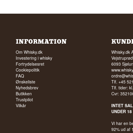
INFORMATION
KUND
Om Whisky.dk
Whisky.dk 
Investering i whisky
Vejstruprød
Fortrydelsesret
6093 Sjølu
Cookiepolitik
www.whisky
FAQ
ordre@whis
Ønskeliste
Tlf. +45 5
Nyhedsbrev
Tlf. tider: k
Butikken
Cvr: 35210
Trustpilot
Vilkår
INTET SA
UNDER 18
Vi har en 
92% ud af