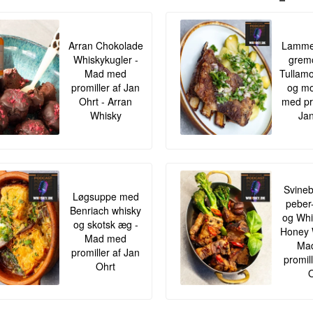
Arran Chokolade
Lamme
Whiskykugler -
gremo
Mad med
Tullamo
promiller af Jan
og mo
Ohrt - Arran
med pr
Whisky
Jan
Svineb
Løgsuppe med
peber
Benriach whisky
og Whis
og skotsk æg -
Honey 
Mad med
Ma
promiller af Jan
promil
Ohrt
O