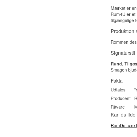
Mærket er en 
Rum4U er et f
tilgængelige 
Produktion &
Rommen destil
Signaturstil
Rund, Tilgæ
Smagen bjuder
Fakta
Udtales
"
Producent
Råvare
M
Kan du lide
RomDeLuxe