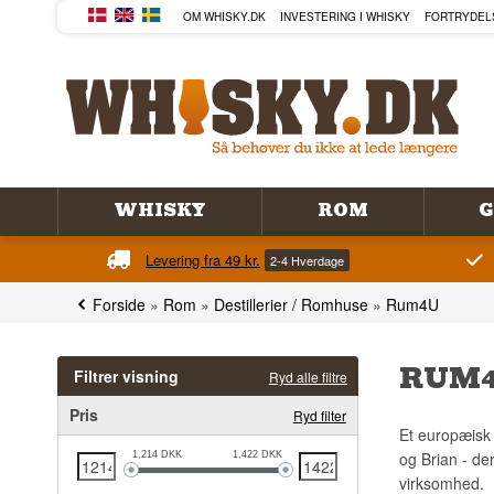
OM WHISKY.DK
INVESTERING I WHISKY
FORTRYDEL
WHISKY
ROM
G
Levering fra 49 kr.
2-4 Hverdage
Forside
»
Rom
»
Destillerier / Romhuse
»
Rum4U
RUM
Filtrer visning
Ryd alle filtre
Pris
Ryd filter
Et europæisk 
og Brian - de
1,214
DKK
1,422
DKK
virksomhed.