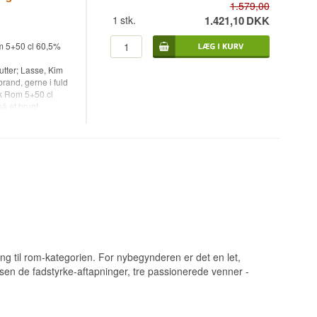
1.579,00
1
stk.
1.421,10
DKK
m 5+50 cl 60,5%
utter; Lasse, Kim
and, gerne i fuld
k Rom 5+50 cl
å et brugt
g til rom-kategorien. For nybegynderen er det en let,
sen de fadstyrke-aftapninger, tre passionerede venner -