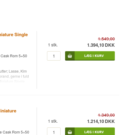
ature Single
1.549,00
1
stk.
1.394,10
DKK
e Cask Rom 5+50
utter; Lasse, Kim
and, gerne i fuld
niature Single
å et frisk virgin
en.
niature
1.349,00
1
stk.
1.214,10
DKK
le Cask Rom 5+50