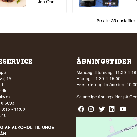
Jan Ohrt
Se alle 25 opskrifter
ESERVICE
ÅBNINGSTIDER
ApS
Mandag til torsdag: 11:30 til 16
vej 15
Fredag: 11:30 til 15:00
nd
Første lørdag i måneden: 10:00 
.dk
ky.dk
Se særlige åbningstider på
Goo
210 6093
l. 8:15 - 11:00
040
LG AF ALKOHOL TIL UNGE
 ÅR