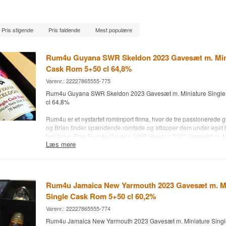
Pris stigende
Pris faldende
Mest populære
Rum4u Guyana SWR Skeldon 2023 Gavesæt m. Mini
Cask Rom 5+50 cl 64,8%
Varenr.: 22227865555-775
Rum4u Guyana SWR Skeldon 2023 Gavesæt m. Miniature Singl
cl 64,8%
Rum4u er et nystartet romimport firma, hvor de tre passionerede g
og Brian finder spændende romfade og aftapper dem under eget br
fadstyrke. Prøv Rum4u Guyana SWR Skeldon 2023 Gavesæt m. Mi
Læs mere
Cask Rom 5+50 cl 64,8% fra Guyana, som har lagret i 21 måneder p
oak fad. Som altid kan du smage det rene distillat i miniatureflask
Destilleri: Demerara Distillers Limited Destillery / Skeldon
Aftapper: Rum4u
Rum4u Jamaica New Yarmouth 2023 Gavesæt m. Mi
Alder: NA
Single Cask Rom 5+50 cl 60,2%
Type: Single Cask Rom
Fad nummer/type: Cask No. # 2.2 - 23
Varenr.: 22227865555-774
Alc. styrke: 65% 5 cl + 64,8 % 50 cl
Rum4u Jamaica New Yarmouth 2023 Gavesæt m. Miniature Sing
Antal flasker: 70 stk.