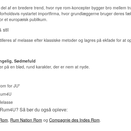
del af en bredere trend, hvor nye rom-koncepter bygger bro mellem tr
orholdsvis nystartet importfirma, hvor grundlæggerne bruger deres fæl
for et europæisk publikum.
 stil
leres af melasse efter klassiske metoder og lagres på ekfade for at o
ngelig, Sødmefuld
 på en blød, rund karakter, der er nem at nyde.
rom for JU"
Rum4U
elasse
 Rum4U? Så bør du også opleve:
 Rom
,
Rum Nation Rom
og
Compagnie des Indes Rom
.