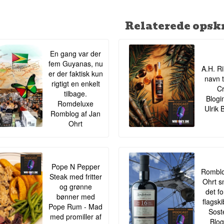
Relaterede opskr
En gang var der
fem Guyanas, nu
A.H. Ri
er der faktisk kun
navn t
rigtigt en enkelt
Cr
tilbage.
Blogi
Romdeluxe
Ulrik 
Romblog af Jan
Ohrt
Pope N Pepper
Romblo
Steak med fritter
Ohrt s
og grønne
det f
bønner med
flagsk
Pope Rum - Mad
Sost
med promiller af
Blog