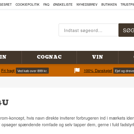
SESRET
COOKIEPOLITIK
FAQ
ØNSKELISTE
NYHEDSBREV
BUTIKKEN
TRUSTPI
IN
COGNAC
VIN
Fri fragt
100% Danskejet
Ved køb over 899 kr.
Ejet og drev
4U
rom-koncept, hvis navn direkte inviterer forbrugeren ind i mærkets id
r opsøger spændende romfade og selv tapper dem, gerne i fuld fadstyr