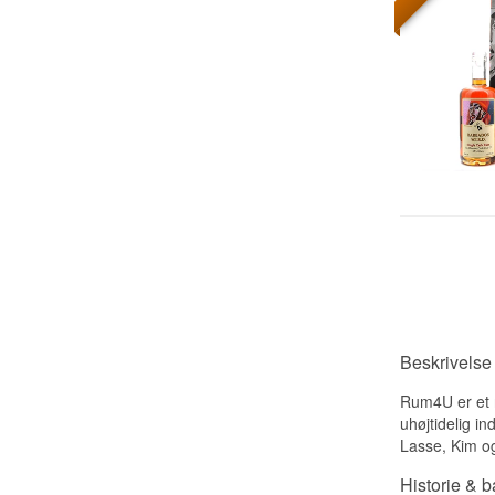
Beskrivels
Rum4U er et r
uhøjtidelig i
Lasse, Kim og
Historie & 