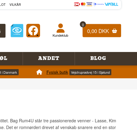
LOT
VILKÅR
0
0,00 DKK
Kundeklub
ØL
ANDET
BLOG
Fysisk butik
et i Danmark
Vejstruprødvej 15 i Sjølund
entitet. Bag Rum4U står tre passionerede venner - Lasse, Kim
ke. Det er romnørderi drevet af venskab snarere end en stor