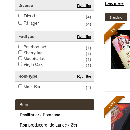
Læs mere
Diverse
Ryd filter
Tilbud
(4)
Standard
På lager
(4)
- 10%
Fadtype
Ryd filter
Bourbon fad
(1)
Sherry fad
(1)
Madeira fad
(1)
Virgin Oak
(1)
Rom-type
Ryd filter
Mørk Rom
(2)
- 10%
Rom
Destillerier / Romhuse
Romproducerende Lande / Øer