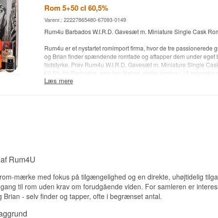
Rom 5+50 cl 60,5%
Alc. styrke: 80 + 79 %
Antal flasker: 79 stk.
Varenr.: 22227865480-67093-0149
5 cl. + 50 cl.
Rum4u Barbados W.I.R.D. Gavesæt m. Miniature Single Cask Ro
Andet: Jamaica Dok - 1500-1600 g/hLAA estere.
Gavesæt med Miniature (1500-1600 g/hLAA estere.)
Rum4u er et nystartet romimport firma, hvor de tre passionerede g
og Brian finder spændende romfade og aftapper dem under eget br
fadstyrke. Prøv Rum4u W.I.R.D. Gavesæt m. Miniature Single Cas
60,5% fra Barbados, som har fået en ekstra lagring i 18 måneder p
Læs mere
oloroso-sherryfad.
Destilleri: W.I.R.D. Distillery
Alder: NA
Type: Single Cask Rom
Fad nummer/type: Cask No. #4.1-22 / Ex-Oloroso Cask
Alc. styrke: 60 + 60,5 %
Antal flasker: 63 stk.
5 cl. + 50 cl.
Andet: Barbados W.I.R.D. - Gavesæt med Miniature
e af Rum4U
om-mærke med fokus på tilgængelighed og en direkte, uhøjtidelig tilgan
ndgang til rom uden krav om forudgående viden. For samleren er interes
 Brian - selv finder og tapper, ofte i begrænset antal.
baggrund