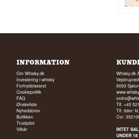
INFORMATION
KUND
Om Whisky.dk
Whisky.dk 
Investering i whisky
Vejstruprød
Fortrydelsesret
6093 Sjølu
Cookiepolitik
www.whisky
FAQ
ordre@whis
Ønskeliste
Tlf. +45 5
Nyhedsbrev
Tlf. tider: k
Butikken
Cvr: 35210
Trustpilot
Vilkår
INTET SA
UNDER 18