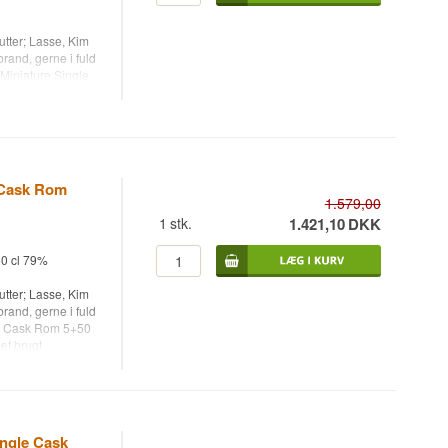
utter; Lasse, Kim
and, gerne i fuld
iniature Single
 på et brugt
lasken.
 Cask Rom
1.579,00
1
stk.
1.421,10
DKK
0 cl 79%
utter; Lasse, Kim
and, gerne i fuld
le Cask Rom 5+50
et brugt
ngle Cask