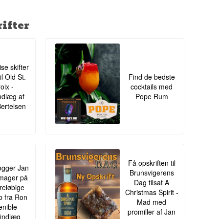
ifter
ise skifter
il Old St.
Find de bedste
oix -
cocktails med
ndlæg af
Pope Rum
Bertelsen
Få opskriften til
gger Jan
Brunsvigerens
mager på
Dag tilsat A
oreløbige
Christmas Spirit -
ib fra Ron
Mad med
enible -
promiller af Jan
indlæg