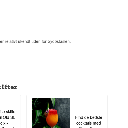
r relativt ukendt uden for Sydøstasien.
ifter
ise skifter
il Old St.
Find de bedste
oix -
cocktails med