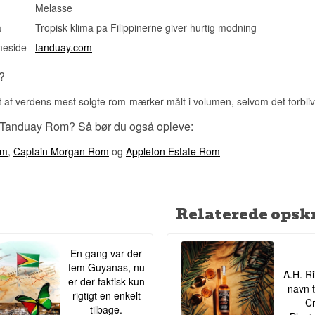
Melasse
a
Tropisk klima pa Filippinerne giver hurtig modning
meside
tanduay.com
?
 af verdens mest solgte rom-mærker målt i volumen, selvom det forblive
 Tanduay Rom? Så bør du også opleve:
om
,
Captain Morgan Rom
og
Appleton Estate Rom
Relaterede opskr
En gang var der
fem Guyanas, nu
A.H. Ri
er der faktisk kun
navn t
rigtigt en enkelt
Cr
tilbage.