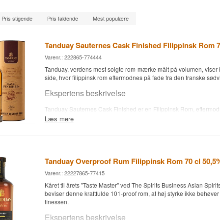
Pris stigende
Pris faldende
Mest populære
Tanduay Sauternes Cask Finished Filippinsk Rom 7
Varenr.: 222865-774444
Tanduay, verdens mest solgte rom-mærke målt på volumen, viser 
side, hvor filippinsk rom eftermodnes på fade fra den franske sød
Ekspertens beskrivelse
Tanduay Sauternes Cask Finished er en Filippinsk Rom, eftermod
fade, aftappet ved 42%.
Læs mere
Rommen produceres af Tanduay Distillers på Filippinerne, et desti
tilbage til 1854 og i dag et af verdens største rom-producenter. D
adskiller sig fra Tanduays mere tilgængelige udgaver som Silver 
gennemgå en eftermodning på fade, der tidligere har rummet Saut
Tanduay Overproof Rum Filippinsk Rom 70 cl 50,5
sødvin fra Bordeaux-regionen kendt for sin honningagtige sødme 
abrikos og honning. Fadene tilfører rommen et ekstra lag af frugt
Varenr.: 22227865-77415
kompleksitet.
Kåret til årets "Taste Master" ved The Spirits Business Asian Spiri
beviser denne kraftfulde 101-proof rom, at høj styrke ikke behøver
Resultatet er en fyldig, sødmefuld rom, hvor honning og tørret ab
finessen.
rommens klassiske karamelbase i en lang, blød finish.
Ekspertens beskrivelse
Smagsnoter