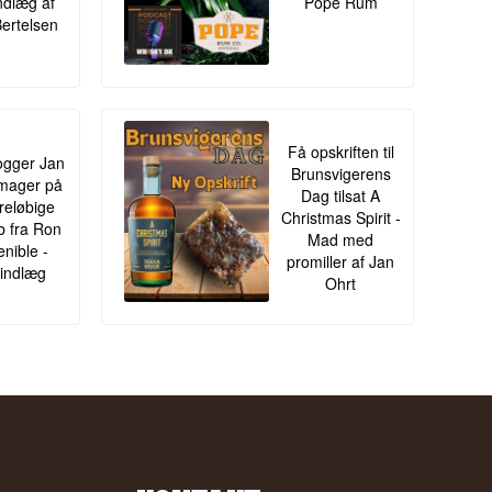
ndlæg af
Pope Rum
Bertelsen
Få opskriften til
gger Jan
Brunsvigerens
mager på
Dag tilsat A
oreløbige
Christmas Spirit -
ib fra Ron
Mad med
enible -
promiller af Jan
indlæg
Ohrt