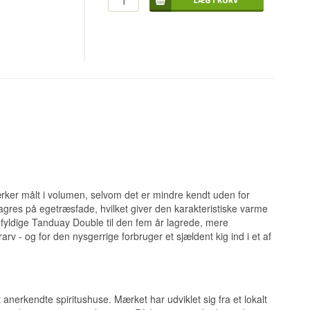
-bourbonfade og
g vanilje.
ts Competition og
r den blandt de
ilbage til Hagonoy
r er
pisk frugt.
å ex-bourbonfade,
ngen bevares.
etition i 2018, en
okos møder en let
ærker målt i volumen, selvom det er mindre kendt uden for
agres på egetræsfade, hvilket giver den karakteristiske varme
, fyldige Tanduay Double til den fem år lagrede, mere
sayas og Mindanao,
n fra mange andre
v - og for den nysgerrige forbruger et sjældent kig ind i et af
tail
 anerkendte spiritushuse. Mærket har udviklet sig fra et lokalt