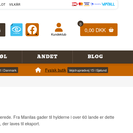
LOT
VILKÅR
0
0,00 DKK
Kundeklub
ØL
ANDET
BLOG
Fysisk butik
et i Danmark
Vejstruprødvej 15 i Sjølund
erede. Fra Manilas gader til hylderne i over 60 lande er dette
 der laves til eksport.