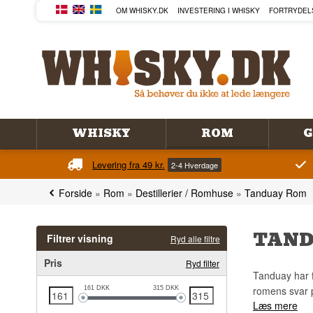
OM WHISKY.DK
INVESTERING I WHISKY
FORTRYDEL
WHISKY
ROM
G
Levering fra 49 kr.
2-4 Hverdage
Forside
»
Rom
»
Destillerier / Romhuse
»
Tanduay Rom
TAND
Filtrer visning
Ryd alle filtre
Pris
Ryd filter
Tanduay har f
romens svar på
161
DKK
315
DKK
Læs mere