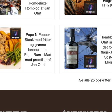
Blogi
Romdeluxe
Ulrik 
Romblog af Jan
Ohrt
Pope N Pepper
Romblo
Steak med fritter
Ohrt s
og grønne
det f
bønner med
flagsk
Pope Rum - Mad
Sost
med promiller af
Blog
Jan Ohrt
Se alle 25 opskrifter