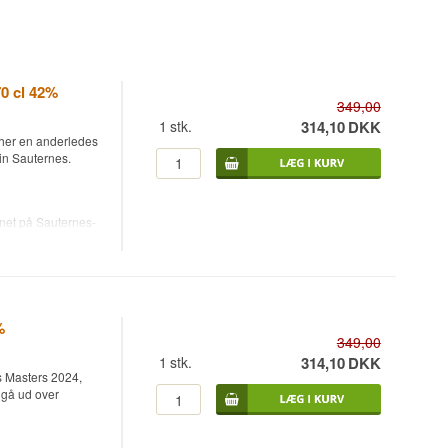
0 cl 42%
349,00
1
stk.
314,10
DKK
her en anderledes
vin Sauternes.
net på Sauternes-
lleri med rødder
enne udgivelse
og Gold ved at
ernes, en fransk
%
og noder af
349,00
sødme og
1
stk.
314,10
DKK
ts Masters 2024,
 gå ud over
rikos møder