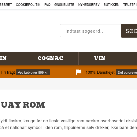
SESRET
COOKIEPOLITIK
FAQ
ØNSKELISTE
NYHEDSBREV
BUTIKKEN
TRUSTPI
IN
COGNAC
VIN
Fri fragt
100% Danskejet
Ved køb over 899 kr.
Ejet og drev
UAY ROM
yldt flasker, længe før de fleste vestlige rommærker overhovedet eksist
 et nationalt symbol - den rom, filippinerne selv drikker, ikke bare den,