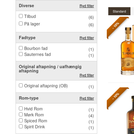
Diverse
Ryd filter
Standard
Tilbud
(6)
På lager
- 10%
(6)
Fadtype
Ryd filter
Bourbon fad
(1)
Sauternes fad
(1)
Original aftapning / uafhængig
aftapning
Ryd filter
Original aftapning (OB)
(1)
- 10%
Rom-type
Ryd filter
Hvid Rom
(1)
Mørk Rom
(4)
Spiced Rom
(1)
Spirit Drink
(1)