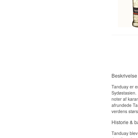
Beskrivelse
Tanduay er en
Sydøstasien. 
noter af kara
afrundede Tan
verdens stør
Historie & 
Tanduay blev 