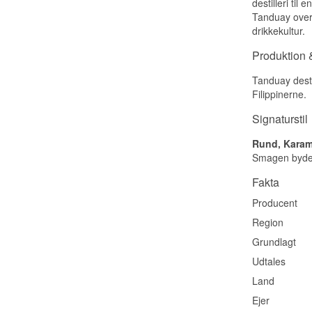
destilleri ti
Tanduay overal
drikkekultur.
Produktion &
Tanduay desti
Filippinerne.
Signaturstil
Rund, Karam
Smagen byder 
Fakta
Producent
Region
Grundlagt
Udtales
Land
Ejer