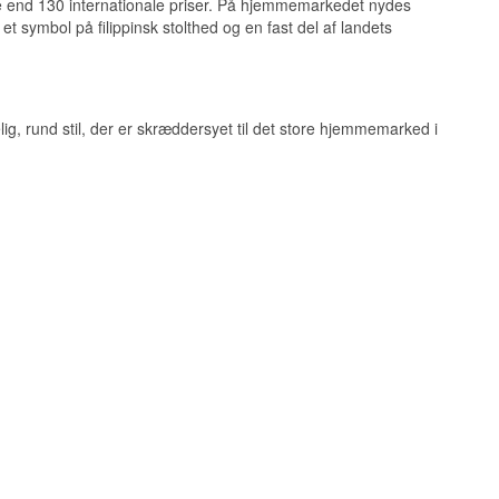
mere end 130 internationale priser. På hjemmemarkedet nydes
 et symbol på filippinsk stolthed og en fast del af landets
insk
 af verdens rom-
g, rund stil, der er skræddersyet til det store hjemmemarked i
te rom, en position
ippinske