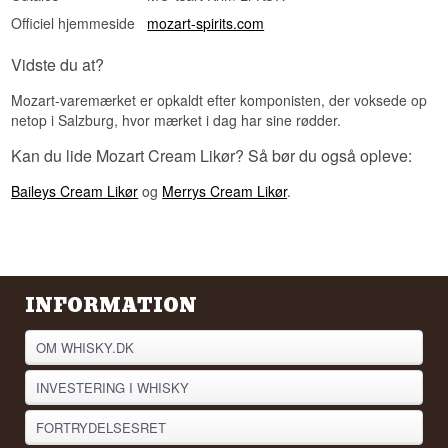
Officiel hjemmeside
mozart-spirits.com
Smagsprofil
Vanilje · Kakaosmør · Mælkeagtig · Karamel
Vidste du at?
Vidste du at?
Mozart-varemærket er opkaldt efter komponisten, der voksede op
netop i Salzburg, hvor mærket i dag har sine rødder.
Mozarts flasker er lave, runde og pakket ind i
folie, og formen er ikke kun pynt. Den blev valgt,
Kan du lide Mozart Cream Likør? Så bør du også opleve:
fordi flaskerne kan stables i to lag på
butikshylden og dermed fylde dobbelt så meget i
Baileys Cream Likør
og
Merrys Cream Likør
.
kundens synsfelt uden at optage mere plads.
Se hele vores udvalg af
Mozart
Lyt til vores podcast:
INFORMATION
OM WHISKY.DK
INVESTERING I WHISKY
FORTRYDELSESRET