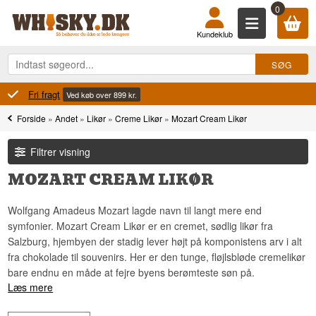
0
Kundeklub
100% Danskejet
.
Ejet og dreve
Forside
»
Andet
»
Likør
»
Creme Likør
»
Mozart Cream Likør
Filtrer visning
MOZART CREAM LIKØR
Wolfgang Amadeus Mozart lagde navn til langt mere end
symfonier. Mozart Cream Likør er en cremet, sødlig likør fra
Salzburg, hjembyen der stadig lever højt på komponistens arv i alt
fra chokolade til souvenirs. Her er den tunge, fløjlsbløde cremelikør
bare endnu en måde at fejre byens berømteste søn på.
Læs mere