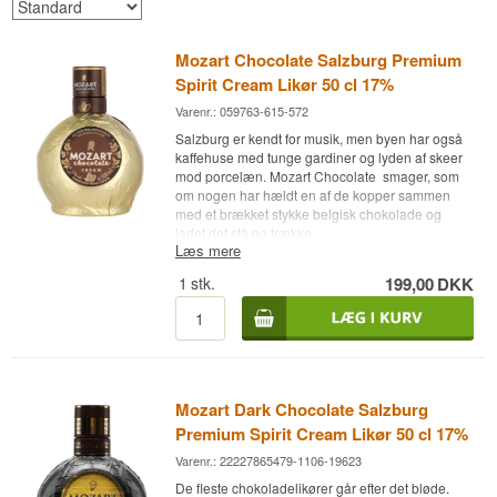
Mozart Chocolate Salzburg Premium
Spirit Cream Likør 50 cl 17%
Varenr.: 059763-615-572
Salzburg er kendt for musik, men byen har også
kaffehuse med tunge gardiner og lyden af skeer
mod porcelæn. Mozart Chocolate smager, som
om nogen har hældt en af de kopper sammen
med et brækket stykke belgisk chokolade og
ladet det stå og trække.
Læs mere
Ekspertens beskrivelse
1
stk.
199,00
DKK
Mozart Chocolate er en Østrigsk Chokoladelikør
med kaffe fra Mozart Distillerie i Salzburg, lavet
på kakaobønner, belgisk chokolade, fløde og
arabicanoter og aftappet ved 17%.
Mozart Distillerie blev grundlagt i Salzburg i 1954
Mozart Dark Chocolate Salzburg
og har siden holdt sig til én disciplin:
chokoladelikør. Huset arbejder med
Premium Spirit Cream Likør 50 cl 17%
kakaobønner, belgisk chokolade og vanilje, og
Varenr.: 22227865479-1106-19623
kaffeudgaven er den i serien, hvor ristningen får
lov at fylde mest. Producenten kalder selv
De fleste chokoladelikører går efter det bløde.