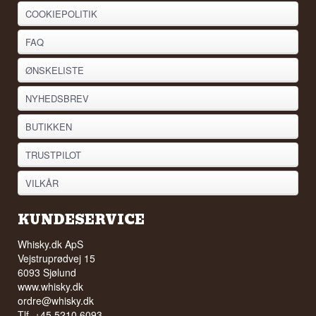
COOKIEPOLITIK
FAQ
ØNSKELISTE
NYHEDSBREV
BUTIKKEN
TRUSTPILOT
VILKÅR
KUNDESERVICE
Whisky.dk ApS
Vejstruprødvej 15
6093 Sjølund
www.whisky.dk
ordre@whisky.dk
Tlf. +45 5210 6093