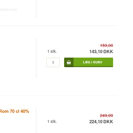
rkets logo,
rak Bacardi rom.
som et
159,00
1
stk.
143,10
DKK
 Rom 70 cl 40%
249,00
1
stk.
224,10
DKK