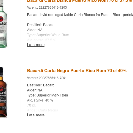
Bacardi Carta Blanca Puerto Rico Rom 70 cl 37,5%
Varenr.: 22227865416-7203
Bacardi hvid rom også kalde Carta Blanca fra Puerto Rico - perfekt
Destilleri: Bacardi
Alder: NA
Type: Superior White Rum
Alc. styrke: 37,5 %
Læs mere
70 cl.
Andet: Carta Blanca
Bacardi Carta Negra Puerto Rico Rom 70 cl 40%
Varenr.: 22227865416-7201
Destilleri: Bacardi
Alder: NA
Type: Superior Mørk Rom
Alc. styrke: 40 %
70 cl.
Andet: Carta Negra
Læs mere