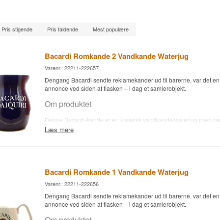
Pris stigende
Pris faldende
Mest populære
Bacardi Romkande 2 Vandkande Waterjug
Varenr.: 22211-222657
Dengang Bacardi sendte reklamekander ud til barerne, var det en l
annonce ved siden af flasken – i dag et samlerobjekt.
Om produktet
Denne Bacardi-kande er en klassisk vandkande/waterjug med mæ
oprindeligt lavet som reklameartikel til barer og hjem, hvor man d
Læs mere
Den bruges til at servere koldt vand ved siden af drinken.
I dag er den lige så meget et samlerobjekt for spiritusentusiaster 
brugstilbehør.
Bacardi Romkande 1 Vandkande Waterjug
Varenr.: 22211-222656
Dengang Bacardi sendte reklamekander ud til barerne, var det en l
annonce ved siden af flasken – i dag et samlerobjekt.
Om produktet