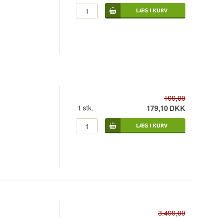
199,00
1
stk.
179,10
DKK
3.499,00