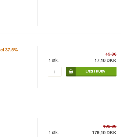
cl 37,5%
19,00
1
stk.
17,10
DKK
199,00
1
stk.
179,10
DKK