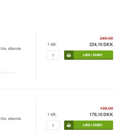
249,00
1
stk.
224,10
DKK
ille, stående
rkets logo,
rak Bacardi rom.
som et
199,00
1
stk.
179,10
DKK
ille, stående