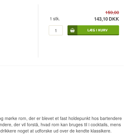
159,00
1
stk.
143,10
DKK
og mørke rom, der er blevet et fast holdepunkt hos bartendere
yndere, der vil forstå, hvad rom kan bruges til i cocktails, mens
drikkere noget at udforske ud over de kendte klassikere.