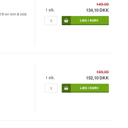
149,00
1
stk.
134,10
DKK
 til en rom & cola
169,00
1
stk.
152,10
DKK