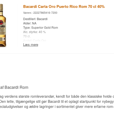
Bacardi Carta Oro Puerto Rico Rom 70 cl 40%
Varenr.: 22227865416-7200
Destilleri: Bacardi
Alder: NA
Type: Superior Gold Rom
Alc. styrke: 40 %
70 cl.
Andet: Carta Oro
Læs mere
 af Bacardi Rom
dag verdens største romleverandør, kendt for både den klassiske hvide 
en lette, tilgængelige stil gør Bacardi til et oplagt startpunkt for nybeg
ialudgivelser og ældre lagringer i sortimentet giver mere erfarne rom-