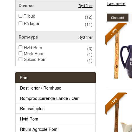
Læs mere
Diverse
Ryd filter
Tilbud
(12)
Standard
På lager
(11)
- 10%
Rom-type
Ryd filter
Hvid Rom
(3)
Mørk Rom
(1)
Spiced Rom
(1)
Rom
Destillerier / Romhuse
Romproducerende Lande / Øer
- 10%
Romsamples
Hvid Rom
Rhum Agricole Rom