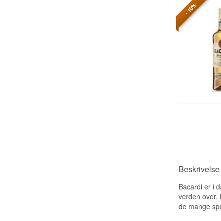
- 10%
Beskrivelse
Bacardi er i 
verden over. D
de mange spec