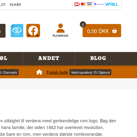
LOT
VILKÅR
0
0,00 DKK
Kundeklub
ØL
ANDET
BLOG
Fysisk butik
et i Danmark
Vejstruprødvej 15 i Sjølund
lev utilsigtet til verdens mest genkendelige rom-logo. Bag den
hans familie, der siden 1862 har overlevet revolution,
 ikke bare en rom, men verdens største romleverandør.