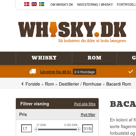
OM WHISKY.DK
INVESTERING I WHISKY
FORTRYDEL
WHISKY
ROM
G
Levering fra 49 kr.
2-4 Hverdage
Forside
»
Rom
»
Destillerier / Romhuse
»
Bacardi Rom
BACA
Filtrer visning
Ryd alle filtre
Pris
Ryd filter
En koloni af f
sorte flagerm
17
DKK
3,150
DKK
forbudstid og