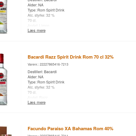
Alder: NA
Type: Rom Spirit Drink
Alc. styrke: 32 %
70 cl.
Andet: Limon
Læs mere
Bacardi Razz Spirit Drink Rom 70 cl 32%
Varenr.: 22227865416-7213
Destilleri: Bacardi
Alder: NA
Type: Rom Spirit Drink
Alc. styrke: 32 %
70 cl.
Andet: Razz
Læs mere
Facundo Paraiso XA Bahamas Rom 40%
Varenr.: 22227865416-7211