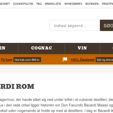
SESRET
COOKIEPOLITIK
FAQ
ØNSKELISTE
NYHEDSBREV
BUTIKKEN
TRUSTPI
IN
COGNAC
VIN
Fri fragt
100% Danskejet
Ved køb over 899 kr.
Ejet og drev
RDI ROM
lagermus, der havde slået sig ned under loftet i et cubansk destilleri, b
us i den røde cirkel ligger historien om Don Facundo Bacardí Massó og 
 eksil uden nogensinde at holde op med at destillere. I dag er Bacardi