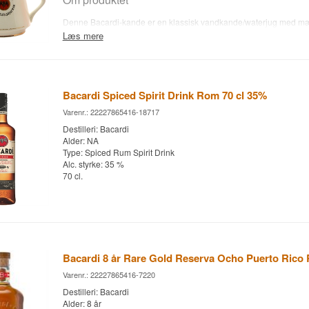
Denne Bacardi-kande er en klassisk vandkande/waterjug med mæ
oprindeligt lavet som reklameartikel til barer og hjem, hvor man d
Læs mere
Den bruges til at servere koldt vand ved siden af drinken.
I dag er den lige så meget et samlerobjekt for spiritusentusiaster 
brugstilbehør.
Bacardi Spiced Spirit Drink Rom 70 cl 35%
Varenr.: 22227865416-18717
Destilleri: Bacardi
Alder: NA
Type: Spiced Rum Spirit Drink
Alc. styrke: 35 %
70 cl.
Bacardi 8 år Rare Gold Reserva Ocho Puerto Rico
Varenr.: 22227865416-7220
Destilleri: Bacardi
Alder: 8 år