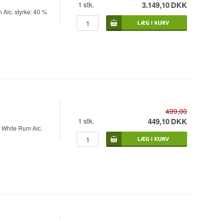
1
stk.
3.149,10
DKK
 Alc. styrke: 40 %
499,00
1
stk.
449,10
DKK
r White Rum Alc.