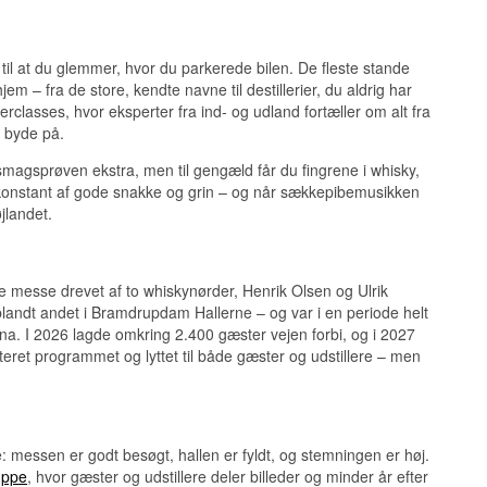
 til at du glemmer, hvor du parkerede bilen. De fleste stande
m – fra de store, kendte navne til destillerier, du aldrig har
rclasses, hvor eksperter fra ind- og udland fortæller om alt fra
t byde på.
r smagsprøven ekstra, men til gengæld får du fingrene i whisky,
er konstant af gode snakke og grin – og når sækkepibemusikken
jlandet.
le messe drevet af to whiskynørder, Henrik Olsen og Ulrik
landt andet i Bramdrupdam Hallerne – og var i en periode helt
rena. I 2026 lagde omkring 2.400 gæster vejen forbi, og i 2027
usteret programmet og lyttet til både gæster og udstillere – men
: messen er godt besøgt, hallen er fyldt, og stemningen er høj.
uppe
, hvor gæster og udstillere deler billeder og minder år efter