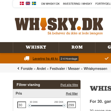
OM WHISKY.DK
INVESTERING I WHISKY
FORTRYDEL
WHISKY
ROM
G
Levering fra 49 kr.
2-4 Hverdage
Forside
»
Andet
»
Festivaler / Messer
»
Whiskymessen
Filtrer visning
Ryd alle filtre
WHIS
Pris
Ryd filter
For 30. ga
30
DKK
299
DKK
30 gange med 