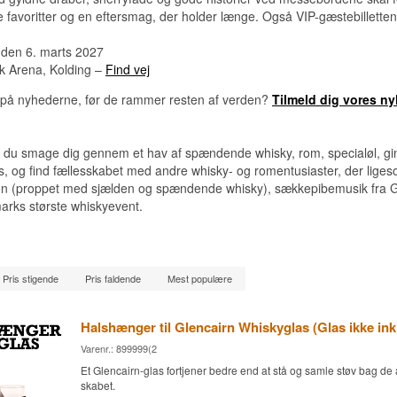
favoritter og en eftersmag, der holder længe. Også VIP-gæstebilletten ha
 den 6. marts 2027
 Arena, Kolding
–
Find vej
 på nyhederne, før de rammer resten af verden?
Tilmeld dig vores n
 du smage dig gennem et hav af spændende whisky, rom, specialøl, gin 
, og find fællesskabet med andre whisky- og romentusiaster, der liges
en (proppet med sjælden og spændende whisky), sækkepibemusik fra G
arks største whiskyevent.
Pris stigende
Pris faldende
Mest populære
Halshænger til Glencairn Whiskyglas (Glas ikke ink
Varenr.: 899999(2
Et Glencairn-glas fortjener bedre end at stå og samle støv bag de 
skabet.