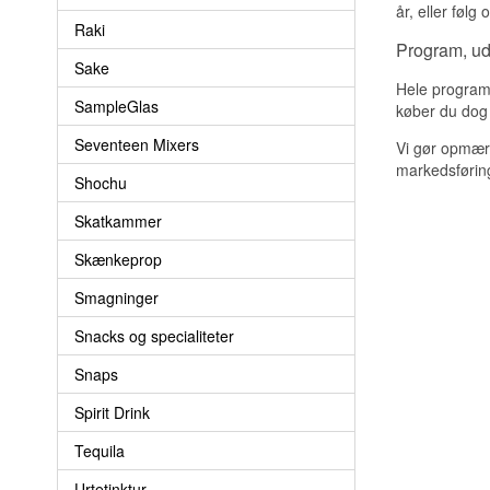
år, eller følg
Raki
Program, uds
Sake
Hele programm
SampleGlas
køber du dog 
Seventeen Mixers
Vi gør opmærk
markedsførin
Shochu
Skatkammer
Skænkeprop
Smagninger
Snacks og specialiteter
Snaps
Spirit Drink
Tequila
Urtetinktur