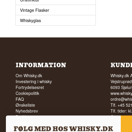
Vintage Flasker
Whiskyglas
INFORMATION
KUND
Om Whisky.dk
Whisky.dk 
Investering i whisky
Vejstruprød
Fortrydelsesret
6093 Sjølu
Cookiepolitik
www.whisky
FAQ
ordre@whis
Ønskeliste
Tlf. +45 5
Nyhedsbrev
Tlf. tider: k
Butikken
Cvr: 35210
Trustpilot
FØLG MED HOS WHISKY.DK
Vilkår
INTET SA