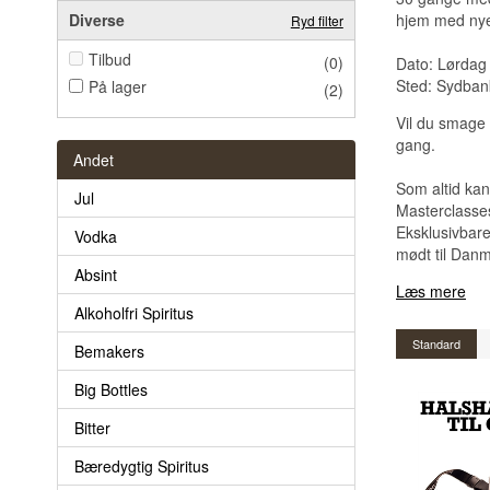
Diverse
hjem med nye 
Ryd filter
Tilbud
(0)
Dato: Lørdag
Sted:
Sydbank
På lager
(2)
Vil du smage
gang.
Andet
Som altid kan
Jul
Masterclasses
Eksklusivbar
Vodka
mødt til Danm
Absint
Læs mere
Alkoholfri Spiritus
Standard
Bemakers
Big Bottles
Bitter
Bæredygtig Spiritus