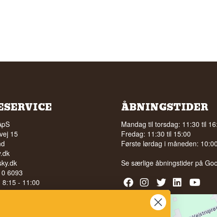
ESERVICE
ÅBNINGSTIDER
ApS
Mandag til torsdag: 11:30 til 16
vej 15
Fredag: 11:30 til 15:00
nd
Første lørdag i måneden: 10:00 
.dk
ky.dk
Se særlige åbningstider på
Goo
210 6093
l. 8:15 - 11:00
040
LG AF ALKOHOL TIL UNGE