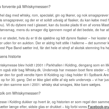
u forvente på Whiskymessen?
 hel dag med whisky, rom, specialøl, gin og likører, og nok smagsprøver
s smagsprøver, og der er et solidt udvalg af flasker, du kan købe med hje
u). Vil du dybere ned i glasset, kan du booke plads til en af vores Maste
l tørvsmag, mens du smager dig igennem noget af det bedste, de har a
n er stedet, hvis du er til de sjældne og lidt dyrere flasker – her koste
er uden for en auktion. Der er aldrig helt stille i hallerne – det summ
st Pipe Band sætter ind, får det hele et strejf af skotsk stemning fra hø
ns historie
iskymesse blev holdt i 2001 i Parkhallen i Kolding, dengang som en lil
m også står bag Whisky.dk. Undervejs har messen boet flere steder – b
før den for godt vendte hjem til Kolding og i dag holder til i Sydbank A
 op for 30. gang. Det er ikke gået stille af sig selv undervejs – vi har j
er den samme som i 2001: whisky skal smages, ikke bare sælges.
 folk om Whiskymessen?
esse i Kolding dukker op hvert år, og historien er som regel den samme
ætter længe efter, sidste glas er drukket – kig forbi vores
Facebook-gr