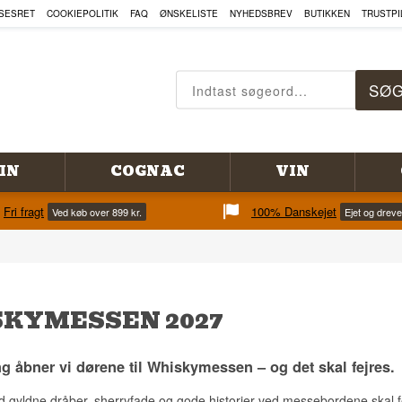
SESRET
COOKIEPOLITIK
FAQ
ØNSKELISTE
NYHEDSBREV
BUTIKKEN
TRUSTPI
IN
COGNAC
VIN
Fri fragt
100% Danskejet
Ved køb over 899 kr.
Ejet og drev
KYMESSEN 2027
ng åbner vi dørene til Whiskymessen – og det skal fejres.
gyldne dråber, sherryfade og gode historier ved messebordene skal fejre