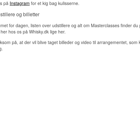
 os på
Instagram
for et kig bag kulisserne.
tillere og billetter
et for dagen, listen over udstillere og alt om Masterclasses finder du
her hos os på Whisky.dk lige her.
som på, at der vil blive taget billeder og video til arrangementet, som
g.