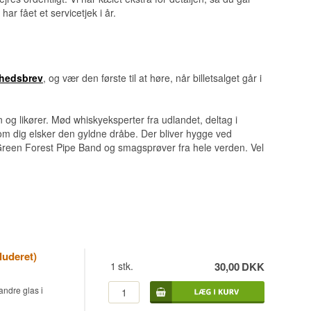
r fået et servicetjek i år.
yhedsbrev
, og vær den første til at høre, når billetsalget går i
og likører. Mød whiskyeksperter fra udlandet, deltag i
om dig elsker den gyldne dråbe. Der bliver hygge ved
reen Forest Pipe Band og smagsprøver fra hele verden. Vel
luderet)
1
stk.
30,00
DKK
andre glas i