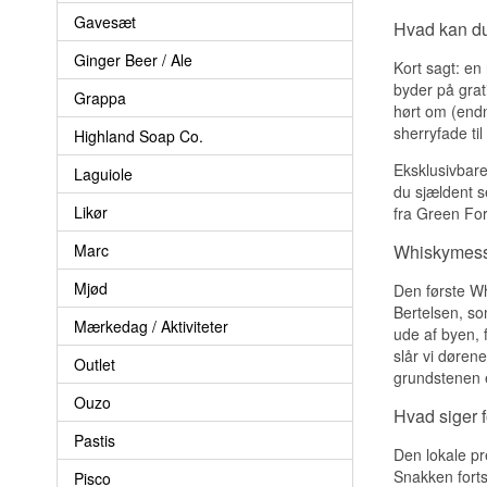
Gavesæt
Hvad kan d
Ginger Beer / Ale
Kort sagt: en
byder på grati
Grappa
hørt om (endn
sherryfade ti
Highland Soap Co.
Eksklusivbare
Laguiole
du sjældent s
Likør
fra Green Fore
Marc
Whiskymesse
Mjød
Den første Wh
Bertelsen, so
Mærkedag / Aktiviteter
ude af byen, 
slår vi dørene
Outlet
grundstenen 
Ouzo
Hvad siger
Pastis
Den lokale pr
Snakken forts
Pisco