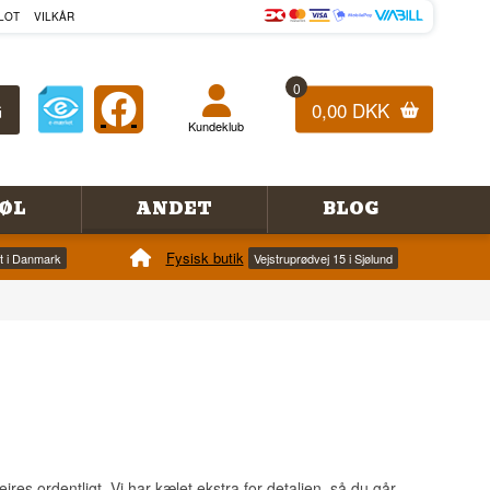
LOT
VILKÅR
0
0,00 DKK
Kundeklub
ØL
ANDET
BLOG
Fysisk butik
et i Danmark
Vejstruprødvej 15 i Sjølund
s ordentligt. Vi har kælet ekstra for detaljen, så du går