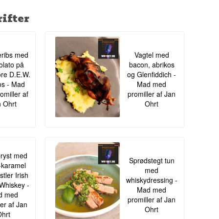
ifter
ribs med
Vagtel med
lato på
bacon, abrikos
re D.E.W.
og Glenfiddich -
s - Mad
Mad med
omiller af
promiller af Jan
 Ohrt
Ohrt
ryst med
Sprødstegt tun
-karamel
med
tler Irish
whiskydressing -
Whiskey -
Mad med
d med
promiller af Jan
ler af Jan
Ohrt
hrt