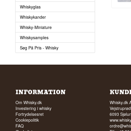
Whiskyglas
Whiskykander
Whisky-Miniature
Whiskysamples
Søg På Pris - Whisky
INFORMATION
KUND
Om Whisky.dk
Whisky.dk 
Investering i whisky
Vejstruprød
Fortrydelsesret
6093 Sjølu
Cookiepolitik
www.whisky
FAQ
ordre@whis