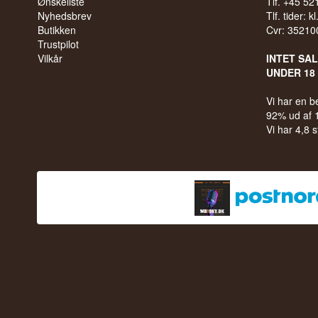
Ønskeliste
Tlf. +45 5
Nyhedsbrev
Tlf. tider: k
Butikken
Cvr: 35210
Trustpilot
Vilkår
INTET SA
UNDER 18
Vi har en 
92% ud af
Vi har 4,8 