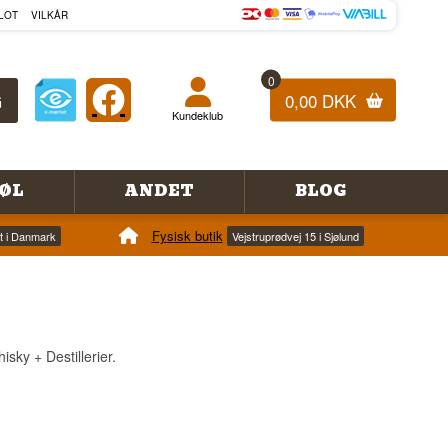
LOT
VILKÅR
0
0,00 DKK
Kundeklub
ØL
ANDET
BLOG
Fysisk butik
et i Danmark
Vejstruprødvej 15 i Sjølund
sky + Destillerier.