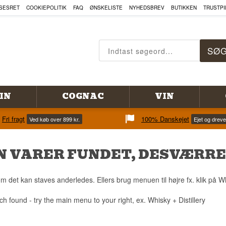
SESRET
COOKIEPOLITIK
FAQ
ØNSKELISTE
NYHEDSBREV
BUTIKKEN
TRUSTPI
IN
COGNAC
VIN
Fri fragt
100% Danskejet
Ved køb over 899 kr.
Ejet og drev
N VARER FUNDET, DESVÆRRE
m det kan staves anderledes. Ellers brug menuen til højre fx. klik på Whi
ch found - try the main menu to your right, ex. Whisky + Distillery