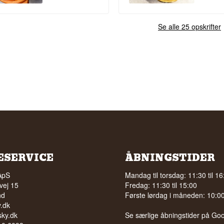
Se alle 25 opskrifter
ESERVICE
ÅBNINGSTIDER
ApS
Mandag til torsdag: 11:30 til 16
vej 15
Fredag: 11:30 til 15:00
nd
Første lørdag i måneden: 10:00 
.dk
ky.dk
Se særlige åbningstider på
Goo