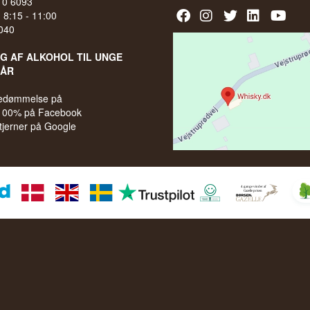
210 6093
l. 8:15 - 11:00
040
LG AF ALKOHOL TIL UNGE
 ÅR
bedømmelse på
 100% på Facebook
stjerner på Google