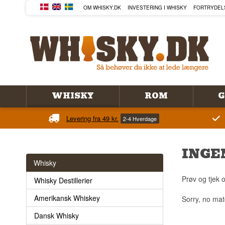
OM WHISKY.DK
INVESTERING I WHISKY
FORTRYDEL
WHISKY
ROM
G
Levering fra 49 kr.
2-4 Hverdage
INGE
Whisky
Prøv og tjek o
Whisky Destillerier
Amerikansk Whiskey
Sorry, no mat
Dansk Whisky