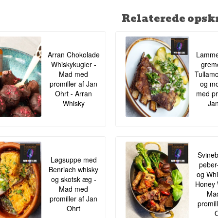
Relaterede opskr
Arran Chokolade
Lamme
Whiskykugler -
gremo
Mad med
Tullamo
promiller af Jan
og mo
Ohrt - Arran
med pr
Whisky
Jan
Svineb
Løgsuppe med
peber
Benriach whisky
og Whis
og skotsk æg -
Honey 
Mad med
Ma
promiller af Jan
promil
Ohrt
O