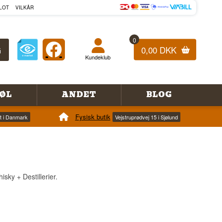
LOT
VILKÅR
0
0,00 DKK
Kundeklub
ØL
ANDET
BLOG
Fysisk butik
et i Danmark
Vejstruprødvej 15 i Sjølund
sky + Destillerier.