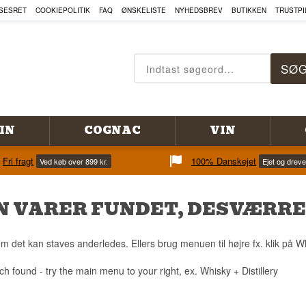
SESRET
COOKIEPOLITIK
FAQ
ØNSKELISTE
NYHEDSBREV
BUTIKKEN
TRUSTPI
IN
COGNAC
VIN
Fri fragt
100% Danskejet
Ved køb over 899 kr.
Ejet og drev
N VARER FUNDET, DESVÆRRE
m det kan staves anderledes. Ellers brug menuen til højre fx. klik på Whi
ch found - try the main menu to your right, ex. Whisky + Distillery