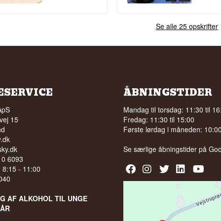
Se alle 25 opskrifter
ESERVICE
ÅBNINGSTIDER
ApS
Mandag til torsdag: 11:30 til 16
vej 15
Fredag: 11:30 til 15:00
nd
Første lørdag i måneden: 10:00 
.dk
ky.dk
Se særlige åbningstider på
Goo
210 6093
l. 8:15 - 11:00
040
LG AF ALKOHOL TIL UNGE
 ÅR