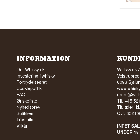
INFORMATION
KUND
Om Whisky.dk
Whisky.dk 
Investering i whisky
Vejstruprød
Fortrydelsesret
6093 Sjølu
Cookiepolitik
www.whisky
FAQ
ordre@whis
Ønskeliste
Tlf. +45 5
Nyhedsbrev
Tlf. tider: k
Butikken
Cvr: 35210
Trustpilot
Vilkår
INTET SA
UNDER 18