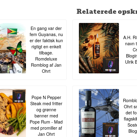
Relaterede opskr
En gang var der
fem Guyanas, nu
A.H. Ri
er der faktisk kun
navn t
rigtigt en enkelt
Cr
tilbage.
Blogi
Romdeluxe
Ulrik 
Romblog af Jan
Ohrt
Pope N Pepper
Romblo
Steak med fritter
Ohrt s
og grønne
det f
bønner med
flagsk
Pope Rum - Mad
Sost
med promiller af
Blog
Jan Ohrt