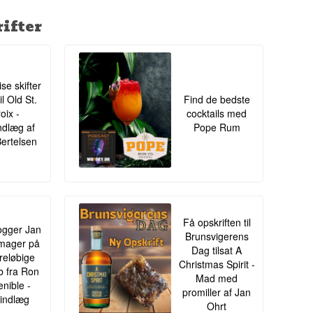
ifter
ise skifter
il Old St.
Find de bedste
oix -
cocktails med
ndlæg af
Pope Rum
Bertelsen
Få opskriften til
gger Jan
Brunsvigerens
mager på
Dag tilsat A
oreløbige
Christmas Spirit -
ib fra Ron
Mad med
enible -
promiller af Jan
indlæg
Ohrt