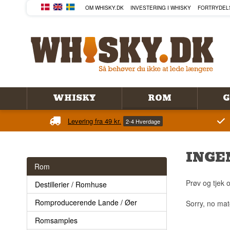
OM WHISKY.DK
INVESTERING I WHISKY
FORTRYDEL
WHISKY
ROM
G
Levering fra 49 kr.
2-4 Hverdage
INGE
Rom
Prøv og tjek o
Destillerier / Romhuse
Romproducerende Lande / Øer
Sorry, no mat
Romsamples