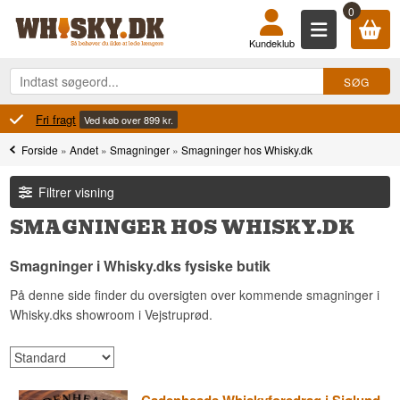
0
Kundeklub
Fri fragt
Ved køb over 899 kr.
Forside
»
Andet
»
Smagninger
»
Smagninger hos Whisky.dk
Filtrer visning
SMAGNINGER HOS WHISKY.DK
Smagninger i Whisky.dks fysiske butik
På denne side finder du oversigten over kommende smagninger i
Whisky.dks showroom i Vejstruprød.