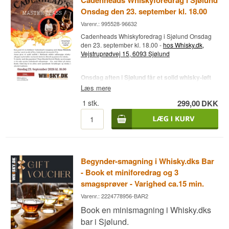
Cadenheads Whiskyforedrag i Sjølund
Onsdag den 23. september kl. 18.00
Varenr.: 995528-96632
Cadenheads Whiskyforedrag i Sjølund Onsdag
den 23. september kl. 18.00 -
hos Whisky.dk,
Vejstruprødvej 15, 6093 Sjølund
Onsdag aften i Sjølund får et solid whisky‑løft
🥃🔥
Læs mere
1
stk.
299,00
DKK
Onsdag den 23. september kl. 18.00 åbner
Whisky.dk dørene for et helt særligt Cadenhead’s
whiskyforedrag – og vi får besøg direkte fra
Skotland. Jenna og Sofia fra Cadenhead’s tager
os med gennem en lineup, der kun kan beskrives
som
ren nørdeluksus
.
Begynder-smagning i Whisky.dks Bar
Vi smager os igennem seks unikke aftapninger:
fra den ikoniske
7 Stars Blended Scotch
til dybe
- Book et miniforedrag og 3
Speyside‑klassikere og friske sherryfinishes, der
smagsprøver - Varighed ca.15 min.
viser præcis hvorfor Cadenhead’s er Skotlands
Varenr.: 2224778956-BAR2
ældste uafhængige aftapper.
Book en minismagning i Whisky.dks
Det bliver en aften fyldt med historier, håndværk,
bar i Sjølund.
smag og masser af hygge – og ja, der er