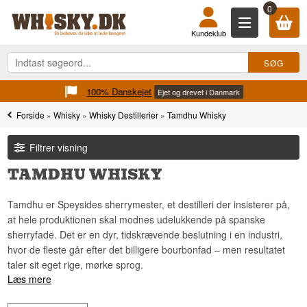
0
Kundeklub
100% Danskejet
Ejet og drevet i Danmark
Forside
»
Whisky
»
Whisky Destillerier
»
Tamdhu Whisky
Filtrer visning
TAMDHU WHISKY
Tamdhu er Speysides sherrymester, et destilleri der insisterer på,
at hele produktionen skal modnes udelukkende på spanske
sherryfade. Det er en dyr, tidskrævende beslutning i en industri,
hvor de fleste går efter det billigere bourbonfad – men resultatet
taler sit eget rige, mørke sprog.
Læs mere