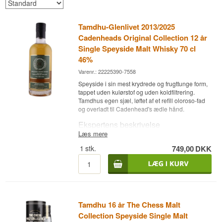
Tamdhu-Glenlivet 2013/2025
Cadenheads Original Collection 12 år
Single Speyside Malt Whisky 70 cl
46%
Varenr.: 22225390-7558
Speyside i sin mest krydrede og frugttunge form,
tappet uden kulørstof og uden koldfiltrering.
Tamdhus egen sjæl, løftet af et refill oloroso-fad
og overladt til Cadenhead's ædle hånd.
Ekspertens beskrivelse
Læs mere
Tamdhu-Glenlivet 2013/2025 Cadenhead's
1
stk.
749,00
DKK
Original Collection 12 år er en Single Malt Scotch
Whisky, lagret på refill oloroso hogsheads og
aftappet ved 46%.
Aftapningen kommer fra Cadenhead's Original
Collection, en serie hvor Skotlands ældste
uafhængige aftapper viser enkeltdestillater frem
Tamdhu 16 år The Chess Malt
uden kulørstof og uden koldfiltrering. Spiritussen
bag flasken stammer fra Tamdhu i Knockando, et
Collection Speyside Single Malt