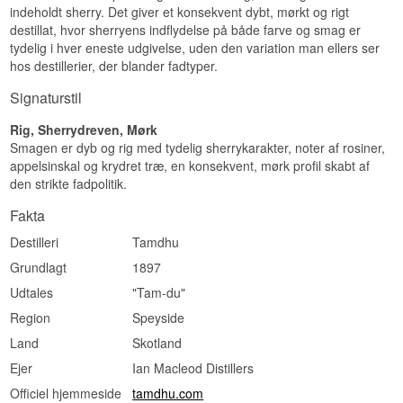
indeholdt sherry. Det giver et konsekvent dybt, mørkt og rigt
Vidste du at?
destillat, hvor sherryens indflydelse på både farve og smag er
Navnet 'Winter Fruits' refererer til den mørke bær-
tydelig i hver eneste udgivelse, uden den variation man ellers ser
og frugtsødme, som Port Wood-finishen tilføjer
hos destillerier, der blander fadtyper.
oven på Tamdhus i forvejen sherrydrevne
grundkarakter.
Signaturstil
Se hele vores udvalg af
Tamdhu
Rig, Sherrydreven, Mørk
Lyt til vores podcast:
Smagen er dyb og rig med tydelig sherrykarakter, noter af rosiner,
appelsinskal og krydret træ, en konsekvent, mørk profil skabt af
den strikte fadpolitik.
Fakta
Destilleri
Tamdhu
Grundlagt
1897
Udtales
"Tam-du"
Region
Speyside
Land
Skotland
Ejer
Ian Macleod Distillers
Officiel hjemmeside
tamdhu.com