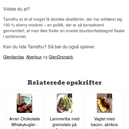
Vidste du at?
Tamdhu er et af meget få skotske destillerier, der har erklæret sig
100 % sherry-modnet – en politik, der er så konsekvent
gennemført, at man ikke finder en eneste bourbonfadslagret flaske
i sortimentet.
Kan du lide Tamdhu? Så bør du også opleve:
Glenfarclas
,
Aberlour
og
GlenDronach
.
Relaterede opskrifter
Arran Chokolade
Lammeribs med
Vagtel med
Whiskykugler -
gremolato på
bacon, abrikos