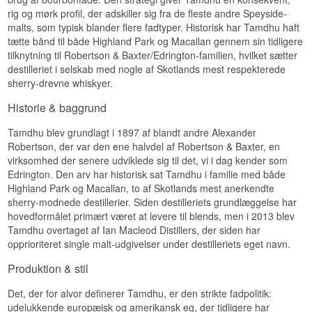
Fyldig og frugtig med rosin, mørk chokolade og
Smagsprofil
rig og mørk profil, der adskiller sig fra de fleste andre Speyside-
en varm alkoholisk kant.
malts, som typisk blander flere fadtyper. Historisk har Tamdhu haft
Sherry-lagret · Fadstyrke · Intens · Kraftfuld
Eftersmag
tætte bånd til både Highland Park og Macallan gennem sin tidligere
Vidste du at?
tilknytning til Robertson & Baxter/Edrington-familien, hvilket sætter
Lang og sødmefuld med vedvarende bær og en
destilleriet i selskab med nogle af Skotlands mest respekterede
tør, vinøs afslutning.
Batch Strength-serien fra Tamdhu aftappes uden
sherry-drevne whiskyer.
vandtilsætning, hvilket betyder, at styrken varierer
Specifikationer
let fra batch til batch afhængigt af de udvalgte
Historie & baggrund
sherryfade.
Navn: Winter Fruits
Destilleri:
Tamdhu
Tamdhu blev grundlagt i 1897 af blandt andre Alexander
Se hele vores udvalg af
Tamdhu
Aftapper: The Coopers Choice
Robertson, der var den ene halvdel af Robertson & Baxter, en
Region/Land: Speyside, Skotland
virksomhed der senere udviklede sig til det, vi i dag kender som
Type: Single Speyside Malt Scotch Whisky
Edrington. Den arv har historisk sat Tamdhu i familie med både
ABV: 59 %
Størrelse: 70 CL
Highland Park og Macallan, to af Skotlands mest anerkendte
Fadtype: Port Wood Finish, cask no. 9522
sherry-modnede destillerier. Siden destilleriets grundlæggelse har
Aftappet: 2022
hovedformålet primært været at levere til blends, men i 2013 blev
Antal flasker: 762 flasker
Tamdhu overtaget af Ian Macleod Distillers, der siden har
Ikke koldfiltreret: Ja
opprioriteret single malt-udgivelser under destilleriets eget navn.
Naturlig farve: Ja
EAN nr.: 5024720861890
Produktion & stil
Smagsprofil
Det, der for alvor definerer Tamdhu, er den strikte fadpolitik:
Portvinslagret · Frugtig · Fyldig · Sødmefuld
udelukkende europæisk og amerikansk eg, der tidligere har