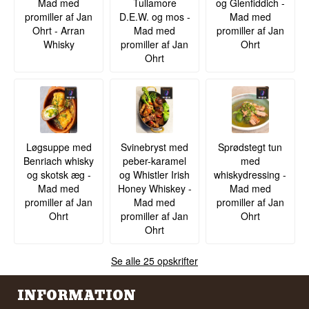
Mad med
Tullamore
og Glenfiddich -
promiller af Jan
D.E.W. og mos -
Mad med
Ohrt - Arran
Mad med
promiller af Jan
Whisky
promiller af Jan
Ohrt
Ohrt
Løgsuppe med
Svinebryst med
Sprødstegt tun
Benriach whisky
peber-karamel
med
og skotsk æg -
og Whistler Irish
whiskydressing -
Mad med
Honey Whiskey -
Mad med
promiller af Jan
Mad med
promiller af Jan
Ohrt
promiller af Jan
Ohrt
Ohrt
Se alle 25 opskrifter
INFORMATION