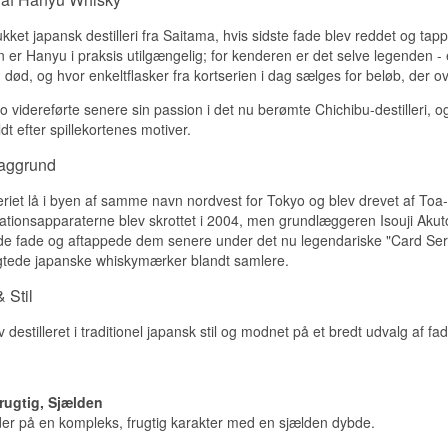
Røget eg, tørret frugt og en let sherry-sødme.
ukket japansk destilleri fra Saitama, hvis sidste fade blev reddet og tap
er Hanyu i praksis utilgængelig; for kenderen er det selve legenden - e
Smag
n død, og hvor enkeltflasker fra kortserien i dag sælges for beløb, der
Kompleks med krydderi, honning og en anelse røg.
o videreførte senere sin passion i det nu berømte Chichibu-destilleri, 
dt efter spillekortenes motiver.
Eftersmag
baggrund
Lang og varm med vedvarende eg.
Specifikationer
eriet lå i byen af samme navn nordvest for Tokyo og blev drevet af Toa-f
llationsapparaterne blev skrottet i 2004, men grundlæggeren Isouji Aku
Navn: The Glover by Adelphi 18 år
e fade og aftappede dem senere under det nu legendariske "Card Serie
Aftapper:
Adelphi Selection
agtede japanske whiskymærker blandt samlere.
Region/Land: Japan/Skotland
Type: Fusion of Japanese and Scotch Malt Whisky
 Stil
Alder: 18 år
ABV: 49,2 %
Størrelse: 70 CL
destilleret i traditionel japansk stil og modnet på et bredt udvalg af fad
Smagsprofil
Kompleks · Røget · Krydret · Varm
rugtig, Sjælden
er på en kompleks, frugtig karakter med en sjælden dybde.
Vidste du at?