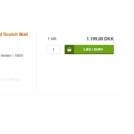
d Scotch Malt
1
stk.
1.199,00
DKK
 Vesten i 1800-
 Malt Whisky,
ingsmand, der
af Edo-perioden.
3, har komponeret
overs historiske