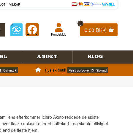
LOT
VILKÅR
0
0,00 DKK
Kundeklub
ØL
ANDET
BLOG
Fysisk butik
et i Danmark
Vejstruprødvej 15 i Sjølund
rfamiliens efterkommer Ichiro Akuto reddede de sidste
er flaske opkaldt efter et spillekort - og skabte utilsigtet
d end de fleste hjem.