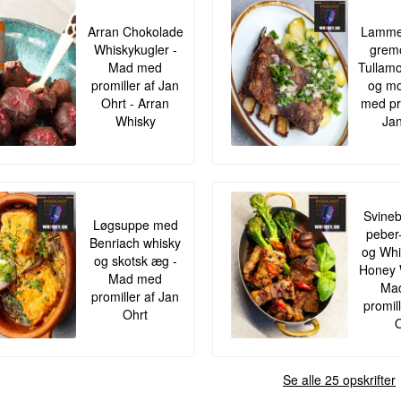
Arran Chokolade
Lamme
Whiskykugler -
gremo
Mad med
Tullamo
promiller af Jan
og mo
Ohrt - Arran
med pr
Whisky
Jan
Svineb
Løgsuppe med
peber
Benriach whisky
og Whis
og skotsk æg -
Honey 
Mad med
Ma
promiller af Jan
promil
Ohrt
O
Se alle 25 opskrifter