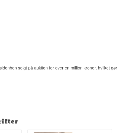
ns første vestlige
g industri i
hi Fusion whisky',
denhen solgt på auktion for over en million kroner, hvilket gør
ifter