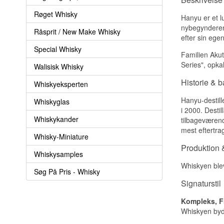
Røget Whisky
Hanyu er et l
nybegynderen 
Råsprit / New Make Whisky
efter sin ege
Special Whisky
Familien Akut
Series", opkal
Walisisk Whisky
Historie & 
Whiskyeksperten
Hanyu-destill
Whiskyglas
i 2000. Desti
Whiskykander
tilbageværend
mest eftertr
Whisky-Miniature
Produktion &
Whiskysamples
Whiskyen blev 
Søg På Pris - Whisky
Signaturstil
Kompleks, F
Whiskyen byd