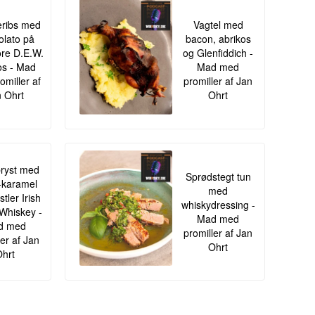
ribs med
Vagtel med
lato på
bacon, abrikos
re D.E.W.
og Glenfiddich -
s - Mad
Mad med
omiller af
promiller af Jan
 Ohrt
Ohrt
ryst med
Sprødstegt tun
-karamel
med
tler Irish
whiskydressing -
Whiskey -
Mad med
d med
promiller af Jan
ler af Jan
Ohrt
hrt