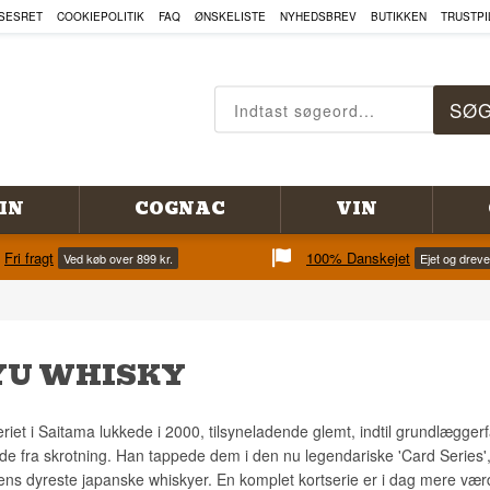
SESRET
COOKIEPOLITIK
FAQ
ØNSKELISTE
NYHEDSBREV
BUTIKKEN
TRUSTPI
IN
COGNAC
VIN
Fri fragt
100% Danskejet
Ved køb over 899 kr.
Ejet og drev
U WHISKY
eriet i Saitama lukkede i 2000, tilsyneladende glemt, indtil grundlægge
de fra skrotning. Han tappede dem i den nu legendariske 'Card Series', hv
ens dyreste japanske whiskyer. En komplet kortserie er i dag mere vær