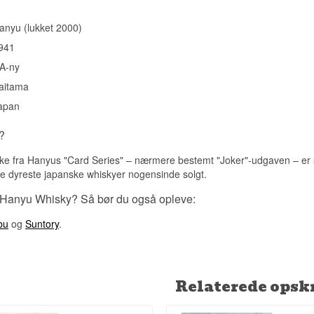
Thomas Blake Glover, whiskyens navnebror, grundlagde et af Japa
handelshuse og hjalp med at etablere landets tidlige skibsværfter o
anyu (lukket 2000)
1860erne.
941
Se hele vores udvalg af
{'da': 'Adelphi Fusion whisky', 'en': 'Adelp
'sv': 'Adelphi Fusion whisky'}
A-ny
aitama
apan
?
ske fra Hanyus "Card Series" – nærmere bestemt "Joker"-udgaven – er si
 de dyreste japanske whiskyer nogensinde solgt.
 Hanyu Whisky? Så bør du også opleve:
bu
og
Suntory
.
Relaterede opskr