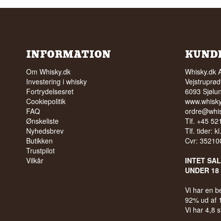
INFORMATION
KUND
Om Whisky.dk
Whisky.dk 
Investering i whisky
Vejstruprød
Fortrydelsesret
6093 Sjølu
Cookiepolitik
www.whisky
FAQ
ordre@whis
Ønskeliste
Tlf. +45 5
Nyhedsbrev
Tlf. tider: k
Butikken
Cvr: 35210
Trustpilot
Vilkår
INTET SA
UNDER 18
Vi har en 
92% ud af
Vi har 4,8 