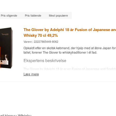
Pris stigende
Pris faldende
Mest populære
The Glover by Adelphi 18 år Fusion of Japanese an
Whisky 70 cl 49,2%
Varenr.: 22227865449-8062
Opkaldt efter en skotsk købmand, der hjalp med at åbne Japan for
tallet, forener The Glover to whiskytraditioner i ét fad.
Ekspertens beskrivelse
The Glover by Adelphi 18 år er en Fusion of Japanese and Scotch
aftappet ved 49,2 %.
Læs mere
Whiskyen er opkaldt efter Thomas Blake Glover, en skotsk forretn
spillede en central rolle i Japans åbning mod Vesten i slutningen 
Adelphi Selection, en uafhængig skotsk aftapper grundlagt i 199
denne fusion af japansk og skotsk maltwhisky som en hyldest til Gl
bånd mellem de to lande.
Smagsnoter
 af Hanyu Whisky
Næse