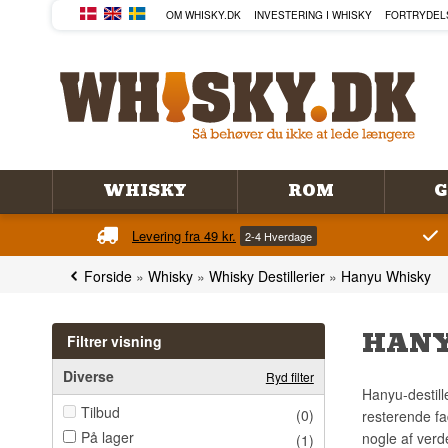
OM WHISKY.DK
INVESTERING I WHISKY
FORTRYDEL
WHISKY
ROM
G
Levering fra 49 kr.
2-4 Hverdage
Forside
»
Whisky
»
Whisky Destillerier
»
Hanyu Whisky
HANY
Filtrer visning
Diverse
Ryd filter
Hanyu-destill
Tilbud
(0)
resterende fa
På lager
nogle af verd
(1)