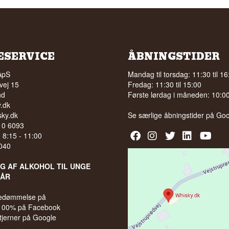
ESERVICE
ÅBNINGSTIDER
ApS
Mandag til torsdag: 11:30 til 16
vej 15
Fredag: 11:30 til 15:00
nd
Første lørdag i måneden: 10:00 
.dk
ky.dk
Se særlige åbningstider på
Goo
210 6093
l. 8:15 - 11:00
040
LG AF ALKOHOL TIL UNGE
 ÅR
bedømmelse på
 100% på Facebook
stjerner på Google