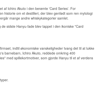
pet af Ichiro Akuto i den berømte 'Card Series'. For
n historie om et destilleri, der blev genfødt som ren mytologi
 overgår mange andre whiskykategorier samlet.
og de sidste Hanyu-fade blev tappet i den ikoniske "Card
irmaet, indtil økonomiske vanskeligheder tvang det til at lukke
to's barnebarn, Ichiro Akuto, reddede omkring 400
s" med spillekortmotiver, som gjorde Hanyu til et af verdens
typer.