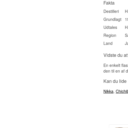
Fakta
Destilleri
H
Grundlagt
1
Udtales
H
Region
S
Land
J
Vidste du at
En enkelt fla
den til en af
Kan du lide
Nikka
,
Chichi