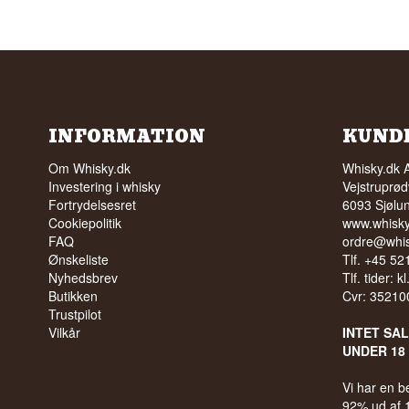
INFORMATION
KUND
Om Whisky.dk
Whisky.dk 
Investering i whisky
Vejstruprød
Fortrydelsesret
6093 Sjølu
Cookiepolitik
www.whisky
FAQ
ordre@whis
Ønskeliste
Tlf. +45 5
Nyhedsbrev
Tlf. tider: k
Butikken
Cvr: 35210
Trustpilot
Vilkår
INTET SA
UNDER 18
Vi har en 
92% ud af