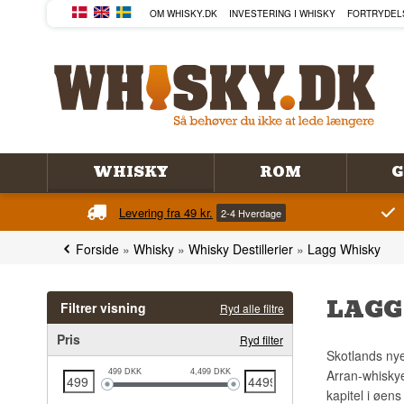
OM WHISKY.DK
INVESTERING I WHISKY
FORTRYDEL
WHISKY
ROM
G
Levering fra 49 kr.
2-4 Hverdage
Forside
»
Whisky
»
Whisky Destillerier
»
Lagg Whisky
LAGG
Filtrer visning
Ryd alle filtre
Pris
Ryd filter
Skotlands nye
Arran-whiskye
499
DKK
4,499
DKK
kapitel i øens