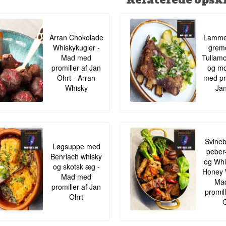
Arran Chokolade
Lamme
Whiskykugler -
gremo
Mad med
Tullamo
promiller af Jan
og mo
Ohrt - Arran
med pr
Whisky
Jan
Svineb
Løgsuppe med
peber
Benriach whisky
og Whis
og skotsk æg -
Honey 
Mad med
Ma
promiller af Jan
promil
Ohrt
O