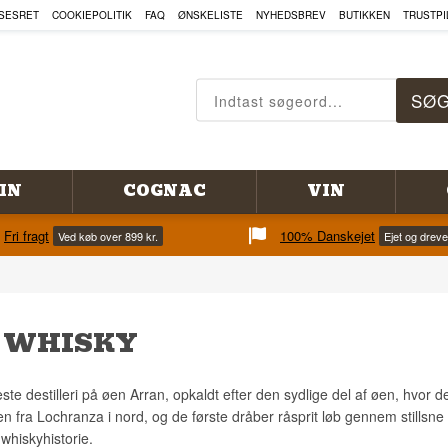
SESRET
COOKIEPOLITIK
FAQ
ØNSKELISTE
NYHEDSBREV
BUTIKKEN
TRUSTPI
IN
COGNAC
VIN
Fri fragt
100% Danskejet
Ved køb over 899 kr.
Ejet og drev
 WHISKY
ste destilleri på øen Arran, opkaldt efter den sydlige del af øen, hvor 
n fra Lochranza i nord, og de første dråber råsprit løb gennem stillsne i
 whiskyhistorie.