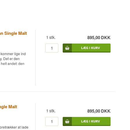
an Single Malt
1
stk.
895,00
DKK
n kommer lige ind
y. Det er den
 helt andet: den
alt Scotch Whisky,
rstegangsfyldte
illeriets anden
 endnu et skridt i
ngle Malt
ede destillat.
1
stk.
895,00
DKK
lukkende
dnes under et lag
friskere stil end fx
 får lov at møde
foretrækker at lade