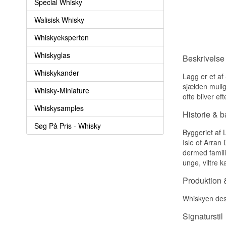
Special Whisky
Walisisk Whisky
Whiskyeksperten
Whiskyglas
Beskrivelse
Whiskykander
Lagg er et af
sjælden muligh
Whisky-Miniature
ofte bliver ef
Whiskysamples
Historie & 
Søg På Pris - Whisky
Byggeriet af L
Isle of Arran
dermed famili
unge, viltre 
Produktion &
Whiskyen dest
Signaturstil