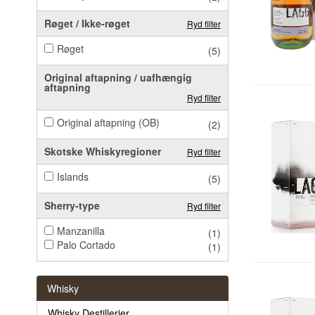
Røget / Ikke-røget
Ryd filter
Røget
(5)
Original aftapning / uafhængig
aftapning
Ryd filter
Original aftapning (OB)
(2)
Skotske Whiskyregioner
Ryd filter
Islands
(5)
Sherry-type
Ryd filter
Manzanilla
(1)
Palo Cortado
(1)
Whisky
Whisky Destillerier