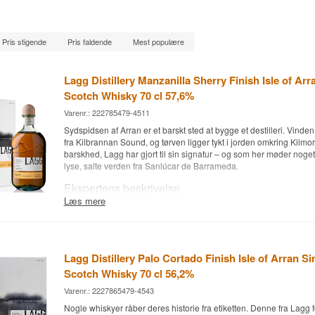
Pris stigende
Pris faldende
Mest populære
Lagg Distillery Manzanilla Sherry Finish Isle of Arr
Scotch Whisky 70 cl 57,6%
Varenr.: 222785479-4511
Sydspidsen af Arran er et barskt sted at bygge et destilleri. Vinde
fra Kilbrannan Sound, og tørven ligger tykt i jorden omkring Kilmor
barskhed, Lagg har gjort til sin signatur – og som her møder noget
lyse, salte verden fra Sanlúcar de Barrameda.
Ekspertens beskrivelse
Læs mere
Lagg Manzanilla Sherry Finish Small Batch er en Islands Single M
først lagret på 1. og 2. fill bourbonfade og siden eftermodnet på fø
Manzanilla sherryfade i over et år, aftappet ved 57,6%. Det er dest
small batch-udgivelse, efter Palo Cortado Small Batch fra 2025, og
Lagg Distillery Palo Cortado Finish Isle of Arran Si
Laggs udforskning af usædvanlige sherrytyper til deres tunge, tørv
Manzanilla er ikke som de fleste andre sherryer – den bliver ude
Scotch Whisky 70 cl 56,2%
produceret i den lille kystby Sanlúcar de Barrameda, hvor den mo
Varenr.: 2227865479-4543
af flor-gær helt tæt på Atlanterhavet. Det giver en lysere, tørrere og 
Oloroso eller PX, med et strejf af salt og mandel, som normalt ikke
Nogle whiskyer råber deres historie fra etiketten. Denne fra Lagg 