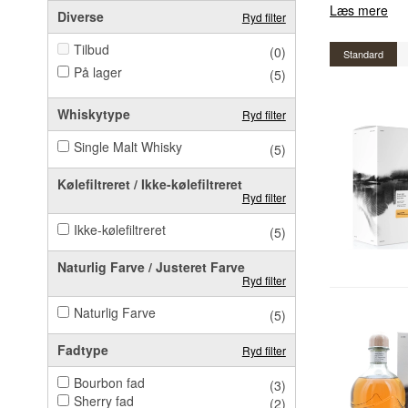
Læs mere
Diverse
Ryd filter
Tilbud
(0)
Standard
På lager
(5)
Whiskytype
Ryd filter
Single Malt Whisky
(5)
Kølefiltreret / Ikke-kølefiltreret
Ryd filter
Ikke-kølefiltreret
(5)
Naturlig Farve / Justeret Farve
Ryd filter
Naturlig Farve
(5)
Fadtype
Ryd filter
Bourbon fad
(3)
Sherry fad
(2)