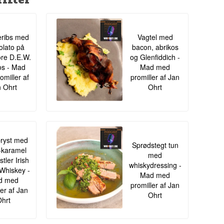
ribs med
Vagtel med
lato på
bacon, abrikos
re D.E.W.
og Glenfiddich -
s - Mad
Mad med
omiller af
promiller af Jan
 Ohrt
Ohrt
ryst med
Sprødstegt tun
-karamel
med
tler Irish
whiskydressing -
Whiskey -
Mad med
d med
promiller af Jan
ler af Jan
Ohrt
hrt