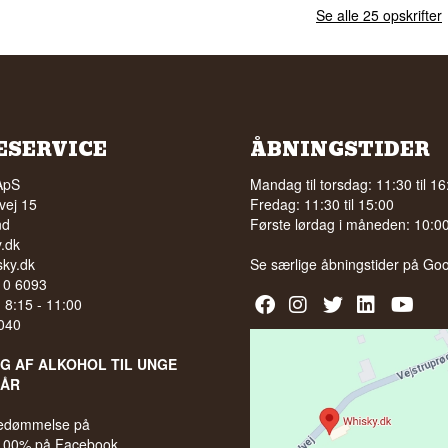
Se alle 25 opskrifter
ESERVICE
ÅBNINGSTIDER
ApS
Mandag til torsdag: 11:30 til 16
vej 15
Fredag: 11:30 til 15:00
nd
Første lørdag i måneden: 10:00 
.dk
ky.dk
Se særlige åbningstider på
Goo
210 6093
l. 8:15 - 11:00
040
LG AF ALKOHOL TIL UNGE
 ÅR
bedømmelse på
 100% på Facebook