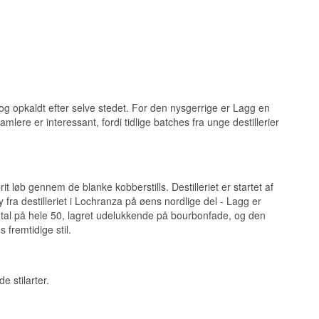
å tørvet whisky,
else, kun 10.000
der sit liv som en
teren til at
n og opkaldt efter selve stedet. For den nysgerrige er Lagg en
isky 46%
amlere er interessant, fordi tidlige batches fra unge destillerier
 begrænsede oplag,
rtin bliver ikke
t løb gennem de blanke kobberstills. Destilleriet er startet af
 fra destilleriet i Lochranza på øens nordlige del - Lagg er
opkaldt efter
-tal på hele 50, lagret udelukkende på bourbonfade, og den
 fremtidige stil.
nd Malt Whisky
e stilarter.
 fremstillet af
rolleret