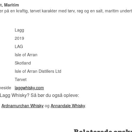
Antal flasker: 10.000
gæringsproces.
t, Maritim
Edition: Inaugural Release, Batch 1
Se hele vores udvalg af
Lagg
 på en kraftig, tørvet karakter med tørv, røg og en salt, maritim under
Smagsprofil
Lyt til vores podcast:
Røget · Salt · Krydret · Kraftfuldt
Lagg
Investeringspotentiale
2019
Mellem – destilleriets aller første udgivelse nogensinde, producer
LAG
oplag på 10.000 flasker, hvilket gør den attraktiv for samlere af ny
destillerier.
Isle of Arran
Vidste du at?
Skotland
Isle of Arran Distillers Ltd
Lagg er bygget nær ruinerne af Arrans sidste lovlige destilleri, so
over 180 år senere genoptog øen sin tørvede whiskyarv med Lag
Tørvet
Se hele vores udvalg af
Lagg
meside
laggwhisky.com
Lyt til vores podcast:
 Lagg Whisky? Så bør du også opleve:
,
Ardnamurchan Whisky
og
Annandale Whisky
.
Relaterede opskr