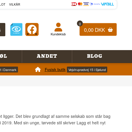
LOT
VILKÅR
0
0,00 DKK
Kundeklub
ØL
ANDET
BLOG
Fysisk butik
et i Danmark
Vejstruprødvej 15 i Sjølund
det ligger. Det blev grundlagt af samme selskab som står bag
 2019. Med sin unge, tørvede stil skriver Lagg et helt nyt