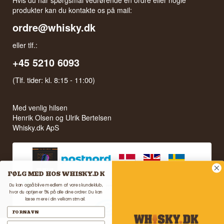
Hvis du har spørgsmål vedrørende en ordre eller nogle
produkter kan du kontakte os på mail:
ordre@whisky.dk
eller tlf.:
+45 5210 6093
(Tlf. tider: kl. 8:15 - 11:00)
Med venlig hilsen
Henrik Olsen og Ulrik Bertelsen
Whisky.dk ApS
FØLG MED HOS WHISKY.DK
Du kan også blive medlem af vores kundeklub,
hvor du optjener 5% på alle dine ordrer. Du kan
læse mere i din velkomstmail.