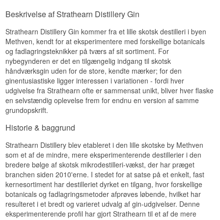
Beskrivelse af Strathearn Distillery Gin
Strathearn Distillery Gin kommer fra et lille skotsk destilleri i byen
Methven, kendt for at eksperimentere med forskellige botanicals
og fadlagringsteknikker på tværs af sit sortiment. For
nybegynderen er det en tilgængelig indgang til skotsk
håndværksgin uden for de store, kendte mærker; for den
ginentusiastiske ligger interessen i variationen - fordi hver
udgivelse fra Strathearn ofte er sammensat unikt, bliver hver flaske
en selvstændig oplevelse frem for endnu en version af samme
grundopskrift.
Historie & baggrund
Strathearn Distillery blev etableret i den lille skotske by Methven
som et af de mindre, mere eksperimenterende destillerier i den
bredere bølge af skotsk mikrodestilleri-vækst, der har præget
branchen siden 2010'erne. I stedet for at satse på et enkelt, fast
kernesortiment har destilleriet dyrket en tilgang, hvor forskellige
botanicals og fadlagringsmetoder afprøves løbende, hvilket har
resulteret i et bredt og varieret udvalg af gin-udgivelser. Denne
eksperimenterende profil har gjort Strathearn til et af de mere