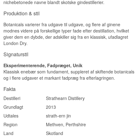
nichebetonede navne blandt skotske gindestillerier.
Produktion & stil
Botanicals varierer fra udgave til udgave, og flere af ginene
modnes videre på forskellige typer fade efter destillation, hvilket
giver dem en dybde, der adskiller sig fra en klassisk, ufadlagret
London Dry.
Signaturstil
Eksperimenterende, Fadpræget, Unik
Klassisk enebær som fundament, suppleret af skiftende botanicals
og i flere udgaver et markant fadpræg fra efterlagringen.
Fakta
Destilleri
Strathearn Distillery
Grundlagt
2013
Udtales
strath-ern jin
Region
Methven, Perthshire
Land
Skotland