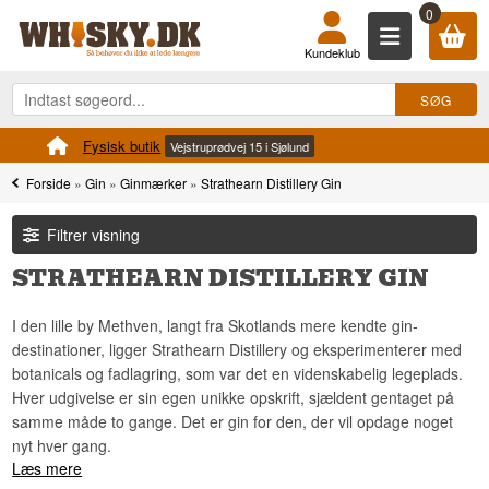
0
Kundeklub
Fysisk butik
Vejstruprødvej 15 i Sjølund
Forside
»
Gin
»
Ginmærker
»
Strathearn Distillery Gin
Filtrer visning
STRATHEARN DISTILLERY GIN
I den lille by Methven, langt fra Skotlands mere kendte gin-
destinationer, ligger Strathearn Distillery og eksperimenterer med
botanicals og fadlagring, som var det en videnskabelig legeplads.
Hver udgivelse er sin egen unikke opskrift, sjældent gentaget på
samme måde to gange. Det er gin for den, der vil opdage noget
nyt hver gang.
Læs mere