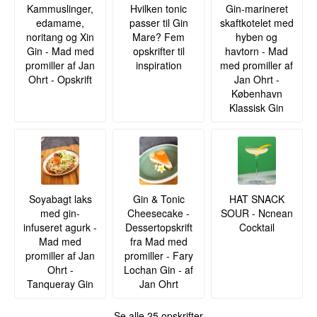
Kammuslinger,
Hvilken tonic
Gin-marineret
edamame,
passer til Gin
skaftkotelet med
noritang og Xin
Mare? Fem
hyben og
Gin - Mad med
opskrifter til
havtorn - Mad
promiller af Jan
inspiration
med promiller af
Ohrt - Opskrift
Jan Ohrt -
København
Klassisk Gin
Soyabagt laks
Gin & Tonic
HAT SNACK
med gin-
Cheesecake -
SOUR - Ncnean
infuseret agurk -
Dessertopskrift
Cocktail
Mad med
fra Mad med
promiller af Jan
promiller - Fary
Ohrt -
Lochan Gin - af
Tanqueray Gin
Jan Ohrt
Se alle 25 opskrifter