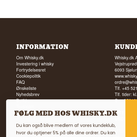
INFORMATION
KUND
Om Whisky.dk
Whisky.dk 
Investering i whisky
Vejstruprød
Fortrydelsesret
6093 Sjølu
Cookiepolitik
www.whisky
FAQ
ordre@whis
Ønskeliste
Tlf. +45 5
Nyhedsbrev
Tlf. tider: k
Butikken
Cvr: 35210
Trustpilot
FØLG MED HOS WHISKY.DK
Vilkår
INTET SA
UNDER 18
Du kan også blive medlem af vores kundeklub,
Vi har en 
hvor du optjener 5% på alle dine ordrer. Du kan