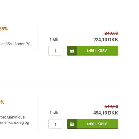
 35%
249,00
1
stk.
224,10
DKK
yrke: 35% Andet: 70
3%
549,00
1
stk.
494,10
DKK
ype: Martinique
f amerikansk eg og