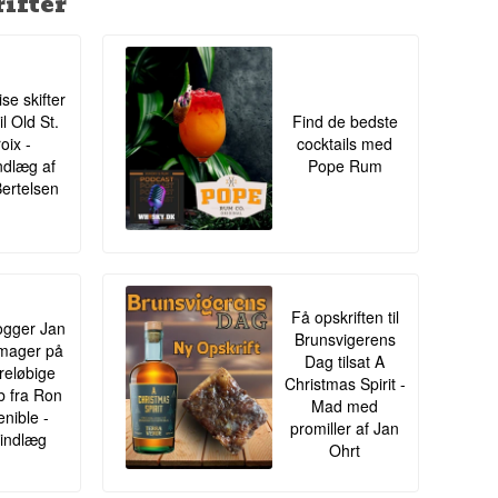
ifter
ise skifter
il Old St.
Find de bedste
oix -
cocktails med
ndlæg af
Pope Rum
Bertelsen
Få opskriften til
gger Jan
Brunsvigerens
mager på
Dag tilsat A
oreløbige
Christmas Spirit -
ib fra Ron
Mad med
enible -
promiller af Jan
indlæg
Ohrt