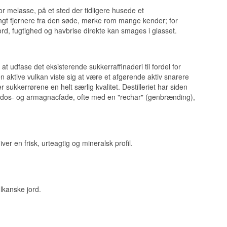
or melasse, på et sted der tidligere husede et
langt fjernere fra den søde, mørke rom mange kender; for
rd, fugtighed og havbrise direkte kan smages i glasset.
udfase det eksisterende sukkerraffinaderi til fordel for
aktive vulkan viste sig at være et afgørende aktiv snarere
sukkerrørene en helt særlig kvalitet. Destilleriet har siden
ados- og armagnacfade, ofte med en "rechar" (genbrænding),
er en frisk, urteagtig og mineralsk profil.
lkanske jord.