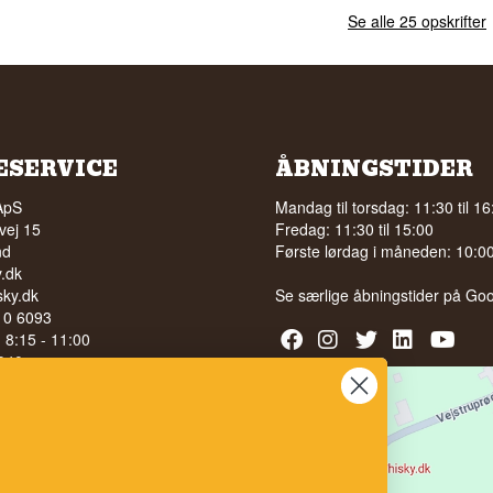
Se alle 25 opskrifter
ESERVICE
ÅBNINGSTIDER
ApS
Mandag til torsdag: 11:30 til 16
vej 15
Fredag: 11:30 til 15:00
nd
Første lørdag i måneden: 10:00 
.dk
ky.dk
Se særlige åbningstider på
Goo
210 6093
l. 8:15 - 11:00
040
LG AF ALKOHOL TIL UNGE
 ÅR
bedømmelse på