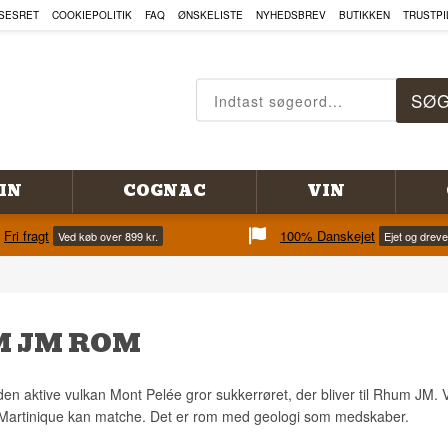
SESRET
COOKIEPOLITIK
FAQ
ØNSKELISTE
NYHEDSBREV
BUTIKKEN
TRUSTPI
IN
COGNAC
VIN
Fri fragt
100% Danskejet
Ved køb over 899 kr.
Ejet og drev
 JM ROM
den aktive vulkan Mont Pelée gror sukkerrøret, der bliver til Rhum JM. 
 Martinique kan matche. Det er rom med geologi som medskaber.