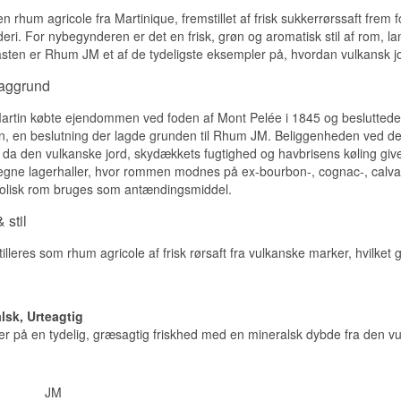
 rhum agricole fra Martinique, fremstillet af frisk sukkerrørssaft frem f
deri. For nybegynderen er det en frisk, grøn og aromatisk stil af rom, 
iasten er Rhum JM et af de tydeligste eksempler på, hvordan vulkansk jo
baggrund
rtin købte ejendommen ved foden af Mont Pelée i 1845 og besluttede at 
, en beslutning der lagde grunden til Rhum JM. Beliggenheden ved den 
, da den vulkanske jord, skydækkets fugtighed og havbrisens køling giver 
 egne lagerhaller, hvor rommen modnes på ex-bourbon-, cognac-, calv
holisk rom bruges som antændingsmiddel.
 stil
eres som rhum agricole af frisk rørsaft fra vulkanske marker, hvilket giv
alsk, Urteagtig
 på en tydelig, græsagtig friskhed med en mineralsk dybde fra den vu
JM