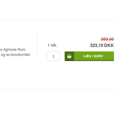
359,00
1
stk.
323,10
DKK
que Agricole Rom
eg og ex-bourbonfad