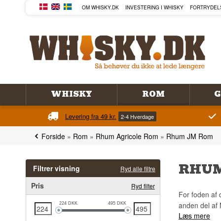
OM WHISKY.DK
INVESTERING I WHISKY
FORTRYDEL
WHISKY
ROM
G
Levering fra 49 kr.
2-4 Hverdage
Forside
»
Rom
»
Rhum Agricole Rom
»
Rhum JM Rom
RHUM
Filtrer visning
Ryd alle filtre
Pris
Ryd filter
For foden af 
anden del af
224
DKK
495
DKK
Læs mere