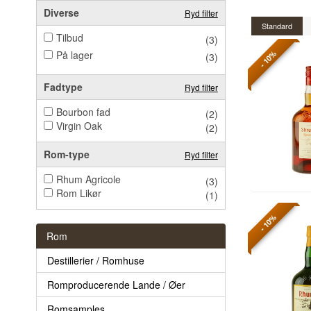
Diverse
Ryd filter
Standard
Tilbud
(3)
På lager
- 10%
(3)
Fadtype
Ryd filter
Bourbon fad
(2)
Virgin Oak
(2)
Rom-type
Ryd filter
Rhum Agricole
(3)
Rom Likør
(1)
- 10%
Rom
Destillerier / Romhuse
Romproducerende Lande / Øer
Romsamples