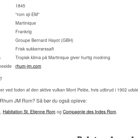
1845
"rom sji-EM"
Martinique
Frankrig
Groupe Bernard Hayot (GBH)
Frisk sukkerrørssaft
a
Tropisk klima på Martinique giver hurtig modning
meside
rhum-jm.com
?
r ved foden af den aktive vulkan Mont Pelée, hvis udbrud i 1902 udsle
e Rhum JM Rom? Så bør du også opleve:
m
,
Habitation St. Etienne Rom
og
Compagnie des Indes Rom
.