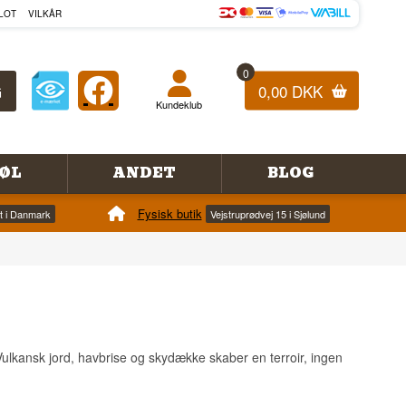
LOT
VILKÅR
0
0,00 DKK
Kundeklub
ØL
ANDET
BLOG
Fysisk butik
et i Danmark
Vejstruprødvej 15 i Sjølund
Vulkansk jord, havbrise og skydække skaber en terroir, ingen