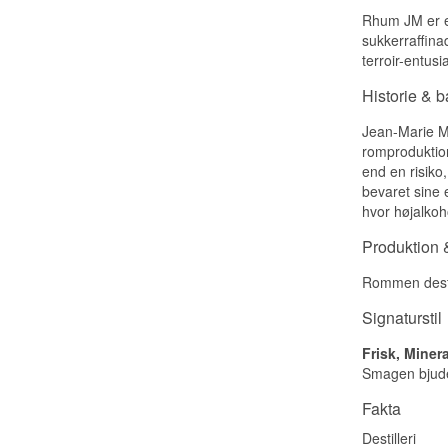
Rhum JM er en
sukkerraffina
terroir-entus
Historie & 
Jean-Marie Ma
romproduktion
end en risiko
bevaret sine
hvor højalko
Produktion &
Rommen destill
Signaturstil
Frisk, Miner
Smagen bjuder
Fakta
Destilleri