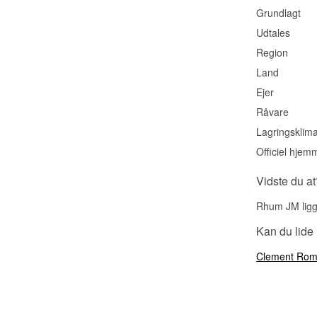
Grundlagt
Udtales
Region
Land
Ejer
Råvare
Lagringsklim
Officiel hjem
Vidste du at
Rhum JM ligge
Kan du lid
Clement Ro