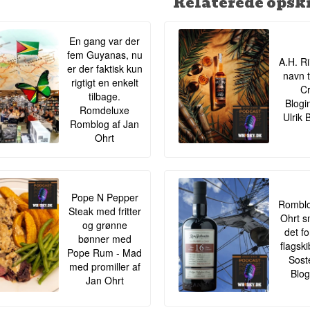
Relaterede opskr
En gang var der
fem Guyanas, nu
A.H. Ri
er der faktisk kun
navn t
rigtigt en enkelt
Cr
tilbage.
Blogi
Romdeluxe
Ulrik 
Romblog af Jan
Ohrt
Pope N Pepper
Romblo
Steak med fritter
Ohrt s
og grønne
det f
bønner med
flagsk
Pope Rum - Mad
Sost
med promiller af
Blog
Jan Ohrt