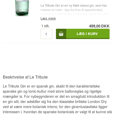
Le Tribute Gin er en ny fræk luksus gin, som har
masser af noter - lige fra lime til appelsinskal,
enebær og citrongræs, hvilket gør den til en unik
Læs mere
og behagelig oplevelse. Den er frisk, men tør
nok. Flasken leder tankerne hen på en gammel
1
stk.
499,00
DKK
parfumeflakon i Art Deco stilen. Alt i alt en utrolig
stilren og imødekommende gin, som smager af
sol og sommer, nyd din Le Tribute Gin med
vennerne.
• Destilleri: MG DESTILERÍAS
• Navn: Le Tribute Gin
• Botanicals:
• Land: Spanien
• Type: Gin
• Alc. styrke: 43%
• 70 cl.
Beskrivelse af Le Tribute
• Anbefalet Tonicvand: 1724 Tonic Vand
• Anbefalet Garnish: Appelsinskal
Le Tribute Gin er en spansk gin, skabt til den karakteristiske
• Andet:
spanske gin og tonic-kultur med store balloneglas og rigelige
mængder is. For nybegynderen er det en smagfuld introduktion til
en gin-stil, der adskiller sig fra den klassiske britiske London Dry
ved at være mere botanisk intens; for den ginentusiastiske ligger
interessen i, hvordan de spanske botanicals er valgt til at kunne stå