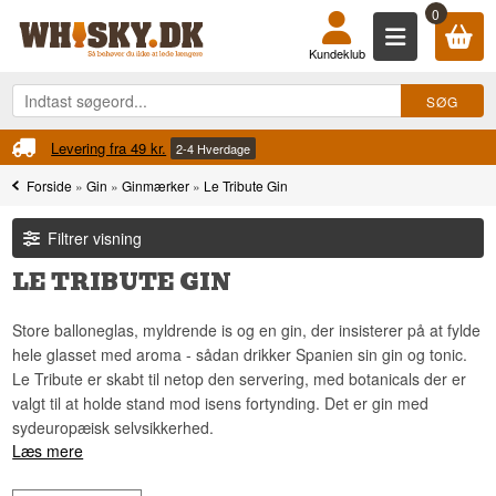
0
Kundeklub
Levering fra 49 kr.
2-4 Hverdage
Forside
»
Gin
»
Ginmærker
»
Le Tribute Gin
Filtrer visning
LE TRIBUTE GIN
Store balloneglas, myldrende is og en gin, der insisterer på at fylde
hele glasset med aroma - sådan drikker Spanien sin gin og tonic.
Le Tribute er skabt til netop den servering, med botanicals der er
valgt til at holde stand mod isens fortynding. Det er gin med
sydeuropæisk selvsikkerhed.
Læs mere