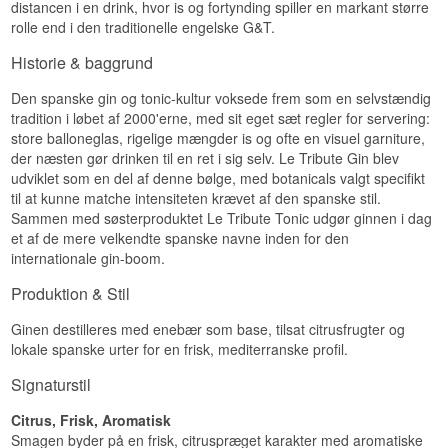
distancen i en drink, hvor is og fortynding spiller en markant større
rolle end i den traditionelle engelske G&T.
Historie & baggrund
Den spanske gin og tonic-kultur voksede frem som en selvstændig
tradition i løbet af 2000'erne, med sit eget sæt regler for servering:
store balloneglas, rigelige mængder is og ofte en visuel garniture,
der næsten gør drinken til en ret i sig selv. Le Tribute Gin blev
udviklet som en del af denne bølge, med botanicals valgt specifikt
til at kunne matche intensiteten krævet af den spanske stil.
Sammen med søsterproduktet Le Tribute Tonic udgør ginnen i dag
et af de mere velkendte spanske navne inden for den
internationale gin-boom.
Produktion & Stil
Ginen destilleres med enebær som base, tilsat citrusfrugter og
lokale spanske urter for en frisk, mediterranske profil.
Signaturstil
Citrus, Frisk, Aromatisk
Smagen byder på en frisk, citruspræget karakter med aromatiske