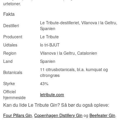
urtetoner.
Fakta
Le Tribute-destilleriet, Vilanova i la Geltru,
Destilleri
Spanien
Producent
Le Tribute
Udtales
lo tri-BJUT
Region
Vilanova i la Geltru, Catalonien
Land
Spanien
11 citrusbotanicals, bl.a. kumquat og
Botanicals
citrongræs
Styrke
43%
Officiel
letribute.com
hjemmeside
Kan du lide Le Tribute Gin? Så bør du også opleve:
Four Pillars Gin
,
Copenhagen Distillery Gin
og
Beefeater Gin
.