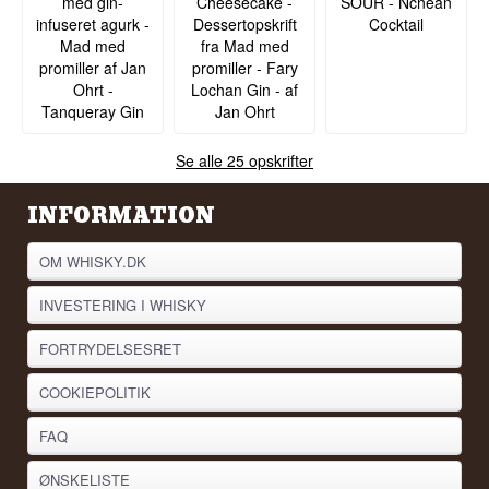
med gin-
Cheesecake -
SOUR - Ncnean
infuseret agurk -
Dessertopskrift
Cocktail
Mad med
fra Mad med
promiller af Jan
promiller - Fary
Ohrt -
Lochan Gin - af
Tanqueray Gin
Jan Ohrt
Se alle 25 opskrifter
INFORMATION
OM WHISKY.DK
INVESTERING I WHISKY
FORTRYDELSESRET
COOKIEPOLITIK
FAQ
ØNSKELISTE