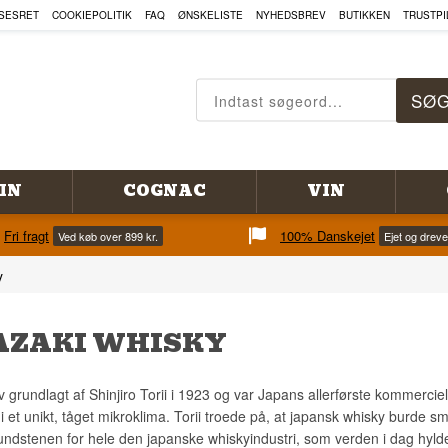
SESRET
COOKIEPOLITIK
FAQ
ØNSKELISTE
NYHEDSBREV
BUTIKKEN
TRUSTPI
IN
COGNAC
VIN
Fri fragt
100% Danskejet
Ved køb over 899 kr.
Ejet og drev
y
ZAKI WHISKY
grundlagt af Shinjiro Torii i 1923 og var Japans allerførste kommercielle
i et unikt, tåget mikroklima. Torii troede på, at japansk whisky burde 
undstenen for hele den japanske whiskyindustri, som verden i dag hylde