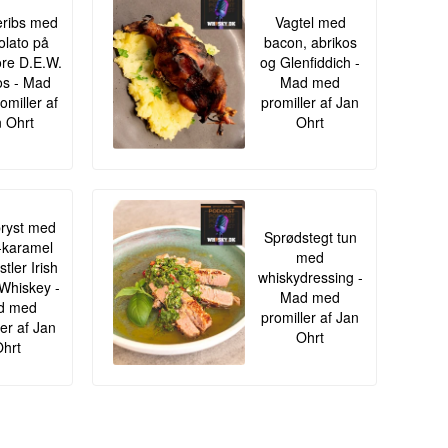
ribs med
Vagtel med
lato på
bacon, abrikos
re D.E.W.
og Glenfiddich -
s - Mad
Mad med
omiller af
promiller af Jan
 Ohrt
Ohrt
ryst med
Sprødstegt tun
-karamel
med
tler Irish
whiskydressing -
Whiskey -
Mad med
d med
promiller af Jan
ler af Jan
Ohrt
hrt