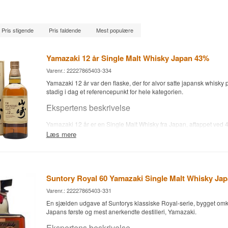
Pris stigende
Pris faldende
Mest populære
Yamazaki 12 år Single Malt Whisky Japan 43%
Varenr.: 22227865403-334
Yamazaki 12 år var den flaske, der for alvor satte japansk whisky 
stadig i dag et referencepunkt for hele kategorien.
Ekspertens beskrivelse
Yamazaki 12 år er en Single Malt Whisky fra Japan, aftappet ved 
Læs mere
Whiskyen kommer fra Yamazaki Destilleri, grundlagt i 1923 af Shin
Japans allerførste whiskydestilleri. Den 12-årige udgave modner
af amerikansk hvidege, spanske sherryfade og japansk mizunara-e
den karakteristiske dybde, der har gjort Yamazaki verdenskendt.
Suntory Royal 60 Yamazaki Single Malt Whisky Ja
Smagsnoter
Varenr.: 22227865403-331
Næse
En sjælden udgave af Suntorys klassiske Royal-serie, bygget omkr
Japans første og mest anerkendte destilleri, Yamazaki.
Modne ferskner og ananas møder en sart sherrysødme og et strejf
Ekspertens beskrivelse