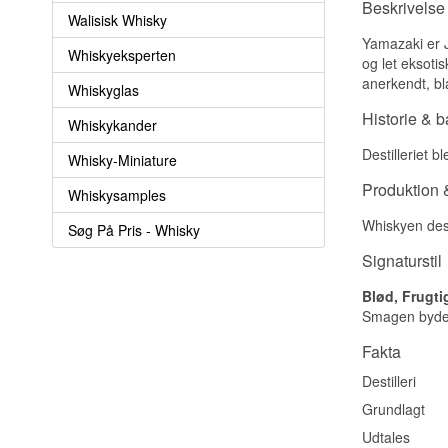
Beskrivelse
Walisisk Whisky
Yamazaki er J
Whiskyeksperten
og let eksoti
anerkendt, bla
Whiskyglas
Historie & 
Whiskykander
Destilleriet b
Whisky-Miniature
Produktion &
Whiskysamples
Whiskyen dest
Søg På Pris - Whisky
Signaturstil
Blød, Frugt
Smagen byder 
Fakta
Destilleri
Grundlagt
Udtales