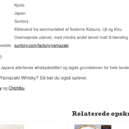
Mellem. Yamazakis aldersbestemte udgivelser er blevet stadig svæ
Kyoto
efter Suntory begyndte at prioritere det aldersløse sortiment for at 
Japan
efterspørgslen.
Suntory
Vidste du at?
Kildevand fra sammenløbet af floderne Katsura, Uji og Kizu
Yamazaki Destilleri ligger på et sted, hvor tre floder mødes – et s
tekunstner Sen no Rikyu i 1500-tallet udpegede som ideelt for va
Overvejende utørvet, med mindre andel tørvet malt til blending
længe før whisky overhovedet var kommet til Japan.
meside
suntory.com/factory/yamazaki
Se hele vores udvalg af
Yamazaki
?
Lyt til vores podcast:
Japans allerførste whiskydestilleri og lagde grundstenen for hele land
 Yamazaki Whisky? Så bør du også opleve:
y
og
Chichibu
.
Relaterede opskr