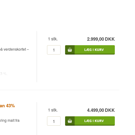
1
stk.
2.999,00
DKK
på verdenskortet –
43 %.
jiro Torii som
 på en kombination
g, hvilket giver
pan 43%
1
stk.
4.499,00
DKK
ing malt fra
 mizunara.