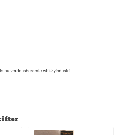
rere at finde,
holde trit med
ted den berømte
ndets renhed,
ets nu verdensberømte whiskyindustri.
ifter