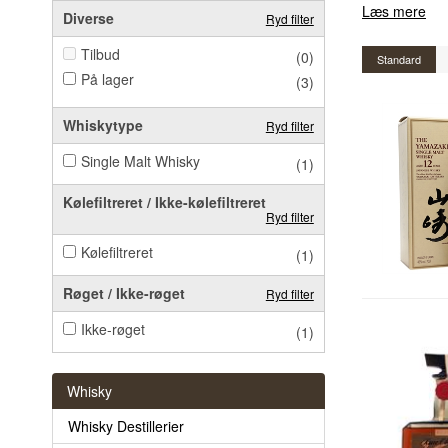
Læs mere
Diverse
Ryd filter
Tilbud
(0)
Standard
På lager
(3)
Whiskytype
Ryd filter
Single Malt Whisky
(1)
Kølefiltreret / Ikke-kølefiltreret
Ryd filter
Kølefiltreret
(1)
Røget / Ikke-røget
Ryd filter
Ikke-røget
(1)
Whisky
Whisky Destillerier