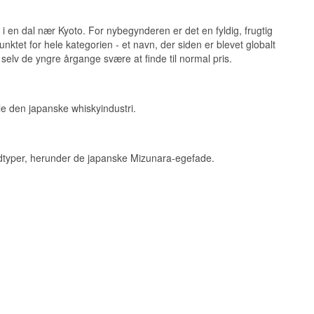
i en dal nær Kyoto. For nybegynderen er det en fyldig, frugtig
ktet for hele kategorien - et navn, der siden er blevet globalt
003 – den første
 selv de yngre årgange svære at finde til normal pris.
egen.
e japansk whisky
træ.
ele den japanske whiskyindustri.
ntorys Royal-
 fadtyper, herunder de japanske Mizunara-egefade.
Kyoto – et sted
t til Japan.