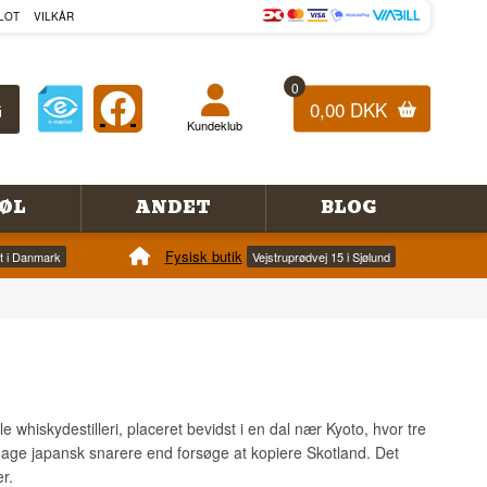
LOT
VILKÅR
0
0,00 DKK
Kundeklub
ØL
ANDET
BLOG
Fysisk butik
et i Danmark
Vejstruprødvej 15 i Sjølund
 whiskydestilleri, placeret bevidst i en dal nær Kyoto, hvor tre
smage japansk snarere end forsøge at kopiere Skotland. Det
r.