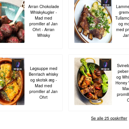
Arran Chokolade
Lamme
Whiskykugler -
gremo
Mad med
Tullamo
promiller af Jan
og mo
Ohrt - Arran
med pr
Whisky
Jan
Svineb
Løgsuppe med
peber
Benriach whisky
og Whis
og skotsk æg -
Honey 
Mad med
Ma
promiller af Jan
promil
Ohrt
O
Se alle 25 opskrifter