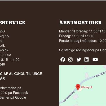
ESERVICE
ÅBNINGSTIDER
ApS
Mandag til torsdag: 11:30 til 16
vej 15
Fredag: 11:30 til 15:00
nd
Første lørdag i måneden: 10:00 
.dk
ky.dk
Se særlige åbningstider på
Goo
210 6093
l. 8:15 - 11:00
040
LG AF ALKOHOL TIL UNGE
 ÅR
bedømmelse på
 100% på Facebook
stjerner på Google