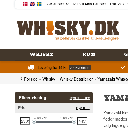
OM WHISKY.DK
INVESTERING I WHISKY
FORTRYDEL
WHISKY
ROM
G
Levering fra 49 kr.
2-4 Hverdage
Forside
»
Whisky
»
Whisky Destillerier
»
Yamazaki Whisk
YAMA
Filtrer visning
Ryd alle filtre
Pris
Ryd filter
Yamazaki blev 
floder mødes 
2,999
DKK
4,499
DKK
valg lagde gr