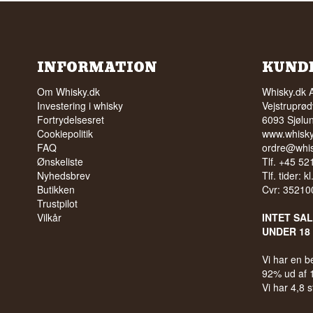
INFORMATION
KUND
Om Whisky.dk
Whisky.dk 
Investering i whisky
Vejstruprød
Fortrydelsesret
6093 Sjølu
Cookiepolitik
www.whisky
FAQ
ordre@whis
Ønskeliste
Tlf. +45 5
Nyhedsbrev
Tlf. tider: k
Butikken
Cvr: 35210
Trustpilot
Vilkår
INTET SA
UNDER 18
Vi har en 
92% ud af
Vi har 4,8 