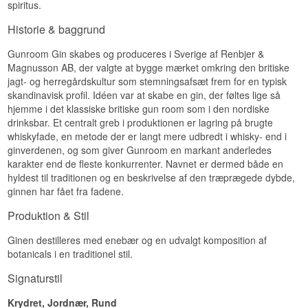
spiritus.
Historie & baggrund
Gunroom Gin skabes og produceres i Sverige af Renbjer &
Magnusson AB, der valgte at bygge mærket omkring den britiske
jagt- og herregårdskultur som stemningsafsæt frem for en typisk
skandinavisk profil. Idéen var at skabe en gin, der føltes lige så
hjemme i det klassiske britiske gun room som i den nordiske
drinksbar. Et centralt greb i produktionen er lagring på brugte
whiskyfade, en metode der er langt mere udbredt i whisky- end i
ginverdenen, og som giver Gunroom en markant anderledes
karakter end de fleste konkurrenter. Navnet er dermed både en
hyldest til traditionen og en beskrivelse af den træprægede dybde,
ginnen har fået fra fadene.
Produktion & Stil
Ginen destilleres med enebær og en udvalgt komposition af
botanicals i en traditionel stil.
Signaturstil
Krydret, Jordnær, Rund