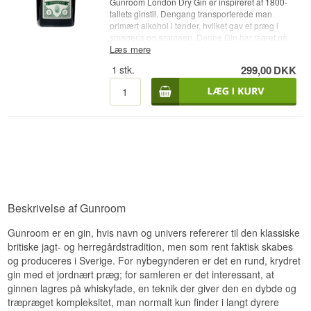
Gunroom London Dry Gin er inspireret af 1800-
tallets ginstil. Dengang transporterede man
primært alkohol i tønder, hvilket gav et præg i
smagens og aromaen. Denne Gin har lagret på
Læs mere
gamle whiskyfade mellem 45 og 60 dage, som
giver en dejlig subtil smag af vanilje, udover de
1
stk.
299,00
DKK
klassiske enebærnoter.
Se alle gins fra Gunroom
Gin her
. • Destilleri: Gunroom • Navn: Gunroom
London Dry Gin • Botanicals: Enebær mm. •
Land: England • Type: Fadlagret London Dry Gin
• Alc. styrke: 43% • 50 cl.
Beskrivelse af Gunroom
Gunroom er en gin, hvis navn og univers refererer til den klassiske
britiske jagt- og herregårdstradition, men som rent faktisk skabes
og produceres i Sverige. For nybegynderen er det en rund, krydret
gin med et jordnært præg; for samleren er det interessant, at
ginnen lagres på whiskyfade, en teknik der giver den en dybde og
træpræget kompleksitet, man normalt kun finder i langt dyrere