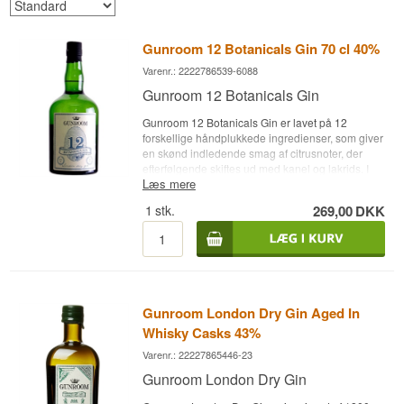
Gunroom 12 Botanicals Gin 70 cl 40%
Varenr.: 2222786539-6088
Gunroom 12 Botanicals Gin
Gunroom 12 Botanicals Gin er lavet på 12
forskellige håndplukkede ingredienser, som giver
en skønd indledende smag af citrusnoter, der
efterfølgende skiftes ud med kanel og lakrids. I
Læs mere
afslutningen fornemmes en kraftigere smag af
enebær.
Se alle gins fra Gunroom Gin her
. •
1
stk.
269,00
DKK
Destilleri: Gunroom • Navn: Gunroom 12
Botanicals • Botanicals: Enebær mm. • Land:
England • Type: London Dry Gin • Alc. styrke:
40% • 70 cl.
Gunroom London Dry Gin Aged In
Whisky Casks 43%
Varenr.: 22227865446-23
Gunroom London Dry Gin