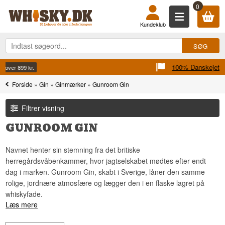
0
Kundeklub
100% Danskejet
Ejet og drevet i Danmark
Forside
»
Gin
»
Ginmærker
»
Gunroom Gin
Filtrer visning
GUNROOM GIN
Navnet henter sin stemning fra det britiske
herregårdsvåbenkammer, hvor jagtselskabet mødtes efter endt
dag i marken. Gunroom Gin, skabt i Sverige, låner den samme
rolige, jordnære atmosfære og lægger den i en flaske lagret på
whiskyfade.
Læs mere