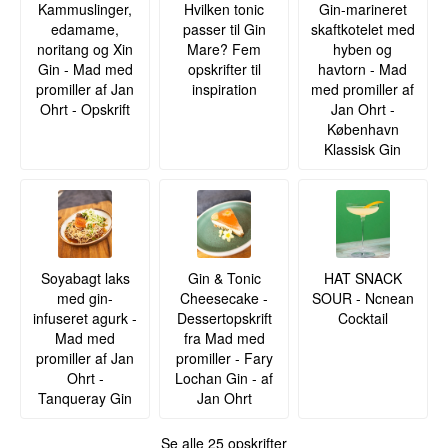
Kammuslinger,
Hvilken tonic
Gin-marineret
edamame,
passer til Gin
skaftkotelet med
noritang og Xin
Mare? Fem
hyben og
Gin - Mad med
opskrifter til
havtorn - Mad
promiller af Jan
inspiration
med promiller af
Ohrt - Opskrift
Jan Ohrt -
København
Klassisk Gin
Soyabagt laks
Gin & Tonic
HAT SNACK
med gin-
Cheesecake -
SOUR - Ncnean
infuseret agurk -
Dessertopskrift
Cocktail
Mad med
fra Mad med
promiller af Jan
promiller - Fary
Ohrt -
Lochan Gin - af
Tanqueray Gin
Jan Ohrt
Se alle 25 opskrifter