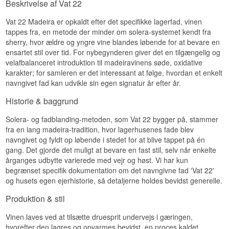
Beskrivelse af Vat 22
Vat 22 Madeira er opkaldt efter det specifikke lagerfad, vinen
tappes fra, en metode der minder om solera-systemet kendt fra
sherry, hvor ældre og yngre vine blandes løbende for at bevare en
ensartet stil over tid. For nybegynderen giver det en tilgængelig og
velafbalanceret introduktion til madeiravinens søde, oxidative
karakter; for samleren er det interessant at følge, hvordan et enkelt
navngivet fad kan udvikle sin egen signatur år efter år.
Historie & baggrund
Solera- og fadblanding-metoden, som Vat 22 bygger på, stammer
fra en lang madeira-tradition, hvor lagerhusenes fade blev
navngivet og fyldt op løbende i stedet for at blive tappet på én
gang. Det gjorde det muligt at bevare en fast stil, selv når enkelte
årganges udbytte varierede med vejr og høst. Vi har kun
begrænset specifik dokumentation om det navngivne fad 'Vat 22'
og husets egen ejerhistorie, så detaljerne holdes bevidst generelle.
Produktion & stil
Vinen laves ved at tilsætte druesprit undervejs i gæringen,
hvorefter den lagres og opvarmes bevidst, en proces kaldet