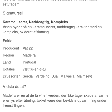
estufagem.
Signaturstil
Karamelliseret, Nøddeagtig, Kompleks
Vinen byder på en karamelliseret, nøddeagtig karakter med en
kompleks, oxideret afslutning.
Fakta
Producent
Vat 22
Region
Madeira
Land
Portugal
Udtales
væt tju-en-ti-tu
Druesorter
Sercial, Verdelho, Bual, Malvasia (Malmsey)
Vidste du at?
Madeira er en af de få vine i verden, der ikke tager skade af varme
eller lys efter åbning, takket være den bevidste opvarmning under
fremstillingen.