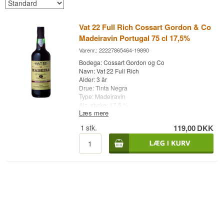
Vat 22 Full Rich Cossart Gordon & Co
Madeiravin Portugal 75 cl 17,5%
Varenr.: 22227865464-19890
Bodega: Cossart Gordon og Co
Navn: Vat 22 Full Rich
Alder: 3 år
Drue: Tinta Negra
Type: Madeiravin
Alc. styrke: 17,5 %
Læs mere
75 cl.
1
stk.
119,00
DKK