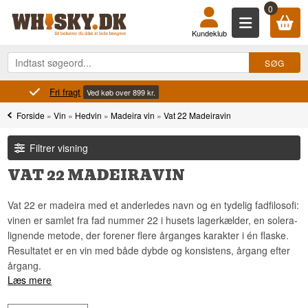
0
Kundeklub
Fri fragt
Ved køb over 899 kr.
Forside
»
Vin
»
Hedvin
»
Madeira vin
»
Vat 22 Madeiravin
Filtrer visning
VAT 22 MADEIRAVIN
Vat 22 er madeira med et anderledes navn og en tydelig fadfilosofi:
vinen er samlet fra fad nummer 22 i husets lagerkælder, en solera-
lignende metode, der forener flere årganges karakter i én flaske.
Resultatet er en vin med både dybde og konsistens, årgang efter
årgang.
Læs mere