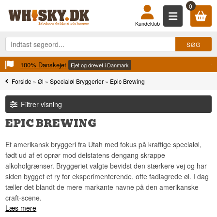
0
Kundeklub
100% Danskejet
Ejet og drevet i Danmark
Forside
»
Øl
»
Specialøl Bryggerier
»
Epic Brewing
Filtrer visning
EPIC BREWING
Et amerikansk bryggeri fra Utah med fokus på kraftige specialøl,
født ud af et oprør mod delstatens dengang skrappe
alkoholgrænser. Bryggeriet valgte bevidst den stærkere vej og har
siden bygget et ry for eksperimenterende, ofte fadlagrede øl. I dag
tæller det blandt de mere markante navne på den amerikanske
craft-scene.
Læs mere