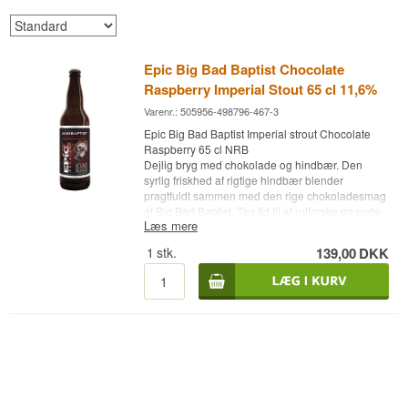
Epic Big Bad Baptist Chocolate
Raspberry Imperial Stout 65 cl 11,6%
Varenr.: 505956-498796-467-3
Epic Big Bad Baptist Imperial strout Chocolate
Raspberry 65 cl NRB
Dejlig bryg med chokolade og hindbær. Den
syrlig friskhed af rigtige hindbær blender
pragtfuldt sammen med den rige chokoladesmag
af Big Bad Baptist. Tag tid til at udforske og nyde
Læs mere
dette luksuriøse bryg.
1
stk.
139,00
DKK
Bryggeri: Epic Brewing
Navn: Big Bad Baptist Chocolate Raspberry
Type: Imperial strout
Alc. styrke: 11,6%
65 cl.
Pant: A