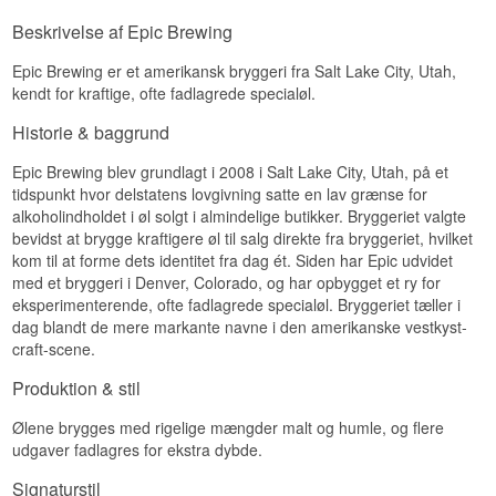
Beskrivelse af Epic Brewing
Epic Brewing er et amerikansk bryggeri fra Salt Lake City, Utah,
kendt for kraftige, ofte fadlagrede specialøl.
Historie & baggrund
Epic Brewing blev grundlagt i 2008 i Salt Lake City, Utah, på et
tidspunkt hvor delstatens lovgivning satte en lav grænse for
alkoholindholdet i øl solgt i almindelige butikker. Bryggeriet valgte
bevidst at brygge kraftigere øl til salg direkte fra bryggeriet, hvilket
kom til at forme dets identitet fra dag ét. Siden har Epic udvidet
med et bryggeri i Denver, Colorado, og har opbygget et ry for
eksperimenterende, ofte fadlagrede specialøl. Bryggeriet tæller i
dag blandt de mere markante navne i den amerikanske vestkyst-
craft-scene.
Produktion & stil
Ølene brygges med rigelige mængder malt og humle, og flere
udgaver fadlagres for ekstra dybde.
Signaturstil