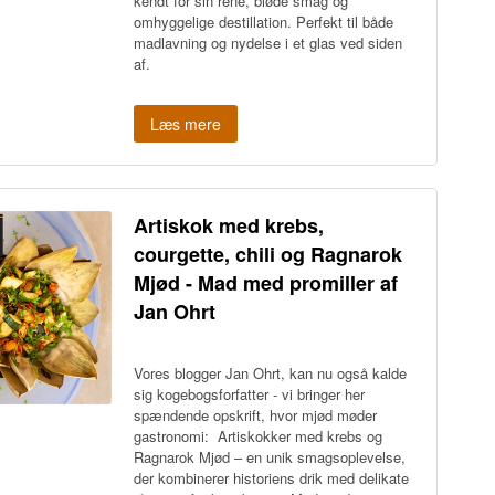
kendt for sin rene, bløde smag og
omhyggelige destillation. Perfekt til både
madlavning og nydelse i et glas ved siden
af.
Læs mere
Artiskok med krebs,
courgette, chili og Ragnarok
Mjød - Mad med promiller af
Jan Ohrt
Vores blogger Jan Ohrt, kan nu også kalde
sig kogebogsforfatter - vi bringer her
spændende opskrift, hvor mjød møder
gastronomi: Artiskokker med krebs og
Ragnarok Mjød – en unik smagsoplevelse,
der kombinerer historiens drik med delikate