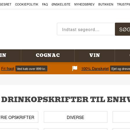
SESRET
COOKIEPOLITIK
FAQ
ØNSKELISTE
NYHEDSBREV
BUTIKKEN
TRUSTPI
IN
COGNAC
VIN
Fri fragt
100% Danskejet
Ved køb over 899 kr.
Ejet og drev
 DRINKOPSKRIFTER TIL ENH
RIE OPSKRIFTER
DIVERSE