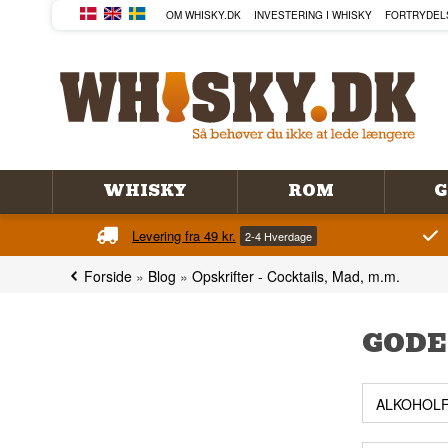
OM WHISKY.DK
INVESTERING I WHISKY
FORTRYDEL
WHISKY
ROM
G
Levering fra 49 kr.
2-4 Hverdage
Forside
»
Blog
»
Opskrifter - Cocktails, Mad, m.m.
GODE
ALKOHOLF