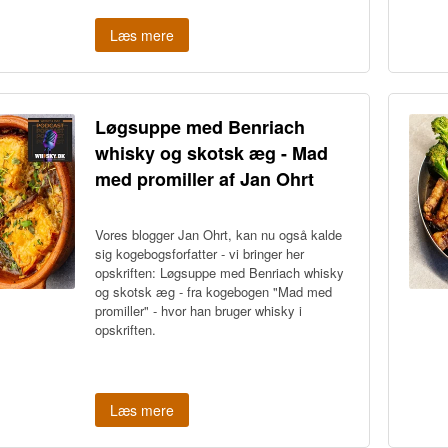
Læs mere
Løgsuppe med Benriach
whisky og skotsk æg - Mad
med promiller af Jan Ohrt
Vores blogger Jan Ohrt, kan nu også kalde
sig kogebogsforfatter - vi bringer her
opskriften: Løgsuppe med Benriach whisky
og skotsk æg
- fra kogebogen "Mad med
promiller" - hvor han bruger whisky i
opskriften.
Læs mere