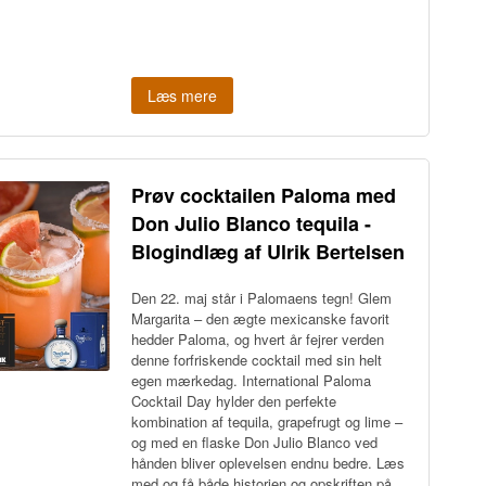
Læs mere
Prøv cocktailen Paloma med
Don Julio Blanco tequila -
Blogindlæg af Ulrik Bertelsen
Den 22. maj står i Palomaens tegn! Glem
Margarita – den ægte mexicanske favorit
hedder Paloma, og hvert år fejrer verden
denne forfriskende cocktail med sin helt
egen mærkedag. International Paloma
Cocktail Day hylder den perfekte
kombination af tequila, grapefrugt og lime –
og med en flaske Don Julio Blanco ved
hånden bliver oplevelsen endnu bedre. Læs
med og få både historien og opskriften på