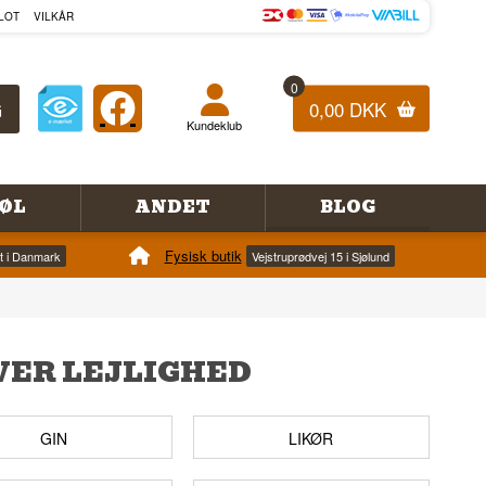
LOT
VILKÅR
0
0,00 DKK
Kundeklub
ØL
ANDET
BLOG
Fysisk butik
et i Danmark
Vejstruprødvej 15 i Sjølund
VER LEJLIGHED
GIN
LIKØR