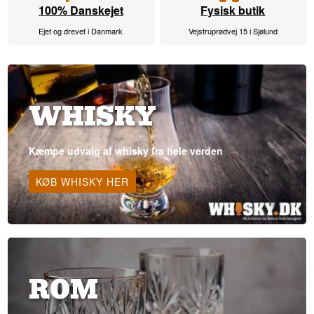
100% Danskejet
Fysisk butik
Ejet og drevet i Danmark
Vejstruprødvej 15 i Sjølund
WHISKY
Kæmpe udvalg af whisky fra hele verden
KØB WHISKY HER
ROM