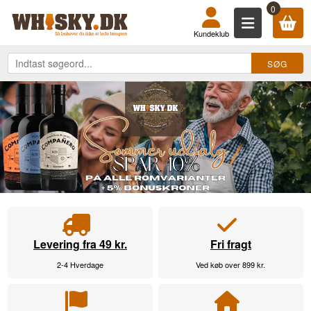
KØB DIN WHISKY, ROM, GIN, COGN
0
Kundeklub
Levering fra 49 kr.
Fri fragt
2-4 Hverdage
Ved køb over 899 kr.