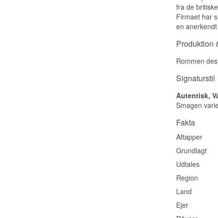
fra de britisk
Firmaet har s
en anerkendt 
Produktion &
Rommen destill
Signaturstil
Autentisk, V
Smagen variere
Fakta
Aftapper
Grundlagt
Udtales
Region
Land
Ejer