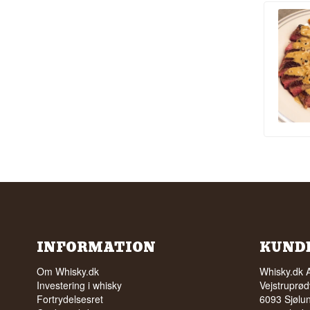
INFORMATION
KUND
Om Whisky.dk
Whisky.dk 
Investering i whisky
Vejstruprød
Fortrydelsesret
6093 Sjølu