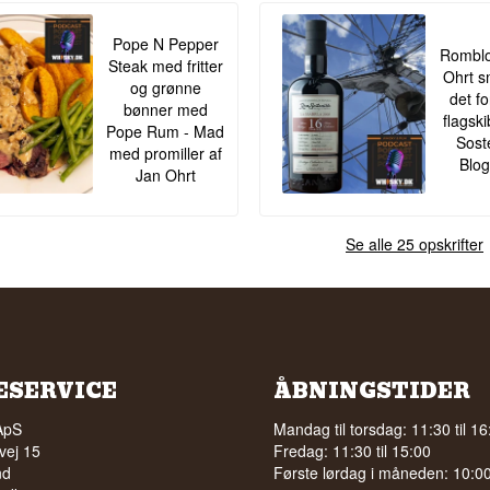
Pope N Pepper
Romblo
Steak med fritter
Ohrt s
og grønne
det f
bønner med
flagsk
Pope Rum - Mad
Sost
med promiller af
Blog
Jan Ohrt
Se alle 25 opskrifter
ESERVICE
ÅBNINGSTIDER
ApS
Mandag til torsdag: 11:30 til 16
vej 15
Fredag: 11:30 til 15:00
nd
Første lørdag i måneden: 10:00 