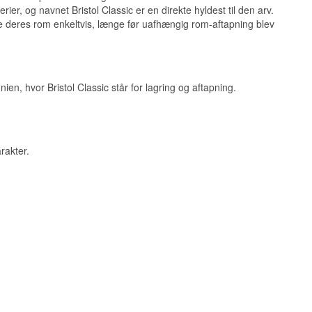
ier, og navnet Bristol Classic er en direkte hyldest til den arv.
i Guyana og samler
pe deres rom enkeltvis, længe før uafhængig rom-aftapning blev
ucerer overraskende
e- og pot still-
som denne til en
. århundrede.
til.
ien, hvor Bristol Classic står for lagring og aftapning.
rakter.
torisk et af de
lonitiden, hvilket
de caribiske rom.