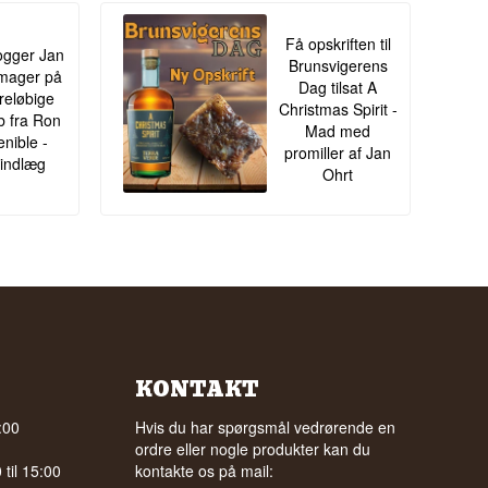
Få opskriften til
gger Jan
Brunsvigerens
mager på
Dag tilsat A
oreløbige
Christmas Spirit -
ib fra Ron
Mad med
enible -
promiller af Jan
indlæg
Ohrt
KONTAKT
:00
Hvis du har spørgsmål vedrørende en
ordre eller nogle produkter kan du
til 15:00
kontakte os på mail: