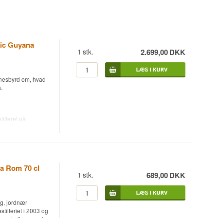
sic Guyana
1
stk.
2.699,00
DKK
idnesbyrd om, hvad
.
illeret på
t af Bristol
 træ-stills fra
i 2018 af den
ære lagret i brugte
na Rom 70 cl
, hvilket tilføjer
1
stk.
689,00
DKK
ol Classic Rum er
at farve eller
g, jordnær
stilleriet i 2003 og