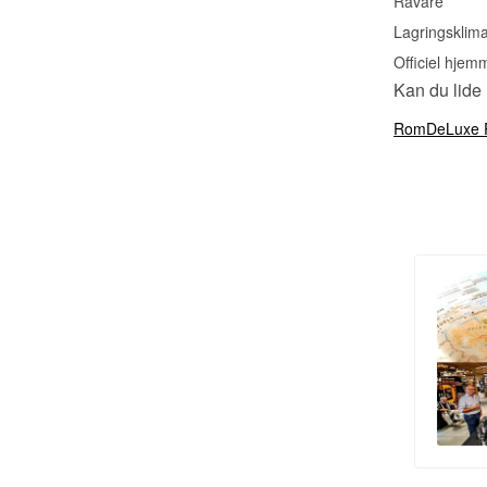
Råvare
Lagringsklim
Officiel hjem
Kan du lide
RomDeLuxe