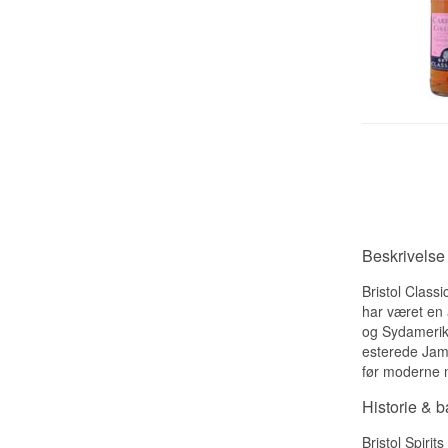
Beskrivelse
Bristol Class
har været en a
og Sydamerika
esterede Jama
før moderne m
Historie & 
Bristol Spiri