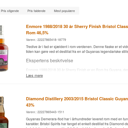
Pris stigende
Pris faldende
Mest populære
Enmore 1988/2018 30 år Sherry Finish Bristol Clas
Rom 46,5%
Varenr.: 22227865418-18779
Tredive år i fad er sjældent i rom-verdenen. Denne flaske er et v
tiden kan gøre ved et destillat fra en af Guyanas legendariske stills
Ekspertens beskrivelse
Enmore 1988/2018 30 år Sherry Finish er en Rom fra Guyana, dest
Enmore-stillen, lagret i 30 år og eftermodnet på sherryfade, aftappe
Læs mere
Classic Rum ved 46,5%.
Rommen stammer fra den historiske Enmore-still, en af de bevarede
Demerara-regionen i Guyana, og er destilleret i 1988 og aftappet 
engelske uafhængige aftapper Bristol Classic Rum. Efter først at v
Diamond Distillery 2003/2015 Bristol Classic Guya
bourbonfade i omkring 20 år, blev rommen eftermodnet på sherryfade
43%
en ekstra lagdeling af smag til det allerede modne destillat. Brist
kendt for kun at aftappe single still eller single estate-rom uden tils
Varenr.: 22227865443-1511
filtrering.
Guyanas Demerara-flod har i århundreder leveret rom med en tun
karakter. Bristol Spirits har fanget et enkelt destillat fra Diamond-de
Smagsnoter