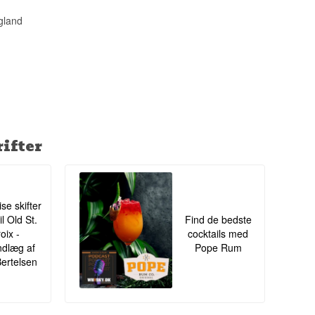
ngland
ifter
ise skifter
il Old St.
Find de bedste
oix -
cocktails med
ndlæg af
Pope Rum
Bertelsen