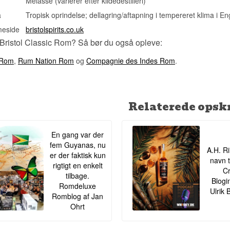
Melasse (varierer efter kildedestilleri)
a
Tropisk oprindelse; dellagring/aftapning i tempereret klima i E
meside
bristolspirits.co.uk
 Bristol Classic Rom? Så bør du også opleve:
 Rom
,
Rum Nation Rom
og
Compagnie des Indes Rom
.
Relaterede opskr
En gang var der
fem Guyanas, nu
A.H. Ri
er der faktisk kun
navn t
rigtigt en enkelt
Cr
tilbage.
Blogi
Romdeluxe
Ulrik 
Romblog af Jan
Ohrt