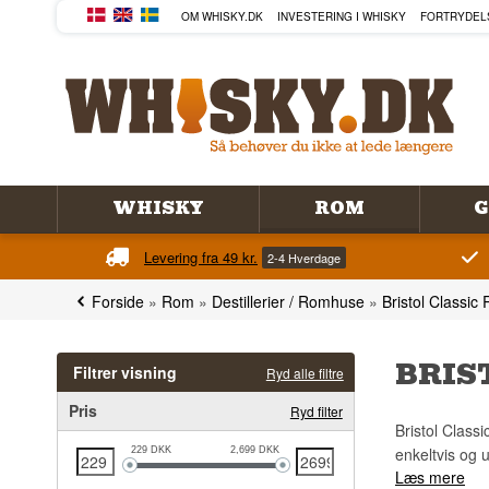
OM WHISKY.DK
INVESTERING I WHISKY
FORTRYDEL
WHISKY
ROM
G
Levering fra 49 kr.
2-4 Hverdage
Forside
»
Rom
»
Destillerier / Romhuse
»
Bristol Classic
BRIS
Filtrer visning
Ryd alle filtre
Pris
Ryd filter
Bristol Classi
enkeltvis og 
229
DKK
2,699
DKK
Læs mere