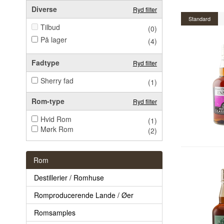
Diverse
Ryd filter
Standard
Tilbud
(0)
På lager
(4)
Fadtype
Ryd filter
Sherry fad
(1)
Rom-type
Ryd filter
Hvid Rom
(1)
Mørk Rom
(2)
Rom
Destillerier / Romhuse
Romproducerende Lande / Øer
Romsamples