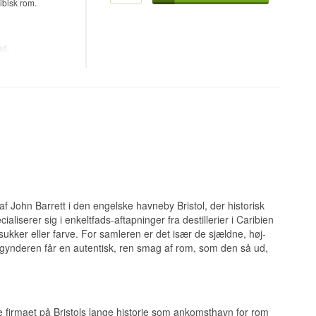
ibisk rom.
ad,
jf af krydderurter
, ny læder og
ourbonfade,
kendt for at hente
t uafhængig
er deres
 den slags
nelse læder.
klima og
iver flasken et
lar palet.
egionen i Guyana,
e få producenter i
af John Barrett i den engelske havneby Bristol, der historisk
af tørret citrus,
liserer sig i enkeltfads-aftapninger fra destillerier i Caribien
sukker eller farve. For samleren er det især de sjældne, høj-
nkelt isterning
egynderen får en autentisk, ren smag af rom, som den så ud,
ansk eg der giver
de firmaet på Bristols lange historie som ankomsthavn for rom