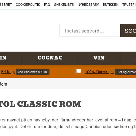
SESRET
COOKIEPOLITIK
FAQ
ØNSKELISTE
NYHEDSBREV
BUTIKKEN
TRUSTPI
IN
COGNAC
VIN
Fri fragt
100% Danskejet
Ved køb over 899 kr.
Ejet og drev
 Rom
TOL CLASSIC ROM
c er navnet på en havneby, der i århundreder har levet af rom – i dag leve
uden pynt. Det er rom for dem, der vil smage Caribien uden sødme og fil