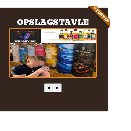
UPDATES
OPSLAGSTAVLE
◀
▶