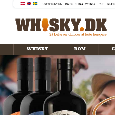
KØB DIN WHISKY, ROM, GIN
OM WHISKY.DK
INVESTERING I WHISKY
FORTRYDEL
WHISKY
ROM
G