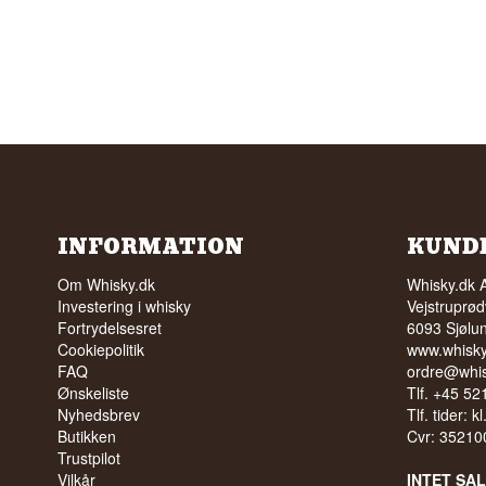
INFORMATION
KUND
Om Whisky.dk
Whisky.dk 
Investering i whisky
Vejstruprød
Fortrydelsesret
6093 Sjølu
Cookiepolitik
www.whisky
FAQ
ordre@whis
Ønskeliste
Tlf. +45 5
Nyhedsbrev
Tlf. tider: k
Butikken
Cvr: 35210
Trustpilot
Vilkår
INTET SA