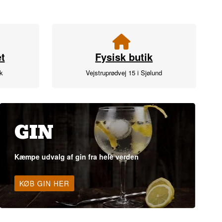
t
Fysisk butik
rk
Vejstruprødvej 15 i Sjølund
GIN
Kæmpe udvalg af gin fra hele verden
KØB GIN HER