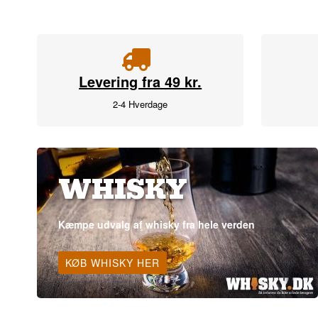
Levering fra 49 kr.
2-4 Hverdage
WHISKY
Kæmpe udvalg af whisky fra hele verden
KØB WHISKY HER