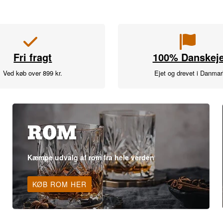
Fri fragt
100% Danskeje
Ved køb over 899 kr.
Ejet og drevet i Danma
ROM
Kæmpe udvalg af rom fra hele verden
KØB ROM HER