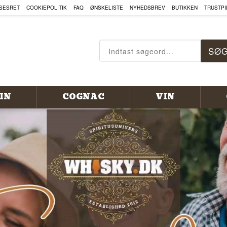
, COGNAC OG MEGET MERE HE
SESRET
COOKIEPOLITIK
FAQ
ØNSKELISTE
NYHEDSBREV
BUTIKKEN
TRUSTPI
IN
COGNAC
VIN