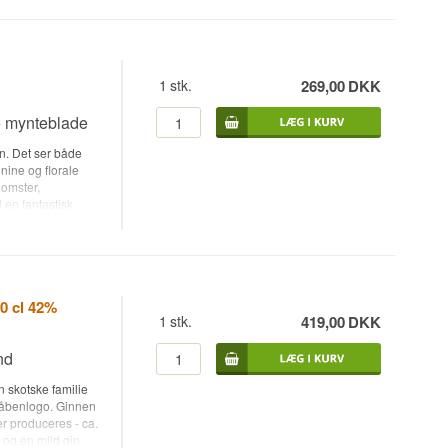
1
stk.
269,00
DKK
e mynteblade
in. Det ser både
nine og florale
lomster,
 en fantastisk
drews) • Navn:
ster,
tyrke: 42% • 50 cl.
rnish: Friske
0 cl 42%
1
stk.
419,00
DKK
nd
n skotske familie
 våbenlogo. Ginnen
er produceres - ca.
k og en mild gin