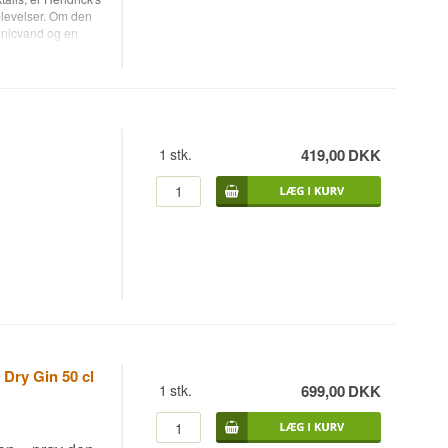
oplevelser. Om den
tonicvand og en
ille juvel en
1
stk.
419,00
DKK
 Dry Gin 50 cl
1
stk.
699,00
DKK