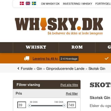
OM WHISKY.DK
INVESTERING I WHISKY
FORTRYDEL
WHISKY
ROM
G
Levering fra 49 kr.
2-4 Hverdage
Forside
»
Gin
»
Ginproducerende Lande
»
Skotsk Gin
SKOT
Filtrer visning
Ryd alle filtre
Pris
Ryd filter
Skotsk Gin
39
DKK
749
DKK
Elsker du også