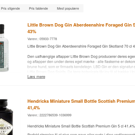
Pris stigende
Pris faldende
Mest populære
Little Brown Dog Gin Aberdeenshire Foraged Gin S
43%
Varenr.: 05933-7778
Little Brown Dog Gin Aberdeenshire Foraged Gin Skotland 70 cl
Den uafhængige aftapper Little Brown Dog producerer deres egen g
og aftapper den under deres eget mærke - alle flaskerne er dekore
brune hund, som er firmaets kendetegn. LBD Gin er den signatur-s
Little Brown Dog Spirits. De tørre botanicals får lov til at trække i to
Læs mere
over natten, før de friske botanicals tilføjes den følgende dag. Ved
tilpassede kobber-botaniske kurve, der hænges i halsen på destill
stiger dampene langsomt op og passerer gennem de friske botani
omhyggeligt udtrækker olier og smagsforbindelser, sammen med 
fra de trækkede botanicals. Botanicals inkluderer en blanding af 
Hendricks Miniature Small Bottle Scottish Premium
og dyrkede botanicals samt nogle importerede botanicals. Disse 
41,4%
koriander, skovsyre, rabarber, birkesaft og pastinak. Resultatet er 
enebær, med bølger af citrus, florale og skovagtige noter, afrundet 
Varenr.: 2222786539-1036999
petrichor.
Hendricks Miniature Small Bottle Scottish Premium Gin 5 cl 41,4%
Destilleri: Little Brown Dog
Land: Skotland
Perfekt størrelse til at give som gave eller nyde i dine yndlingscock