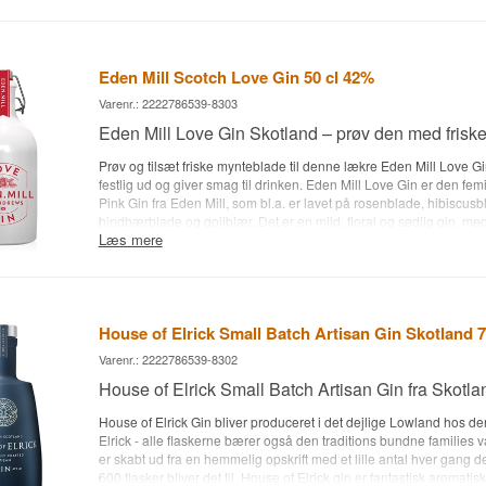
Tonicvand • Anbefalet Garnish: En skive lime
Eden Mill Scotch Love Gin 50 cl 42%
Varenr.: 2222786539-8303
Eden Mill Love Gin Skotland – prøv den med frisk
Prøv og tilsæt friske mynteblade til denne lækre Eden Mill Love G
festlig ud og giver smag til drinken. Eden Mill Love Gin er den femi
Pink Gin fra Eden Mill, som bl.a. er lavet på rosenblade, hibiscusb
hindbærblade og gojiblær. Det er en mild, floral og sødlig gin, med
Læs mere
smag.
Se alle gins fra Eden Mill her
. • Destilleri: Eden Mill (St. An
Eden Mill Love Gin • Botanicals: Enebær rosenblade, hibiscusblom
hindbærblade og gojiblær mm. • Land: Skotland • Type: Gin • Alc. s
• Anbefalet Tonicvand: Hartridges Elderflower Tonic • Anbefalet Ga
mynteblade
House of Elrick Small Batch Artisan Gin Skotland 7
Varenr.: 2222786539-8302
House of Elrick Small Batch Artisan Gin fra Skotla
House of Elrick Gin bliver produceret i det dejlige Lowland hos de
Elrick - alle flaskerne bærer også den traditions bundne families
er skabt ud fra en hemmelig opskrift med et lille antal hver gang d
600 flasker bliver det til. House of Elrick gin er fantastisk aromatis