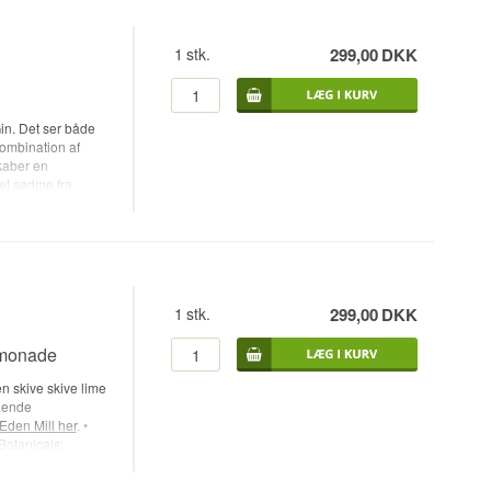
1
stk.
299,00
DKK
Gin. Det ser både
kombination af
kaber en
et sødme fra
 Andrews) • Navn:
rø • Land:
and: Fentimans
ive lime
1
stk.
299,00
DKK
imonade
n skive skive lime
tående
 Eden Mill her
. •
 Botanicals:
 styrke: 42% • 70
ans Indian