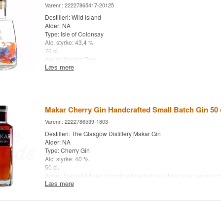
Varenr.: 22227865417-20125
Destilleri: Wild Island
Alder: NA
Type: Isle of Colonsay
Alc. styrke: 43,4 %
70 cl.
Andet: Sacred Tree
Læs mere
Makar Cherry Gin Handcrafted Small Batch Gin 50 
Varenr.: 2222786539-1803-
Destilleri: The Glasgow Distillery Makar Gin
Alder: NA
Type: Cherry Gin
Alc. styrke: 40 %
50 cl.
Andet: Fremstillet ved at modne kirsebær og et par rosa peberkorn, f
Læs mere
”bade” i Makar Original Dry Gin - før de presses for at frigøre mak