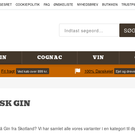
SESRET
COOKIEPOLITIK
FAQ
ØNSKELISTE
NYHEDSBREV
BUTIKKEN
TRUSTPI
IN
COGNAC
VIN
Fri fragt
100% Danskejet
Ved køb over 899 kr.
Ejet og drev
SK GIN
 Gin fra Skotland? Vi har samlet alle vores varianter i en kategori til di