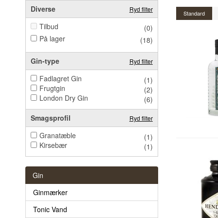
Diverse
Ryd filter
Standard
Tilbud
(0)
På lager
(18)
Gin-type
Ryd filter
Fadlagret Gin
(1)
Frugtgin
(2)
London Dry Gin
(6)
Smagsprofil
Ryd filter
Granatæble
(1)
Kirsebær
(1)
Gin
Ginmærker
Tonic Vand