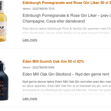
Edinburgh Pomegranate and Rose Gin Likør 50 cl 
Varenr.: 2222786539-7015-
Edinburgh Pomegranate & Rose Gin Likør – prøv
Champagne, Cava eller danskvand
Prøv denne lækre Edinburgh Plum & Vanilla Gin sammen med 
eller danskvand. Det ser både festlig ud og giver smag til drinken. 
Skotland kommer denne Pomegranate and Rose udgave af Edinbur
Læs mere
Ginlikøren består af rosenblade og granatæblekerner, som infuseres
prisvindende Edinburgh Gin. Resultatet er en saftig og frugtig sm
rose, granatæble og lavendel.
Se alle gins fra Edinburgh Gin her
.
Edinburgh Gin • Navn: Edinburgh Pomegranate & Rose GIn • Bota
hyldeblomst mm. • Land: Skotland • Type: Ginlikør • Alc. styrke: 20%
Eden Mill Scotch Oak Gin 50 cl 42%
Anbefalet Tonicvand: Champagne, Cava eller danskvand
Varenr.: 2222786539-8308
Eden Mill Oak Gin Skotland – Nyd den gerne rent
Nyd gerne denne lækre Eden Mill Oak Gin rent eller prøv den med
en skive appelsin. Eden Mill Oak Gin er en klassisk dry gin, som er
whiskyteknik og efterfølgende lagret på øltønder. Ginnen har gyld
ravagtig farve. Smagen er dyb og blød med noter fra lagringen, h
Læs mere
vanilje kan fornemmes samt en antydning af humle.
Se alle gins f
Destilleri: Eden Mill (St. Andrews) • Navn: Eden Mill Oak Gin • Bo
rosenblade, hibiscusblomster, hindbærblade og gojiblær mm. • La
Type: Fadlagret Gin • Alc. styrke: 42% • 50 cl. • Anbefalet Tonicvan