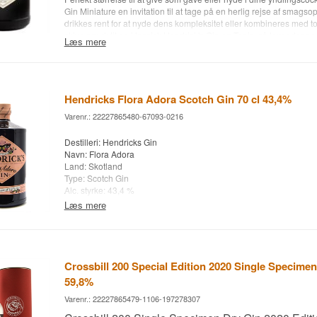
Type: Skotsk Gin
Gin Miniature en invitation til at tage på en herlig rejse af smags
Alc. styrke: 43 %
drikkes rent for at nyde dens kompleksitet eller kombineres med 
70 cl.
skive agurk til en klassisk Hendrick's Gin og Tonic, så lover denne l
Læs mere
Andet: unlimited Edition
virkelig mindeværdig ginoplevelse i hver eneste dråbe.
Se alle gins fra Hendricks her
.
Destilleri: Hendricks Gin
Navn: Small Batch
Hendricks Flora Adora Scotch Gin 70 cl 43,4%
Handcrafted Botanicals: Agurk mm.
Varenr.: 22227865480-67093-0216
Land: Skotland
Type: Gin
Destilleri: Hendricks Gin
Alc. styrke: 41,4 %
Navn: Flora Adora
Andet: 5 cl.
Land: Skotland
Type: Scotch Gin
Alc. styrke: 43,4 %
70 cl.
Læs mere
Crossbill 200 Special Edition 2020 Single Specimen
59,8%
Varenr.: 22227865479-1106-197278307