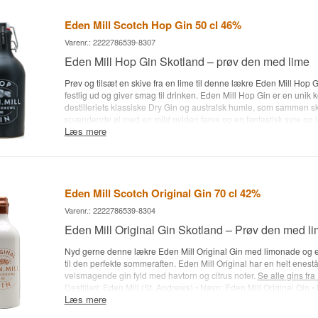
Anbefalet Garnish: En skive appelsin
Eden Mill Scotch Hop Gin 50 cl 46%
Varenr.: 2222786539-8307
Eden Mill Hop Gin Skotland – prøv den med lime
Prøv og tilsæt en skive fra en lime til denne lækre Eden Mill Hop 
festlig ud og giver smag til drinken. Eden Mill Hop Gin er en unik 
destilleriets klassiske Dry Gin og australsk humle, som sammen s
spændende øl med en mild gylden farve og en fantastisk syre og l
Læs mere
humlen.
Se alle gins fra Eden Mill her
. • Destilleri: Eden Mill (St.
Eden Mill Hop Gin • Botanicals: Enebær angelicarod og korianderf
Skotland • Type: Gin • Alc. styrke: 46% • 50 cl. • Anbefalet Tonicv
Premium Tonic Water eller Ginger Beer • Anbefalet Garnish: En sk
Eden Mill Scotch Original Gin 70 cl 42%
Varenr.: 2222786539-8304
Eden Mill Original Gin Skotland – Prøv den med l
Nyd gerne denne lækre Eden Mill Original Gin med limonade og e
til den perfekte sommeraften. Eden Mill Original har en helt enes
velsmagende gin fyld med havtorn og citrus noter.
Se alle gins fra
Destilleri: Eden Mill (St. Andrews) • Navn: Eden Mill Original Gin •
Læs mere
Enebær, havtorn, citrus mm. • Land: Skotland • Type: Dry Gin • Alc.
cl. • Anbefalet Tonicvand: Fentimans Rose Lemonade eller Fentim