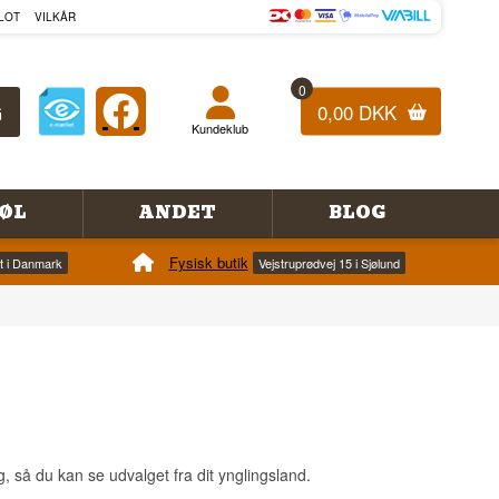
LOT
VILKÅR
0
0,00 DKK
Kundeklub
ØL
ANDET
BLOG
Fysisk butik
et i Danmark
Vejstruprødvej 15 i Sjølund
g, så du kan se udvalget fra dit ynglingsland.