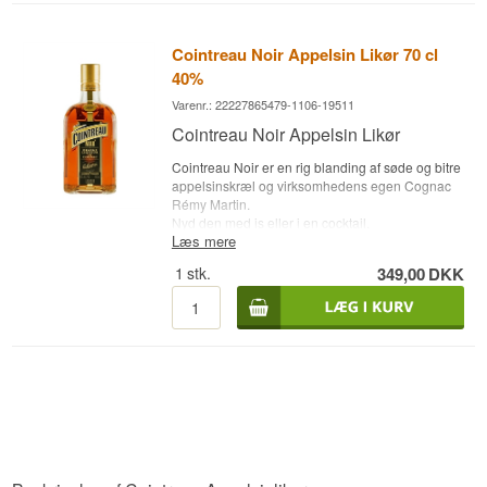
Destilleri: Cointreau Likør
Type: Fransk Appelsin Likør
Cointreau Noir Appelsin Likør 70 cl
Alc. styrke: 40 %
5 cl.
40%
Varenr.: 22227865479-1106-19511
Cointreau Noir Appelsin Likør
Cointreau Noir er en rig blanding af søde og bitre
appelsinskræl og virksomhedens egen Cognac
Rémy Martin.
Nyd den med is eller i en cocktail.
Læs mere
Destilleri: Cointreau Noir Likør
1
stk.
349,00
DKK
Type: Fransk Appelsin Likør
Alc. styrke: 40 %
70 cl.