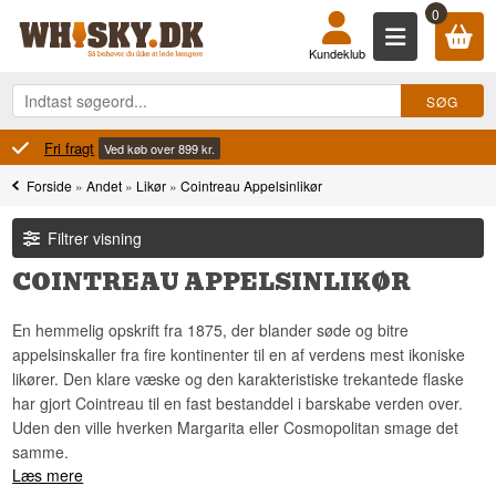
0
Kundeklub
Fri fragt
Ved køb over 899 kr.
Forside
»
Andet
»
Likør
»
Cointreau Appelsinlikør
Filtrer visning
COINTREAU APPELSINLIKØR
En hemmelig opskrift fra 1875, der blander søde og bitre
appelsinskaller fra fire kontinenter til en af verdens mest ikoniske
likører. Den klare væske og den karakteristiske trekantede flaske
har gjort Cointreau til en fast bestanddel i barskabe verden over.
Uden den ville hverken Margarita eller Cosmopolitan smage det
samme.
Læs mere