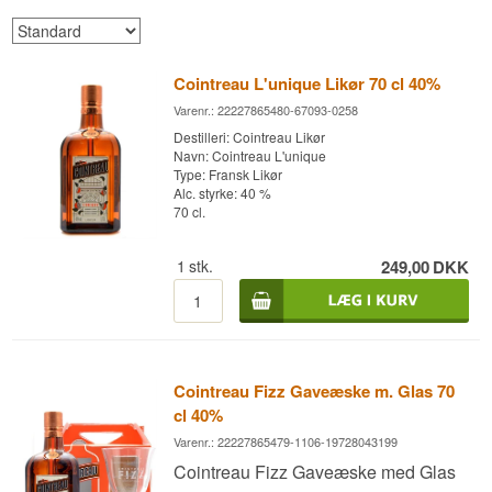
Cointreau L'unique Likør 70 cl 40%
Varenr.: 22227865480-67093-0258
Destilleri: Cointreau Likør
Navn: Cointreau L'unique
Type: Fransk Likør
Alc. styrke: 40 %
70 cl.
1
stk.
249,00
DKK
Cointreau Fizz Gaveæske m. Glas 70
cl 40%
Varenr.: 22227865479-1106-19728043199
Cointreau Fizz Gaveæske med Glas