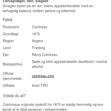
Citruspræget, Ren, Elegant
Smagen byder på en ren, intens appelsinkarakter med en
behagelig balance mellem sødme og bitterhed.
Fakta
Producent
Cointreau
Grundlagt
1875
Region
Angers
Land
Frankrig
Ejer
Rémy Cointreau
Søde og bitre appelsinskaller destilleret i neutral
Basisspiritus
alkohol
Officiel
cointreau.com
hjemmeside
Udtales
koan-TRO
Vidste du at?
Cointreaus originale opskrift fra 1875 er stadig hemmelig og kun
kendt af et fåtal personer i virksomheden.