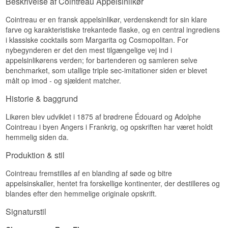
Beskrivelse af Cointreau Appelsinlikør
Cointreau er en fransk appelsinlikør, verdenskendt for sin klare
farve og karakteristiske trekantede flaske, og en central ingrediens
i klassiske cocktails som Margarita og Cosmopolitan. For
nybegynderen er det den mest tilgængelige vej ind i
appelsinlikørens verden; for bartenderen og samleren selve
benchmarket, som utallige triple sec-imitationer siden er blevet
målt op imod - og sjældent matcher.
Historie & baggrund
Likøren blev udviklet i 1875 af brødrene Édouard og Adolphe
Cointreau i byen Angers i Frankrig, og opskriften har været holdt
hemmelig siden da.
Produktion & stil
Cointreau fremstilles af en blanding af søde og bitre
appelsinskaller, hentet fra forskellige kontinenter, der destilleres og
blandes efter den hemmelige originale opskrift.
Signaturstil