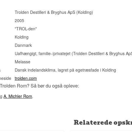
Trolden Destilleri & Bryghus ApS (Kolding)
2005
"TROL-den"
Kolding
Danmark
Uafhængigt, familie-/privatejet (Trolden Destilleri & Bryghus Ap
Melasse
a
Dansk indelandsklima, lagret på egetræsfade i Kolding
meside
trolden.com
 Trolden Rom? Så bør du også opleve:
g
A. Michler Rom
.
Relaterede opskr