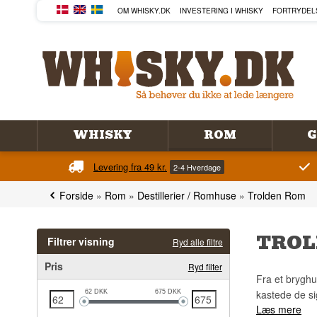
OM WHISKY.DK
INVESTERING I WHISKY
FORTRYDEL
WHISKY
ROM
G
Levering fra 49 kr.
2-4 Hverdage
Forside
»
Rom
»
Destillerier / Romhuse
»
Trolden Rom
TROL
Filtrer visning
Ryd alle filtre
Pris
Ryd filter
Fra et bryghus
kastede de si
62
DKK
675
DKK
Læs mere