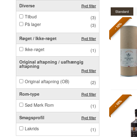
Diverse
Ryd filter
Standard
Tilbud
(3)
På lager
- 10%
(3)
Røget / Ikke-røget
Ryd filter
Ikke-røget
(1)
Original aftapning / uafhængig
aftapning
Ryd filter
Original aftapning (OB)
(2)
Rom-type
Ryd filter
- 10%
Sød Mørk Rom
(1)
Smagsprofil
Ryd filter
Lakrids
(1)