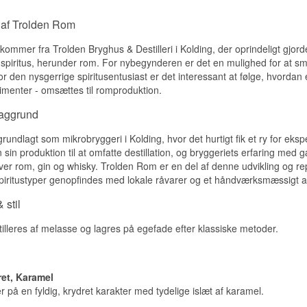
Navn: Whisky.dk Lakridslikør Trolden Distillery
Smagsprofil
Aftapper: Trolden Distillery
 af Trolden Rom
Region/Land: Danmark
Kraftfuld · Sødmefyldt · Frugtig · Krydret · Dansk
Type: Romlikør
ommer fra Trolden Bryghus & Destilleri i Kolding, der oprindeligt gjor
ABV: 25%
Vidste du at?
af spiritus, herunder rom. For nybegynderen er det en mulighed for at s
Størrelse: 50 CL
 for den nysgerrige spiritusentusiast er det interessant at følge, hvorda
Serveringsforslag: Nydes kold eller på is
Nattefrost-isvinen, som fadene stammer fra, laves ved at fryse drue
menter - omsættes til romproduktion.
inden de langsomt tøs op igen, en metode der koncentrerer sødm
Destilleri:
Trolden Distillery
end almindelig isvinsproduktion.
baggrund
Smagsprofil
Se hele vores udvalg af
Trolden
grundlagt som mikrobryggeri i Kolding, hvor det hurtigt fik et ry for 
Lakrids · Sødlig · Fyldig · Mørk · Rund
sin produktion til at omfatte destillation, og bryggeriets erfaring me
Vidste du at?
over rom, gin og whisky. Trolden Rom er en del af denne udvikling og re
 spiritustyper genopfindes med lokale råvarer og et håndværksmæssigt a
Denne lakridslikør er en Whisky.dk-eksklusiv variant, udviklet i 
Trolden Distillery, og bygger på den samme opskrift som destilleri
 stil
"The New Black".
Se hele vores udvalg af
Rom
leres af melasse og lagres på egefade efter klassiske metoder.
ret, Karamel
på en fyldig, krydret karakter med tydelige islæt af karamel.