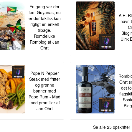
En gang var der
fem Guyanas, nu
A.H. Ri
er der faktisk kun
navn t
rigtigt en enkelt
Cr
tilbage.
Blogi
Romdeluxe
Ulrik 
Romblog af Jan
Ohrt
Pope N Pepper
Romblo
Steak med fritter
Ohrt s
og grønne
det f
bønner med
flagsk
Pope Rum - Mad
Sost
med promiller af
Blog
Jan Ohrt
Se alle 25 opskrifter