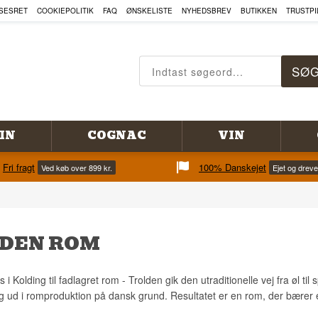
SESRET
COOKIEPOLITIK
FAQ
ØNSKELISTE
NYHEDSBREV
BUTIKKEN
TRUSTPI
IN
COGNAC
VIN
Fri fragt
100% Danskejet
Ved køb over 899 kr.
Ejet og drev
DEN ROM
 i Kolding til fadlagret rom - Trolden gik den utraditionelle vej fra øl 
g ud i romproduktion på dansk grund. Resultatet er en rom, der bærer e