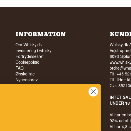
INFORMATION
KUND
Om Whisky.dk
Whisky.dk 
Investering i whisky
Vejstruprød
Fortrydelsesret
6093 Sjølu
Cookiepolitik
www.whisky
FAQ
ordre@whis
Ønskeliste
Tlf. +45 5
Nyhedsbrev
Tlf. tider: k
Butikken
Cvr: 35210
Trustpilot
FØLG MED HOS WHISKY.DK
Vilkår
INTET SA
UNDER 18
Du kan også blive medlem af vores kundeklub,
Vi har en 
hvor du optjener 5% på alle dine ordrer. Du kan
92% ud af
læse mere i din velkomstmail.
Vi har 4,8 