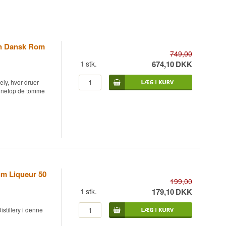
on Dansk Rom
749,00
1
stk.
674,10
DKK
ely, hvor druer
 er netop de tomme
 Rom eftermodnet
an har fyldt sin
dely-vingårdens
vorefter de fryses
um Liqueur 50
Efter to års lagring
199,00
lket tilfører en
1
stk.
179,10
DKK
 grundkarakter.
er traditionelt
stillery i denne