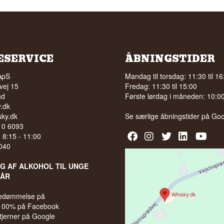
ESERVICE
ÅBNINGSTIDER
ApS
Mandag til torsdag: 11:30 til 16
vej 15
Fredag: 11:30 til 15:00
nd
Første lørdag i måneden: 10:00 
.dk
ky.dk
Se særlige åbningstider på
Goo
210 6093
l. 8:15 - 11:00
040
LG AF ALKOHOL TIL UNGE
 ÅR
bedømmelse på
 100% på Facebook
stjerner på Google