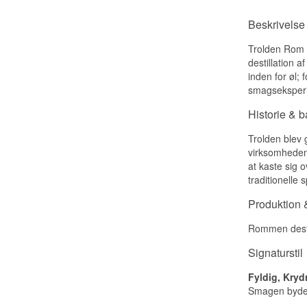
Beskrivelse
Trolden Rom k
destillation 
inden for øl;
smagseksperi
Historie & 
Trolden blev 
virksomheden 
at kaste sig 
traditionelle
Produktion &
Rommen destil
Signaturstil
Fyldig, Kryd
Smagen byder 