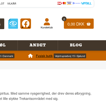
LOT
VILKÅR
0
0,00 DKK
Kundeklub
ØL
ANDET
BLOG
Fysisk butik
et i Danmark
Vejstruprødvej 15 i Sjølund
til spiritus. Med samme nysgerrighed, der drev deres ølbrygning,
t lille stykke Trekantsområdet med sig.