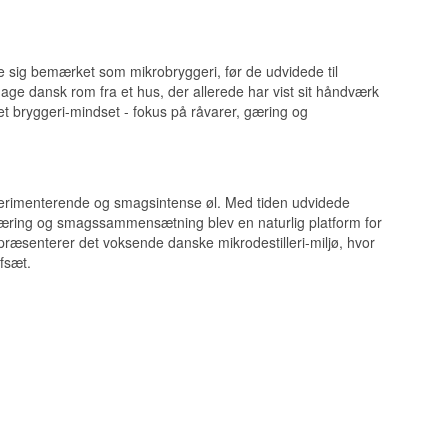
de sig bemærket som mikrobryggeri, før de udvidede til
mage dansk rom fra et hus, der allerede har vist sit håndværk
n et bryggeri-mindset - fokus på råvarer, gæring og
rne ned i fire uger,
en betydeligt mere
eksperimenterende og smagsintense øl. Med tiden udvidede
d gæring og smagssammensætning blev en naturlig platform for
præsenterer det voksende danske mikrodestilleri-miljø, hvor
fsæt.
samarbejde med
ets eget produkt