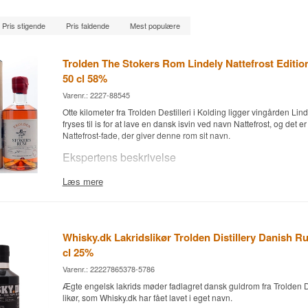
Pris stigende
Pris faldende
Mest populære
Trolden The Stokers Rom Lindely Nattefrost Editi
50 cl 58%
Varenr.: 2227-88545
Otte kilometer fra Trolden Destilleri i Kolding ligger vingården Lind
fryses til is for at lave en dansk isvin ved navn Nattefrost, og det
Nattefrost-fade, der giver denne rom sit navn.
Ekspertens beskrivelse
Trolden The Stokers Rom Lindely Nattefrost Edition er en Dansk
Læs mere
på isvinsfade, aftappet ved 58%.
Rommen kommer fra Trolden Destilleri & Bryghus i Kolding, hvor m
egen melasse-baserede rom på fad, der tidligere har rummet Lin
Nattefrost, en dansk isvin lavet af druer, der plukkes og presses, h
Whisky.dk Lakridslikør Trolden Distillery Danish R
ned i fire uger og langsomt tøs op igen for at koncentrere sødmen. 
cl 25%
på bourbon-fade fik rommen yderligere et år på disse isvinsfade, hvi
sødlig, frugtig dimension oven på den kraftfulde, melasseprægede
Varenr.: 22227865378-5786
Serien går under navnet The Stokers, en reference til fyrbøderne, d
Ægte engelsk lakrids møder fadlagret dansk guldrom fra Trolden Di
holder gang i destillationsprocessen.
likør, som Whisky.dk har fået lavet i eget navn.