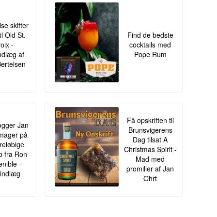
ise skifter
il Old St.
Find de bedste
oix -
cocktails med
ndlæg af
Pope Rum
Bertelsen
Få opskriften til
gger Jan
Brunsvigerens
mager på
Dag tilsat A
oreløbige
Christmas Spirit -
ib fra Ron
Mad med
enible -
promiller af Jan
indlæg
Ohrt