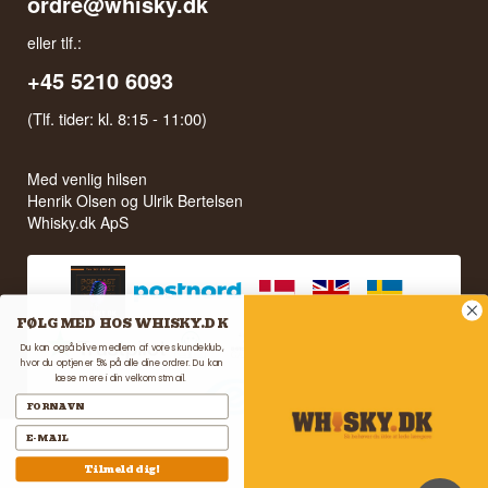
ordre@whisky.dk
eller tlf.:
+45 5210 6093
(Tlf. tider: kl. 8:15 - 11:00)
Med venlig hilsen
Henrik Olsen og Ulrik Bertelsen
Whisky.dk ApS
FØLG MED HOS WHISKY.DK
Du kan også blive medlem af vores kundeklub,
hvor du optjener 5% på alle dine ordrer. Du kan
læse mere i din velkomstmail.
Tilmeld dig!