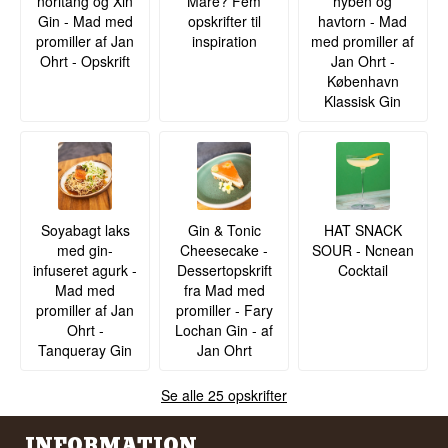
noritang og Xin
Mare? Fem
hyben og
Gin - Mad med
opskrifter til
havtorn - Mad
promiller af Jan
inspiration
med promiller af
Ohrt - Opskrift
Jan Ohrt -
København
Klassisk Gin
Soyabagt laks
Gin & Tonic
HAT SNACK
med gin-
Cheesecake -
SOUR - Ncnean
infuseret agurk -
Dessertopskrift
Cocktail
Mad med
fra Mad med
promiller af Jan
promiller - Fary
Ohrt -
Lochan Gin - af
Tanqueray Gin
Jan Ohrt
Se alle 25 opskrifter
INFORMATION