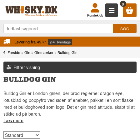
0
Kundeklub
 fra 49 kr.
Fri fragt
2-4 Hverdage
Ved 
Forside
»
Gin
»
Ginmærker
»
Bulldog Gin
Filtrer visning
BULLDOG GIN
Bulldog Gin er London-ginen, der brød reglerne: dragon eye,
lotusblad og poppyfrø ved siden af enebær, pakket i en sort flaske
med et bulldoghoved som logo. Det er gin med attitude, skabt til at
stikke ud på baren.
Læs mere