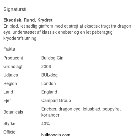
Signaturstil
Eksotisk, Rund, Krydret
En blød, let sødlig ginfrom med et strejf af eksotisk frugt fra dragon
eye, understøttet af klassisk enebær og en let peberagtig
krydderafslutning.
Fakta
Producent
Bulldog Gin
Grundlagt
2006
Udtales
BUL-dog
Region
London
Land
England
Ejer
Campari Group
Enebær, dragon eye, lotusblad, poppyfrø,
Botanicals
koriander
Styrke
40%
Officiel
bulldoggin.com