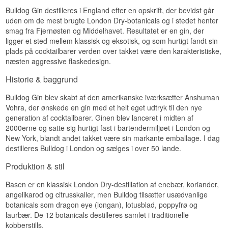
fremhæve de botaniske nuancer.
Bulldog Gin destilleres i England efter en opskrift, der bevidst går
uden om de mest brugte London Dry-botanicals og i stedet henter
smag fra Fjernøsten og Middelhavet. Resultatet er en gin, der
Produktinformation:
ligger et sted mellem klassisk og eksotisk, og som hurtigt fandt sin
plads på cocktailbarer verden over takket være den karakteristiske,
Destilleri:
Bulldog
næsten aggressive flaskedesign.
Type:
Premium London Dry Gin
Oprindelse:
England
Historie & baggrund
Botanicals:
Enebær, kinesiske
lotusblade, tyrkisk hvid birkes, fransk
Bulldog Gin blev skabt af den amerikanske iværksætter Anshuman
lavendel
Vohra, der ønskede en gin med et helt eget udtryk til den nye
Alkoholstyrke:
40 %
generation af cocktailbarer. Ginen blev lanceret i midten af
Indhold:
70 cl
2000erne og satte sig hurtigt fast i bartendermiljøet i London og
Anbefalet tonic:
Fever-Tree
New York, blandt andet takket være sin markante emballage. I dag
Anbefalet garnish:
Skive citron
destilleres Bulldog i London og sælges i over 50 lande.
Produktion & stil
Basen er en klassisk London Dry-destillation af enebær, koriander,
angelikarod og citrusskaller, men Bulldog tilsætter usædvanlige
botanicals som dragon eye (longan), lotusblad, poppyfrø og
laurbær. De 12 botanicals destilleres samlet i traditionelle
kobberstills.