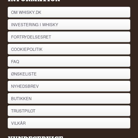
OM WHISKY.DK
INVESTERING I WHISKY
FORTRYDELSESRET
COOKIEPOLITIK
FAQ
ØNSKELISTE
NYHEDSBREV
BUTIKKEN
TRUSTPILOT
VILKÅR