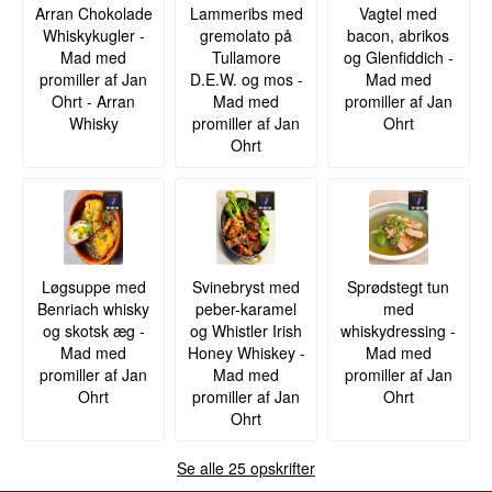
Arran Chokolade
Lammeribs med
Vagtel med
Whiskykugler -
gremolato på
bacon, abrikos
Mad med
Tullamore
og Glenfiddich -
promiller af Jan
D.E.W. og mos -
Mad med
Ohrt - Arran
Mad med
promiller af Jan
Whisky
promiller af Jan
Ohrt
Ohrt
Løgsuppe med
Svinebryst med
Sprødstegt tun
Benriach whisky
peber-karamel
med
og skotsk æg -
og Whistler Irish
whiskydressing -
Mad med
Honey Whiskey -
Mad med
promiller af Jan
Mad med
promiller af Jan
Ohrt
promiller af Jan
Ohrt
Ohrt
Se alle 25 opskrifter