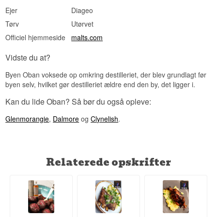
Ejer
Diageo
Tørv
Utørvet
Officiel hjemmeside
malts.com
Vidste du at?
Byen Oban voksede op omkring destilleriet, der blev grundlagt før
byen selv, hvilket gør destilleriet ældre end den by, det ligger i.
Kan du lide Oban? Så bør du også opleve:
Glenmorangie
,
Dalmore
og
Clynelish
.
Relaterede opskrifter