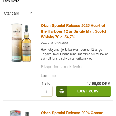
Læs mere
Oban Special Release 2025 Heart of
the Harbour 12 år Single Malt Scotch
Whisky 70 cl 54,7%
Varenr.: 055333-9910
Havnebyens hjerte banker i denne 12-årige
udgave, hvor Obans rene, maritime stil får lov at
stå helt for sig selv på amerikansk eg.
Ekspertens beskrivelse
Oban Special Release 2025 Heart of the Harbour
Læs mere
12 år Single Malt Scotch Whisky 70 cl 54,7% er
1
stk.
1.199,00
DKK
en Single Malt Scotch Whisky lagret på ex-
bourbonfade af amerikansk eg og aftappet ved
54,7 %.
Oban 12 Year Old Special Release 2025 er en
eksklusiv single malt fra det legendariske Oban
Distillery, tappet ved naturlig fadstyrke og en del
Oban Special Release 2024 Coastel
af Diageos eftertragtede Special Releases-serie.