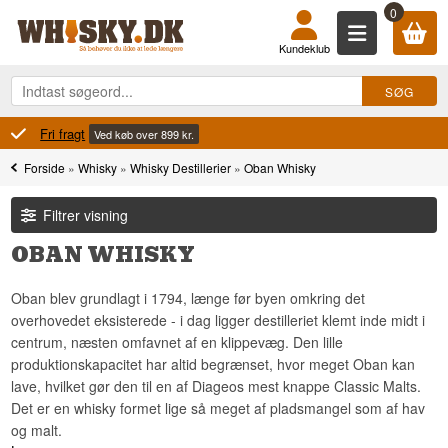
0
Kundeklub
100% Dansk
Ved køb over 899 kr.
Forside
»
Whisky
»
Whisky Destillerier
»
Oban Whisky
Filtrer visning
OBAN WHISKY
Oban blev grundlagt i 1794, længe før byen omkring det
overhovedet eksisterede - i dag ligger destilleriet klemt inde midt i
centrum, næsten omfavnet af en klippevæg. Den lille
produktionskapacitet har altid begrænset, hvor meget Oban kan
lave, hvilket gør den til en af Diageos mest knappe Classic Malts.
Det er en whisky formet lige så meget af pladsmangel som af hav
og malt.