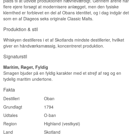
plads til at udvide produktionen nævneværdigt. Gennem årene har
Se hele vores udvalg af
Oban
ABV: 43 %
flere ejere forsøgt at modernisere anlægget, men den fysiske
Størrelse: 70 CL
Lyt til vores podcast:
klemthed er forblevet en del af Obans identitet, og i dag indgår det
Fadtype: Små ex-bourbonfade (Little Bay-fade)
Edition: Little Bay
som en af Diageos seks originale Classic Malts.
EAN nr.: 5000281039336
Produktion & stil
Smagsprofil
Whiskyen destilleres i et af Skotlands mindste destillerier, hvilket
Frisk · Blød · Vaniljesød · Blomstret
giver en håndværksmæssig, koncentreret produktion.
Vidste du at?
Signaturstil
Obans stillhus har kun to par stills, hvilket gør det
til et af de mindste destillerier i Diageos portefølje
Maritim, Røget, Fyldig
målt på produktionskapacitet.
Smagen bjuder på en fyldig karakter med et strejf af røg og en
tydelig maritim undertone.
Se hele vores udvalg af
Oban
Lyt til vores podcast:
Fakta
Destilleri
Oban
Grundlagt
1794
Udtales
O-ban
Region
Highland (vestkyst)
Land
Skotland