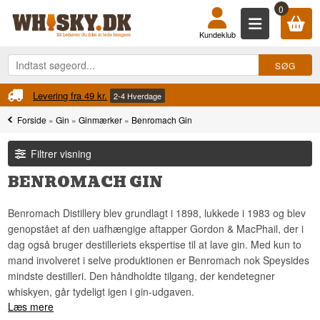
0
Kundeklub
Levering fra 49 kr.
2-4 Hverdage
Forside
»
Gin
»
Ginmærker
»
Benromach Gin
Filtrer visning
BENROMACH GIN
Benromach Distillery blev grundlagt i 1898, lukkede i 1983 og blev
genopstået af den uafhængige aftapper Gordon & MacPhail, der i
dag også bruger destilleriets ekspertise til at lave gin. Med kun to
mand involveret i selve produktionen er Benromach nok Speysides
mindste destilleri. Den håndholdte tilgang, der kendetegner
whiskyen, går tydeligt igen i gin-udgaven.
Læs mere