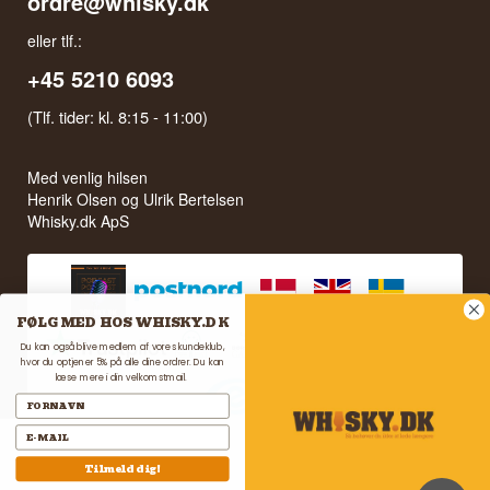
ordre@whisky.dk
eller tlf.:
+45 5210 6093
(Tlf. tider: kl. 8:15 - 11:00)
Med venlig hilsen
Henrik Olsen og Ulrik Bertelsen
Whisky.dk ApS
FØLG MED HOS WHISKY.DK
Du kan også blive medlem af vores kundeklub,
hvor du optjener 5% på alle dine ordrer. Du kan
læse mere i din velkomstmail.
Tilmeld dig!