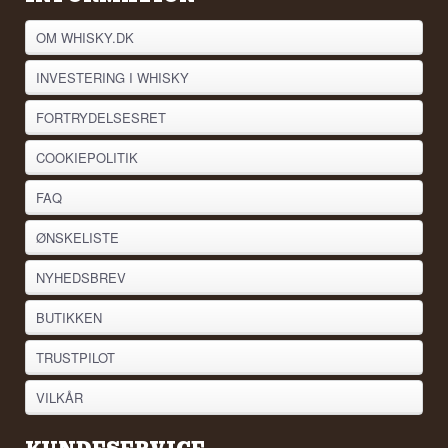
OM WHISKY.DK
INVESTERING I WHISKY
FORTRYDELSESRET
COOKIEPOLITIK
FAQ
ØNSKELISTE
NYHEDSBREV
BUTIKKEN
TRUSTPILOT
VILKÅR