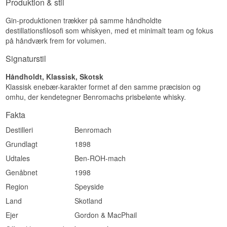
Produktion & stil
Gin-produktionen trækker på samme håndholdte
destillationsfilosofi som whiskyen, med et minimalt team og fokus
på håndværk frem for volumen.
Signaturstil
Håndholdt, Klassisk, Skotsk
Klassisk enebær-karakter formet af den samme præcision og
omhu, der kendetegner Benromachs prisbelønte whisky.
Fakta
Destilleri
Benromach
Grundlagt
1898
Udtales
Ben-ROH-mach
Genåbnet
1998
Region
Speyside
Land
Skotland
Ejer
Gordon & MacPhail