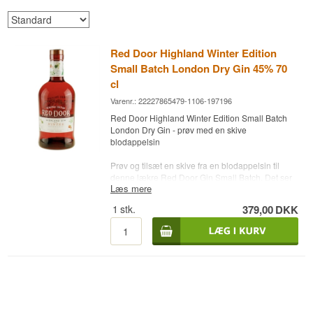
Red Door Highland Winter Edition
Small Batch London Dry Gin 45% 70
cl
Varenr.: 22227865479-1106-197196
Red Door Highland Winter Edition Small Batch
London Dry Gin - prøv med en skive
blodappelsin
Prøv og tilsæt en skive fra en blodappelsin til
denne lækre Red Door Gin Small Batch. Det ser
Læs mere
både festlig ud og giver smag til drinken. Red
Door Highland Winter Edition Small Batch
1
stk.
379,00
DKK
London Dry Gin er en Limited Edition gin, som er
skabt på baggrund af udvalgte og unikke vinter
botanicals.
Farve: Klar farve
Næse: Dejlige varme noter af appelsin og
allehånde, som er ledsaget af friske toner af
enebær og humle
Smagsnoter: Smagen byder på lune, fyldige og