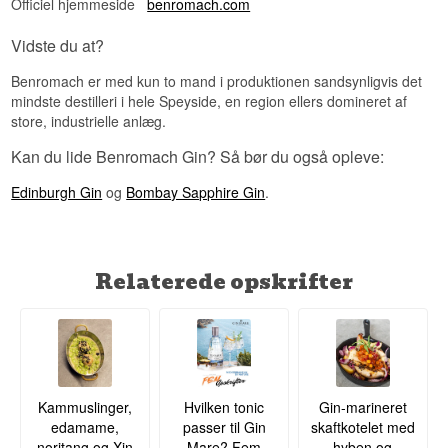
Officiel hjemmeside
benromach.com
Vidste du at?
Benromach er med kun to mand i produktionen sandsynligvis det
mindste destilleri i hele Speyside, en region ellers domineret af
store, industrielle anlæg.
Kan du lide Benromach Gin? Så bør du også opleve:
Edinburgh Gin
og
Bombay Sapphire Gin
.
Relaterede opskrifter
Kammuslinger,
Hvilken tonic
Gin-marineret
edamame,
passer til Gin
skaftkotelet med
noritang og Xin
Mare? Fem
hyben og