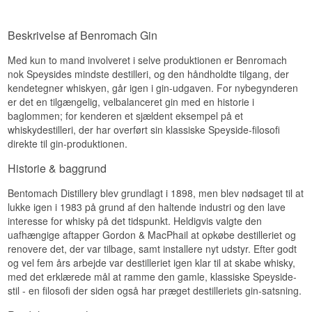
krydret noter, som afsluttes med en mild smag af
allehånde, citrus og ingefær kombineret med
tørret frugt.
Beskrivelse af Benromach Gin
• Destilleri: Benromach
Med kun to mand involveret i selve produktionen er Benromach
• Navn: Red Door Highland Gin Winter Edition
nok Speysides mindste destilleri, og den håndholdte tilgang, der
• Botanicals: Enebær, havtorn, rosiner, allehånde,
kendetegner whiskyen, går igen i gin-udgaven. For nybegynderen
humleblomst m.m.
er det en tilgængelig, velbalanceret gin med en historie i
• Land: Danmark
• Type: London dry gin
baglommen; for kenderen et sjældent eksempel på et
• Alc. styrke: 45%
whiskydestilleri, der har overført sin klassiske Speyside-filosofi
• Antal flasker: 6.000 stk.
direkte til gin-produktionen.
• 70 cl.
• Anbefalet tonic vand: Indian Tonic
Historie & baggrund
• Anbefalet garnish: En skive blodappelsin
Bentomach Distillery blev grundlagt i 1898, men blev nødsaget til at
lukke igen i 1983 på grund af den haltende industri og den lave
interesse for whisky på det tidspunkt. Heldigvis valgte den
uafhængige aftapper Gordon & MacPhail at opkøbe destilleriet og
renovere det, der var tilbage, samt installere nyt udstyr. Efter godt
og vel fem års arbejde var destilleriet igen klar til at skabe whisky,
med det erklærede mål at ramme den gamle, klassiske Speyside-
stil - en filosofi der siden også har præget destilleriets gin-satsning.