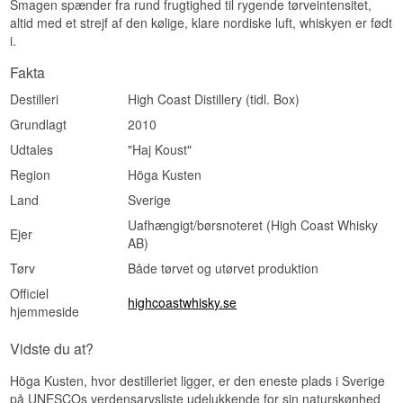
Smagen spænder fra rund frugtighed til rygende tørveintensitet,
Se hele vores udvalg af
High Coast Distillery
altid med et strejf af den kølige, klare nordiske luft, whiskyen er født
i.
Fakta
Destilleri
High Coast Distillery (tidl. Box)
Grundlagt
2010
Udtales
"Haj Koust"
Region
Höga Kusten
Land
Sverige
Uafhængigt/børsnoteret (High Coast Whisky
Ejer
AB)
Tørv
Både tørvet og utørvet produktion
Officiel
highcoastwhisky.se
hjemmeside
Vidste du at?
Höga Kusten, hvor destilleriet ligger, er den eneste plads i Sverige
på UNESCOs verdensarvsliste udelukkende for sin naturskønhed