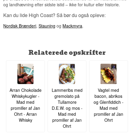
og landhævning efter sidste istid – ikke for kultur eller historie.
Kan du lide High Coast? Så bør du også opleve:
Nordisk Brænderi
,
Stauning
og
Mackmyra
.
Relaterede opskrifter
Arran Chokolade
Lammeribs med
Vagtel med
Whiskykugler -
gremolato på
bacon, abrikos
Mad med
Tullamore
og Glenfiddich -
promiller af Jan
D.E.W. og mos -
Mad med
Ohrt - Arran
Mad med
promiller af Jan
Whisky
promiller af Jan
Ohrt
Ohrt