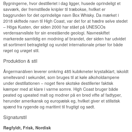
Specifikationer
Egetræspræget · Krydret · Tørt · Fyldigt · Let bittert
Bygningerne, hvor destilleriet i dag ligger, husede oprindeligt et
savværk, der fremstillede knipler til træbokse, hvilket er
Vidste du at?
Navn: Box Destilleri The 2nd Step Collection 01
baggrunden for det oprindelige navn Box Whisky. Da mærket i
Svensk Single Malt Whisky
Quercus Robur er det latinske navn for
Destilleri:
High Coast Distillery
2018 skiftede navn til High Coast, var det for at hædre selve stedet
europæisk stilkeg, den samme træsort der
Region/Land: Ångermanland, Sverige
– Höga Kusten, der siden 2000 har stået på UNESCOs
traditionelt bruges til fransk cognac- og vinfade.
Type: Single Malt Svensk Whisky
verdensarvsliste for sin enestående geologi. Navneskiftet
High Coast har brugt netop denne egeart til at
ABV: 51,1%
markerede samtidig en modning af brandet, der siden har udvidet
give whiskyen en anden karakter end de
Størrelse: 70 CL
sit sortiment betragteligt og vundet internationale priser for både
amerikanske bourbonfade, den ellers er kendt
Fadtype: First-fill bourbon- og sherryfade
røget og urøget stil.
for.
Aftappet: 2016
Edition: The 2nd Step Collection 01
Se hele vores udvalg af
High Coast Distillery
Produktion & stil
EAN nr.: 7350076380159
Smagsprofil
Ångermanälven leverer omkring 485 kubikmeter krystalklart, iskoldt
smeltevand i sekundet, som bruges til at køle alkoholdampene
Frugtigt · Krydret · Fyldigt · Nøddeagtigt ·
under destillationen – noget flere skotske destillerier faktisk
Egetræspræget
kæmper med at klare i varme somre. High Coast bruger både
Vidste du at?
peated og upeated malt og modner på en bred vifte af fadtyper,
herunder amerikansk og europæisk eg, hvilket giver et stilistisk
The 2nd Step Collection markerer en milepæl for
spænd fra rygende og maritimt til frugtigt og sødt.
destilleriet, dengang stadig kendt som Box, hvor
det for alvor begyndte at eksperimentere med
Signaturstil
kombinationer af fadtyper for at vise, hvad svensk
whisky kan matche fra de klassiske skotske
Røgfyldt, Frisk, Nordisk
forbilleder.