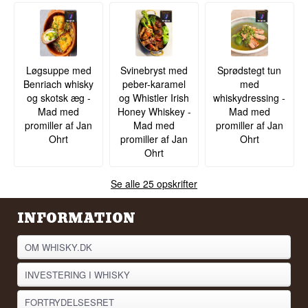
Løgsuppe med
Svinebryst med
Sprødstegt tun
Benriach whisky
peber-karamel
med
og skotsk æg -
og Whistler Irish
whiskydressing -
Mad med
Honey Whiskey -
Mad med
promiller af Jan
Mad med
promiller af Jan
Ohrt
promiller af Jan
Ohrt
Ohrt
Se alle 25 opskrifter
INFORMATION
OM WHISKY.DK
INVESTERING I WHISKY
FORTRYDELSESRET