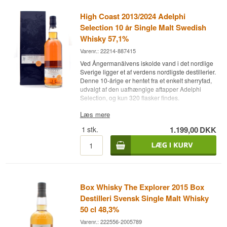
High Coast 2013/2024 Adelphi
Selection 10 år Single Malt Swedish
Whisky 57,1%
Varenr.: 22214-887415
Ved Ångermanälvens iskolde vand i det nordlige
Sverige ligger et af verdens nordligste destillerier.
Denne 10-årige er hentet fra et enkelt sherryfad,
udvalgt af den uafhængige aftapper Adelphi
Selection, og kun 320 flasker findes.
Ekspertens beskrivelse
Læs mere
1
stk.
1.199,00
DKK
High Coast 2013/2024 Adelphi Selection er en
Single Malt Svensk Whisky lagret på et
førstegangsfyldt Oloroso-sherryfad og aftappet
ved 57,1 %.
High Coast Distillery, tidligere kendt som Box,
ligger ved Ångermanälven i det nordlige Sverige,
Box Whisky The Explorer 2015 Box
hvor store temperaturudsving giver en hurtig og
intens modning. Destilleriet bruger både svensk
Destilleri Svensk Single Malt Whisky
pilsnermalt og røgmalt importeret fra Skotland,
50 cl 48,3%
hvilket giver en balance mellem nordisk finesse
Varenr.: 222556-2005789
og klassisk whiskykarakter.