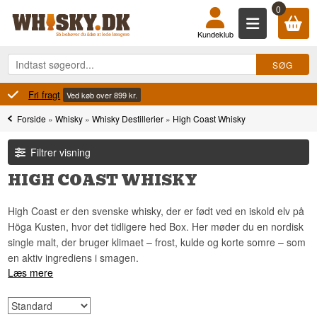
0
Kundeklub
100% Danskejet
Ejet og drevet i Danmark
Forside
»
Whisky
»
Whisky Destillerier
»
High Coast Whisky
Filtrer visning
HIGH COAST WHISKY
High Coast er den svenske whisky, der er født ved en iskold elv på
Höga Kusten, hvor det tidligere hed Box. Her møder du en nordisk
single malt, der bruger klimaet – frost, kulde og korte somre – som
en aktiv ingrediens i smagen.
Læs mere