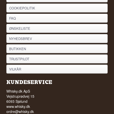
COOKIEPOLITIK
FAQ
ØNSKELISTE
NYHEDSBREV
BUTIKKEN
TRUSTPILOT
VILKÅR
KUNDESERVICE
Whisky.dk ApS
Vejstruprødvej 15
6093 Sjølund
www.whisky.dk
ordre@whisky.dk