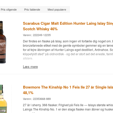
Pris stigende
Pris faldende
Mest populære
Scarabus Cigar Malt Edition Hunter Laing Islay Sin
Scotch Whisky 46%
Varenr.: 222249-12235
Der findes en flaske på Islay, som ingen vil fortælle dig noget om.
bronzefarvede etiket med de gemte symboler gemmer sig en tørve
for at fejre åbningen af Hunter Laings eget destilleri, Ardnahoe. S
klippefyldt sted" på oldnordisk - og det er stort set det eneste, fami
afsløre.
Ekspertens beskrivelse
Læs mere
Scarabus Cigar Malt er en tørveröget Islay Single Malt Scotch Whi
på Oloroso-sherryfade, Pedro Ximénez-sherryfade og Ruby Portfa
ved 46%.
Bowmore The Kinship No 1 Feis Ile 27 år Single Isl
Scarabus Cigar Malt er den nyeste tilføjelse til Hunter Laings Sca
48,1%
skiller sig ud fra de øvrige udgaver ved sin fadsammensætning.
holder sig til klassisk lagring, får Cigar Malt lov at modnes parallelt 
Varenr.: 22353668-889
fadtyper på samme tid - Oloroso, Pedro Ximénez og Ruby Port - s
27 år i sherry. 366 flasker. Frigivet på Feis Ile — Islays største whi
lægger deres eget lag oven på den karakteristiske Islay-tørv. Destil
Laings The Kinship No. 1 er den slags flaske man åbner og huske
navngivet, sådan som det er tradition for hele Scarabus-kollektio