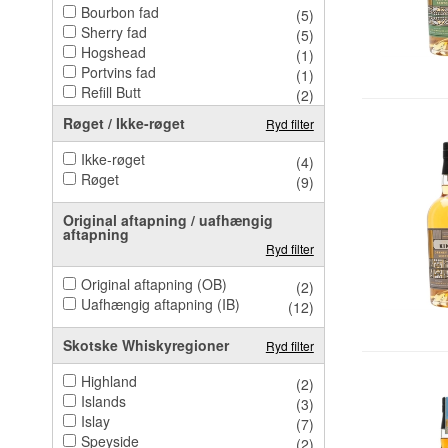
Bourbon fad
(5)
Sherry fad
(5)
Hogshead
(1)
Portvins fad
(1)
Refill Butt
(2)
Røget / Ikke-røget
Ryd filter
Ikke-røget
(4)
Røget
(9)
Original aftapning / uafhængig
aftapning
Ryd filter
Original aftapning (OB)
(2)
Uafhængig aftapning (IB)
(12)
Skotske Whiskyregioner
Ryd filter
Highland
(2)
Islands
(3)
Islay
(7)
Speyside
(2)