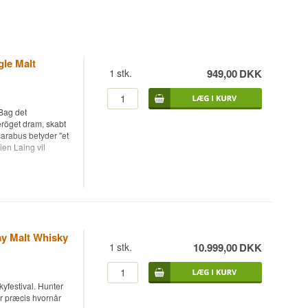
gle Malt
1
stk.
949,00
DKK
 Bag det
röget dram, skabt
carabus betyder "et
lien Laing vil
sky, fuldt modnet
de og aftappet
ay Malt Whisky
rabus-serie, og den
1
stk.
10.999,00
DKK
 Hvor grundudgaven
i tre forskellige
om hver især
skyfestival. Hunter
leriet bag er ikke
r præcis hvornår
nen, men tørvens