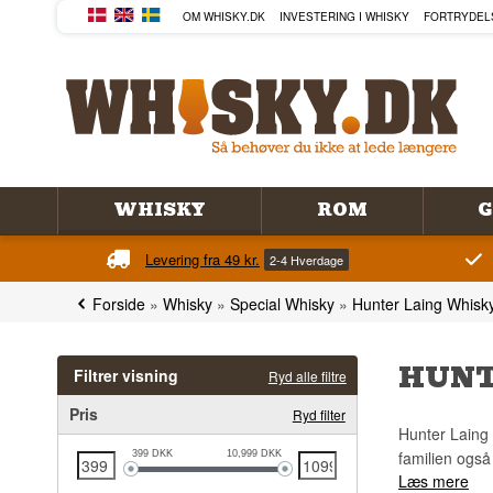
OM WHISKY.DK
INVESTERING I WHISKY
FORTRYDEL
WHISKY
ROM
G
Levering fra 49 kr.
2-4 Hverdage
Forside
»
Whisky
»
Special Whisky
»
Hunter Laing Whisk
HUNT
Filtrer visning
Ryd alle filtre
Pris
Ryd filter
Hunter Laing 
familien også 
399
DKK
10,999
DKK
Læs mere