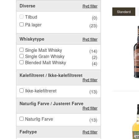
Diverse
Ryd filter
Standard
Tilbud
(0)
På lager
(23)
Whiskytype
Ryd filter
Single Malt Whisky
(14)
Single Grain Whisky
(2)
Blended Malt Whisky
(4)
Kølefiltreret / Ikke-kølefiltreret
Ryd filter
Ikke-kølefiltreret
(13)
Naturlig Farve / Justeret Farve
Ryd filter
Naturlig Farve
(13)
Fadtype
Ryd filter