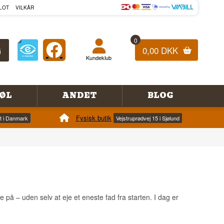
LOT
VILKÅR
0
0,00 DKK
Kundeklub
ØL
ANDET
BLOG
Fysisk butik
et i Danmark
Vejstruprødvej 15 i Sjølund
 på – uden selv at eje et eneste fad fra starten. I dag er