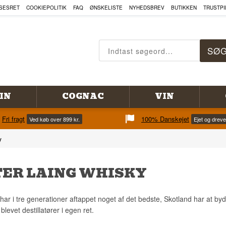
SESRET
COOKIEPOLITIK
FAQ
ØNSKELISTE
NYHEDSBREV
BUTIKKEN
TRUSTPI
IN
COGNAC
VIN
Fri fragt
100% Danskejet
Ved køb over 899 kr.
Ejet og drev
y
ER LAING WHISKY
har i tre generationer aftappet noget af det bedste, Skotland har at byde
blevet destillatører i egen ret.