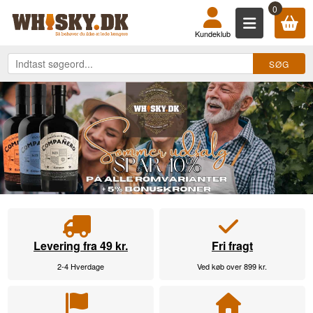
KØB DIN WHISKY, ROM, GIN, COGN
0
Kundeklub
Levering fra 49 kr.
Fri fragt
2-4 Hverdage
Ved køb over 899 kr.