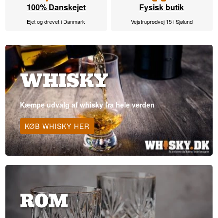
100% Danskejet
Fysisk butik
Ejet og drevet i Danmark
Vejstruprødvej 15 i Sjølund
WHISKY
Kæmpe udvalg af whisky fra hele verden
KØB WHISKY HER
ROM