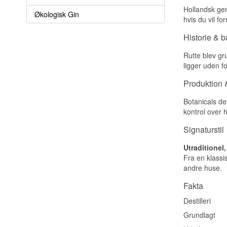
Hollandsk gene
Økologisk Gin
hvis du vil fo
Historie & 
Rutte blev gr
ligger uden f
Produktion &
Botanicals des
kontrol over
Signaturstil
Utraditione
Fra en klassi
andre huse.
Fakta
Destilleri
Grundlagt