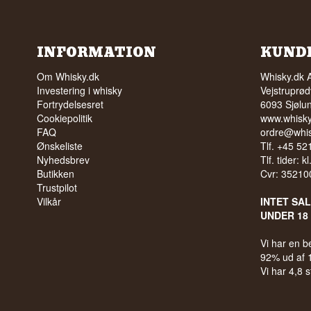
INFORMATION
KUND
Om Whisky.dk
Whisky.dk 
Investering i whisky
Vejstruprød
Fortrydelsesret
6093 Sjølu
Cookiepolitik
www.whisky
FAQ
ordre@whis
Ønskeliste
Tlf. +45 5
Nyhedsbrev
Tlf. tider: k
Butikken
Cvr: 35210
Trustpilot
Vilkår
INTET SA
UNDER 18
Vi har en 
92% ud af
Vi har 4,8 