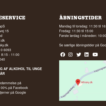
ESERVICE
ÅBNINGSTIDER
ApS
Mandag til torsdag: 11:30 til 16
vej 15
Fredag: 11:30 til 15:00
nd
Første lørdag i måneden: 10:00 
.dk
ky.dk
Se særlige åbningstider på
Goo
210 6093
l. 8:15 - 11:00
040
LG AF ALKOHOL TIL UNGE
 ÅR
bedømmelse på
 100% på Facebook
stjerner på Google