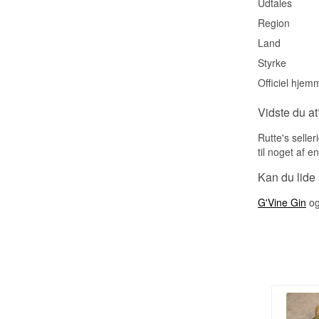
Udtales
Region
Land
Styrke
Officiel hjem
Vidste du at
Rutte's selle
til noget af e
Kan du lide
G'Vine Gin
o