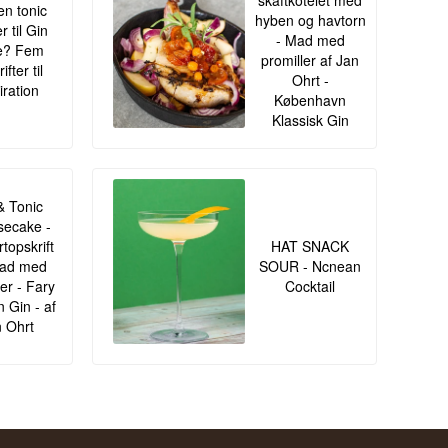
skaftkotelet med
en tonic
hyben og havtorn
r til Gin
- Mad med
e? Fem
promiller af Jan
ifter til
Ohrt -
iration
København
Klassisk Gin
& Tonic
ecake -
topskrift
HAT SNACK
Mad med
SOUR - Ncnean
ler - Fary
Cocktail
 Gin - af
 Ohrt