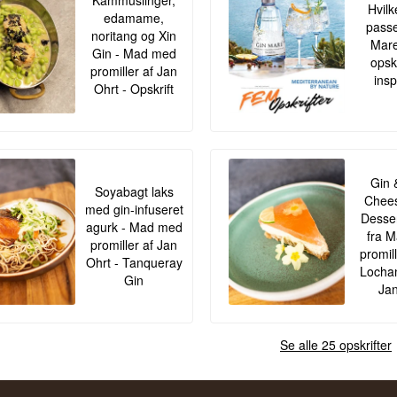
Kammuslinger,
Hvilk
edamame,
passe
noritang og Xin
Mar
Gin - Mad med
opskr
promiller af Jan
insp
Ohrt - Opskrift
Gin 
Soyabagt laks
Chees
med gin-infuseret
Desser
agurk - Mad med
fra 
promiller af Jan
promil
Ohrt - Tanqueray
Lochan
Gin
Jan
Se alle 25 opskrifter