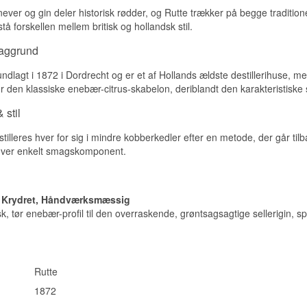
ver og gin deler historisk rødder, og Rutte trækker på begge traditioner i
rstå forskellen mellem britisk og hollandsk stil.
baggrund
undlagt i 1872 i Dordrecht og er et af Hollands ældste destillerihuse, m
or den klassiske enebær-citrus-skabelon, deriblandt den karakteristiske s
 stil
tilleres hver for sig i mindre kobberkedler efter en metode, der går tilba
 hver enkelt smagskomponent.
l, Krydret, Håndværksmæssig
sk, tør enebær-profil til den overraskende, grøntsagsagtige sellerigin,
Rutte
1872