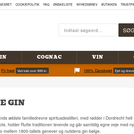
SESRET
COOKIEPOLITIK
FAQ
ØNSKELISTE
NYHEDSBREV
BUTIKKEN
TRUSTPI
IN
COGNAC
VIN
Fri fragt
100% Danskejet
Ved køb over 899 kr.
Ejet og drev
E GIN
ands ældste familiedrevne spiritusdestilleri, med rødder i Dordrecht hel
note, holder Rutte traditionen levende og går samtidig egne veje med ny
o mellem 1800-tallets genever og nutidens gin-bølge.