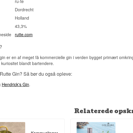
ru-te
Dordrecht
Holland
43,3%
meside
rutte.com
?
rigin er en af meget få kommercielle gin i verden bygget primært omkring 
n kuriositet blandt bartendere.
 Rutte Gin? Så bør du også opleve:
g
Hendrick's Gin
.
Relaterede opskr