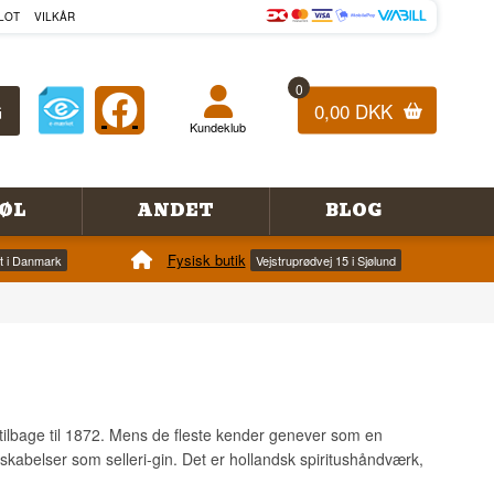
LOT
VILKÅR
0
0,00 DKK
Kundeklub
ØL
ANDET
BLOG
Fysisk butik
et i Danmark
Vejstruprødvej 15 i Sjølund
t tilbage til 1872. Mens de fleste kender genever som en
skabelser som selleri-gin. Det er hollandsk spiritushåndværk,