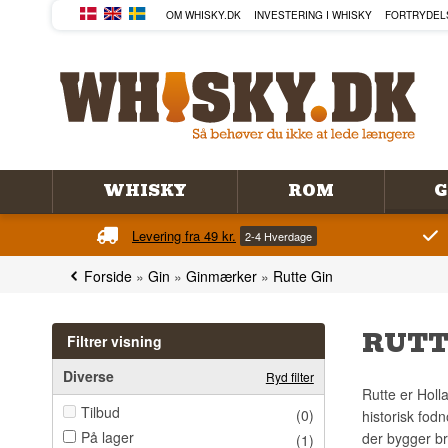
OM WHISKY.DK
INVESTERING I WHISKY
FORTRYDEL
WHISKY
ROM
G
Levering fra 49 kr.
2-4 Hverdage
Forside
»
Gin
»
Ginmærker
»
Rutte Gin
RUTT
Filtrer visning
Diverse
Ryd filter
Rutte er Holl
Tilbud
(0)
historisk fod
På lager
der bygger br
(1)