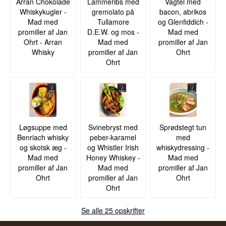
Arran Chokolade
Lammeribs med
Vagtel med
Whiskykugler -
gremolato på
bacon, abrikos
Mad med
Tullamore
og Glenfiddich -
promiller af Jan
D.E.W. og mos -
Mad med
Ohrt - Arran
Mad med
promiller af Jan
Whisky
promiller af Jan
Ohrt
Ohrt
Løgsuppe med
Svinebryst med
Sprødstegt tun
Benriach whisky
peber-karamel
med
og skotsk æg -
og Whistler Irish
whiskydressing -
Mad med
Honey Whiskey -
Mad med
promiller af Jan
Mad med
promiller af Jan
Ohrt
promiller af Jan
Ohrt
Ohrt
Se alle 25 opskrifter