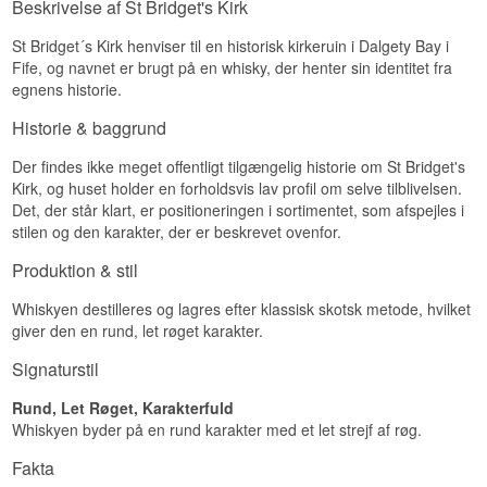
Beskrivelse af St Bridget's Kirk
Bergamotappelsin og kandiseret ingefær møder
en let røget baggrund fra Islay-komponenten.
St Bridget´s Kirk henviser til en historisk kirkeruin i Dalgety Bay i
Fife, og navnet er brugt på en whisky, der henter sin identitet fra
Smag
egnens historie.
Honning og vanilje i front, understøttet af en
Historie & baggrund
fyldig, flerlaget maltkarakter.
Der findes ikke meget offentligt tilgængelig historie om St Bridget's
Eftersmag
Kirk, og huset holder en forholdsvis lav profil om selve tilblivelsen.
Middellang og varm med vedvarende krydderi og
Det, der står klart, er positioneringen i sortimentet, som afspejles i
en let røget afslutning.
stilen og den karakter, der er beskrevet ovenfor.
Specifikationer
Produktion & stil
Navn: St. Bridget's Kirk Cask no. 2
Whiskyen destilleres og lagres efter klassisk skotsk metode, hvilket
Aftapper: St. Bridget's Kirk
Region/Land: Highland, Speyside og Islay,
giver den en rund, let røget karakter.
Skotland
Type: Blended Malt Scotch Whisky
Signaturstil
Alder: 20 år
ABV: 45,1 %
Rund, Let Røget, Karakterfuld
Størrelse: 70 CL
Whiskyen byder på en rund karakter med et let strejf af røg.
Fadtype: Cask no. 2
Aftappet: 21/03/2022
Fakta
Antal flasker: 281 flasker