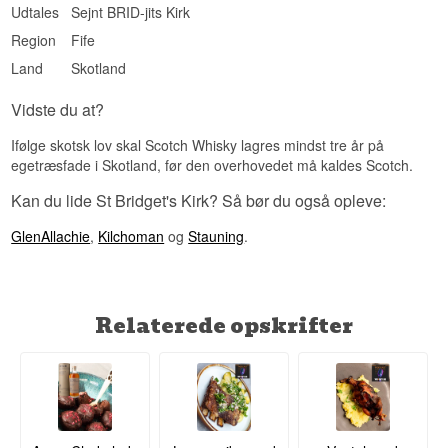
Ikke koldfiltreret: Ja
Udtales
Sejnt BRID-jits Kirk
Naturlig farve: Ja
Region
Fife
Edition: Limited Edition
Land
Skotland
Smagsprofil
Kompleks · Krydret · Let røget · Sjælden
Vidste du at?
Investeringspotentiale
Ifølge skotsk lov skal Scotch Whisky lagres mindst tre år på
egetræsfade i Skotland, før den overhovedet må kaldes Scotch.
Mellem. Med kun 281 flasker og en 20-årig alder
fra tre forskellige whiskyregioner er den
Kan du lide St Bridget's Kirk? Så bør du også opleve:
interessant for samlere af sjældne blended malts.
Vidste du at?
GlenAllachie
,
Kilchoman
og
Stauning
.
Navnet St. Bridget's Kirk henviser til en historisk
kirke i Skotland, hvilket giver whiskyen en
fortælling forankret i skotsk lokalhistorie snarere
end et enkelt destilleri.
Relaterede opskrifter
Se hele vores udvalg af
St. Bridget's Kirk