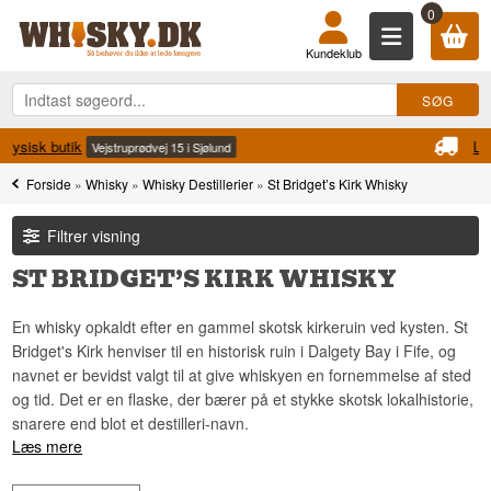
0
Kundeklub
Levering fra 49 kr.
2-4 Hverdage
Forside
»
Whisky
»
Whisky Destillerier
»
St Bridget’s Kirk Whisky
Filtrer visning
ST BRIDGET’S KIRK WHISKY
En whisky opkaldt efter en gammel skotsk kirkeruin ved kysten. St
Bridget's Kirk henviser til en historisk ruin i Dalgety Bay i Fife, og
navnet er bevidst valgt til at give whiskyen en fornemmelse af sted
og tid. Det er en flaske, der bærer på et stykke skotsk lokalhistorie,
snarere end blot et destilleri-navn.
Læs mere