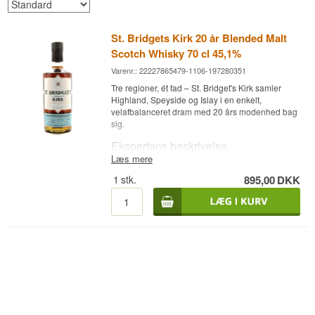
St. Bridgets Kirk 20 år Blended Malt
Scotch Whisky 70 cl 45,1%
Varenr.: 22227865479-1106-197280351
Tre regioner, ét fad – St. Bridget's Kirk samler
Highland, Speyside og Islay i en enkelt,
velafbalanceret dram med 20 års modenhed bag
sig.
Ekspertens beskrivelse
Læs mere
St. Bridget's Kirk Cask no. 2 er en Blended Malt
1
stk.
895,00
DKK
Scotch Whisky, aftappet den 21. marts 2022 efter
20 års lagring ved 45,1 % fra cask no. 2.
Whiskyen er sammensat af single malts fra
Highland, Speyside og Islay, hvilket giver en
kompleks profil, der trækker på det bedste fra
flere skotske whiskyregioner. Kun 281 flasker er
tappet.
Smagsnoter
Næse