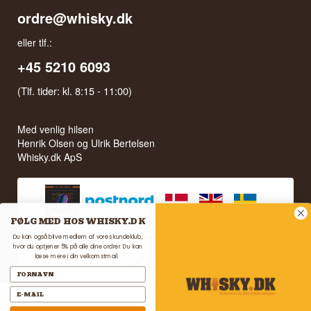
ordre@whisky.dk
eller tlf.:
+45 5210 6093
(Tlf. tider: kl. 8:15 - 11:00)
Med venlig hilsen
Henrik Olsen og Ulrik Bertelsen
Whisky.dk ApS
FØLG MED HOS WHISKY.DK
Du kan også blive medlem af vores kundeklub,
hvor du optjener 5% på alle dine ordrer. Du kan
læse mere i din velkomstmail.