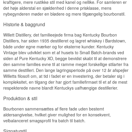
kraftigere, mere rustikke stil med kanel og nellike. For samleren er
Eftersmag
det høje alderstal en sjældenhed i denne prisklasse, mens
nybegynderen møder en blødere og mere tilgængelig bourbonstil.
Eftersmagen er medium lang, blød og rund.
Historie & baggrund
Specifikationer
Willett Distillery, det familieejede firma bag Kentucky Bourbon
Navn: Willett Kentucky Vintage Kentucky Straight
Bourbon Whiskey
Distillers, har siden 1935 destilleret og lagret whiskey i Bardstown,
Destilleri:
Willett Distillery
både under egne mærker og for eksterne kunder. Kentucky
Region/Land: Bardstown, Kentucky, USA
Vintage blev udviklet som et af husets to Small Batch-brands ved
Type: Kentucky Straight Bourbon Whiskey
siden af Pure Kentucky XO, begge bevidst skabt til at demonstrere
ABV: 45 %
den samme families evne til at ramme meget forskellige stilarter fra
Størrelse: 70 CL
samme destilleri. Den lange lagringsperiode på over 12 år afspejler
Smagsprofil
Willetts filosofi om, at tid i fadet er en investering, der betaler sig i
kompleksitet, en tilgang der har gjort familiefirmaet til et af de mest
Blød · Sødmefyldt · Rund · Karamelagtig
respekterede navne blandt Kentuckys uafhængige destillerier.
Se hele vores udvalg af
Willett
Produktion & stil
Bourbonen sammensættes af flere fade uden bestemt
aldersangivelse, hvilket giver mulighed for en konsekvent,
velbalanceret smagsprofil fra batch til batch.
Signaturstil