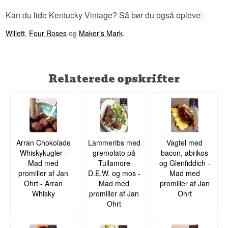
Kan du lide Kentucky Vintage? Så bør du også opleve:
Willett
,
Four Roses
og
Maker's Mark
.
Relaterede opskrifter
Arran Chokolade
Lammeribs med
Vagtel med
Whiskykugler -
gremolato på
bacon, abrikos
Mad med
Tullamore
og Glenfiddich -
promiller af Jan
D.E.W. og mos -
Mad med
Ohrt - Arran
Mad med
promiller af Jan
Whisky
promiller af Jan
Ohrt
Ohrt