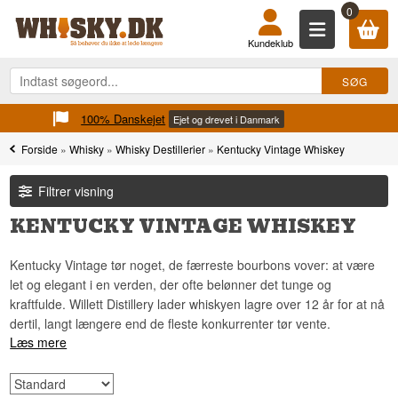
0
Kundeklub
100% Danskejet
Ejet og drevet i Danmark
Forside
»
Whisky
»
Whisky Destillerier
»
Kentucky Vintage Whiskey
Filtrer visning
KENTUCKY VINTAGE WHISKEY
Kentucky Vintage tør noget, de færreste bourbons vover: at være
let og elegant i en verden, der ofte belønner det tunge og
kraftfulde. Willett Distillery lader whiskyen lagre over 12 år for at nå
dertil, langt længere end de fleste konkurrenter tør vente.
Læs mere