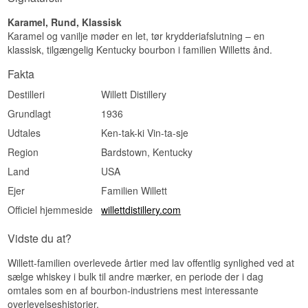
Karamel, Rund, Klassisk
Karamel og vanilje møder en let, tør krydderiafslutning – en
klassisk, tilgængelig Kentucky bourbon i familien Willetts ånd.
Fakta
Destilleri
Willett Distillery
Grundlagt
1936
Udtales
Ken-tak-ki Vin-ta-sje
Region
Bardstown, Kentucky
Land
USA
Ejer
Familien Willett
Officiel hjemmeside
willettdistillery.com
Vidste du at?
Willett-familien overlevede årtier med lav offentlig synlighed ved at
sælge whiskey i bulk til andre mærker, en periode der i dag
omtales som en af bourbon-industriens mest interessante
overlevelseshistorier.