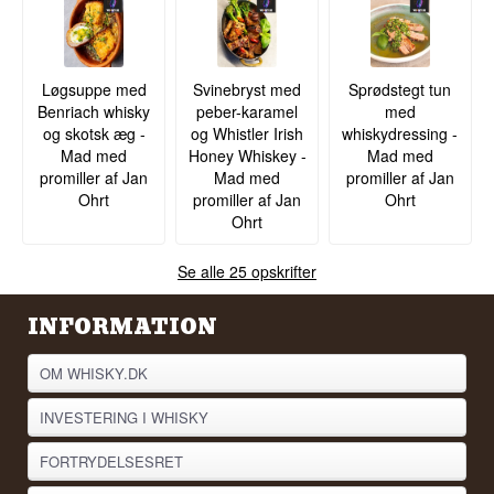
Løgsuppe med
Svinebryst med
Sprødstegt tun
Benriach whisky
peber-karamel
med
og skotsk æg -
og Whistler Irish
whiskydressing -
Mad med
Honey Whiskey -
Mad med
promiller af Jan
Mad med
promiller af Jan
Ohrt
promiller af Jan
Ohrt
Ohrt
Se alle 25 opskrifter
INFORMATION
OM WHISKY.DK
INVESTERING I WHISKY
FORTRYDELSESRET