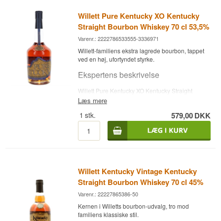
Willett Pure Kentucky XO Kentucky
Straight Bourbon Whiskey 70 cl 53,5%
Varenr.: 2222786533555-3336971
Willett-familiens ekstra lagrede bourbon, tappet
ved en høj, ufortyndet styrke.
Ekspertens beskrivelse
Willett Pure Kentucky XO Kentucky Straight
Bourbon Whiskey er en ekstra moden udgave af
Læs mere
husets Pure Kentucky-serie, aftappet ved 53,5 %.
1
stk.
579,00
DKK
Willett Distilling Company blev grundlagt i 1936
af brødrene Thompson og Johnny Willett, som
byggede destilleriet på familiens gård i
Bardstown og brændte det første parti whisky 17.
marts 1937. Familiens rødder i amerikansk
destillation går helt tilbage til 1792, da William
Willett Jr. slog sig ned i Nelson County, og
Willett Kentucky Vintage Kentucky
destilleriet er i dag stadig familieejet og -drevet af
Straight Bourbon Whiskey 70 cl 45%
Thompson Willetts børnebørn.
Varenr.: 22227865386-50
Smagsnoter
Kernen i Willetts bourbon-udvalg, tro mod
familiens klassiske stil.
Næse