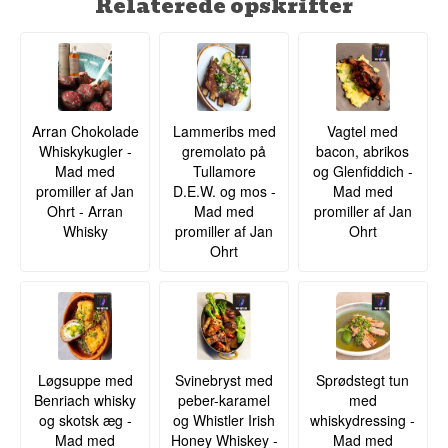
Relaterede opskrifter
Arran Chokolade
Lammeribs med
Vagtel med
Whiskykugler -
gremolato på
bacon, abrikos
Mad med
Tullamore
og Glenfiddich -
promiller af Jan
D.E.W. og mos -
Mad med
Ohrt - Arran
Mad med
promiller af Jan
Whisky
promiller af Jan
Ohrt
Ohrt
Løgsuppe med
Svinebryst med
Sprødstegt tun
Benriach whisky
peber-karamel
med
og skotsk æg -
og Whistler Irish
whiskydressing -
Mad med
Honey Whiskey -
Mad med