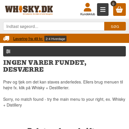
0
Kundeklub
Levering fra 49 kr.
2-4 Hverdage
INGEN VARER FUNDET,
DESVÆRRE
Prøv og tjek om det kan staves anderledes. Ellers brug menuen til
højre fx. klik på Whisky + Destillerier.
Sorry, no match found - try the main menu to your right, ex. Whisky
+ Distillery