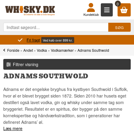
0
Kundeklub
Fri fragt
Ved køb over 899 kr.
Forside
»
Andet
»
Vodka
»
Vodkamærker
»
Adnams Southwold
Filtrer visning
ADNAMS SOUTHWOLD
Adnams er det engelske bryghus fra kystbyen Southwold i Suffolk,
hvor øl er blevet brygget siden 1872. Siden 2010 har husets eget
destilleri også lavet vodka, gin og whisky under samme tag som
bryggeriet. Resultatet er en spiritus, der bygger på den samme
kornekspertise og håndværkstradition, som i generationer har
defineret Adnams’ øl.
Læs mere