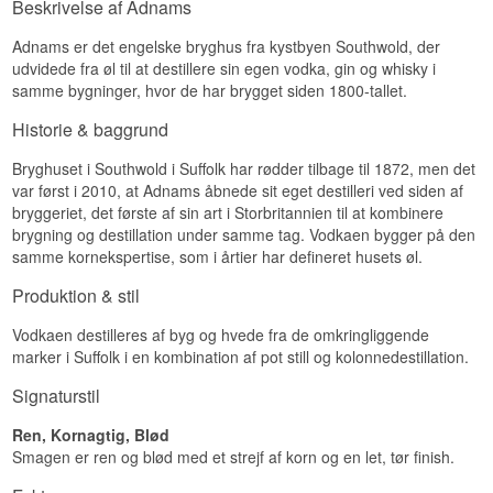
Beskrivelse af Adnams
spiritusprogram.
At bruge maltet byg frem for hvede eller neutral
Adnams er det engelske bryghus fra kystbyen Southwold, der
melasse er et valg med konsekvenser. Byggen
udvidede fra øl til at destillere sin egen vodka, gin og whisky i
giver en tydelig maltsødme, som en almindelig
samme bygninger, hvor de har brygget siden 1800-tallet.
vodka ville have filtreret bort, og derfor kalder
Adnams den en Single Malt Vodka. Karakteren
Historie & baggrund
ligger nærmere et ungt maltdestillat end en polsk
rugvodka.
Bryghuset i Southwold i Suffolk har rødder tilbage til 1872, men det
I glasset betyder det fylde. Teksturen er blød og
var først i 2010, at Adnams åbnede sit eget destilleri ved siden af
næsten fløjlsagtig, og der er et klart strejf karamel
bryggeriet, det første af sin art i Storbritannien til at kombinere
og toffee, som ikke er tilsat noget sted, men
brygning og destillation under samme tag. Vodkaen bygger på den
kommer fra kornet selv. Den tåler at blive drukket
samme kornekspertise, som i årtier har defineret husets øl.
ren, og i en drink kan man mærke, at der er noget
bag alkoholen.
Produktion & stil
Smagsnoter
Vodkaen destilleres af byg og hvede fra de omkringliggende
Næse
marker i Suffolk i en kombination af pot still og kolonnedestillation.
Blødt maltet med duft af friskbagt brød. En anelse
Signaturstil
karamel og kogte æbler ligger bagved.
Ren, Kornagtig, Blød
Smag
Smagen er ren og blød med et strejf af korn og en let, tør finish.
Fyldig og let sødlig. Malten står tydeligt frem med