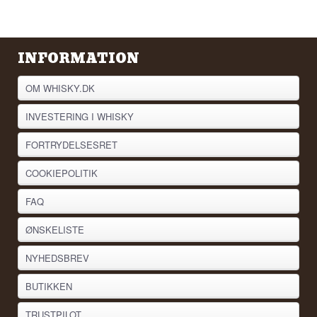
Vidste du at?
Samme bygdestillat er grundlaget for husets
Copper House Dry Gin. Adnams kalder det selv
INFORMATION
den botanik, de ikke taler om, for uden
maltvodkaen i bunden ville ginen ikke smage
som den gør.
OM WHISKY.DK
Se hele vores udvalg af
Vodka
INVESTERING I WHISKY
Lyt til vores podcast:
FORTRYDELSESRET
COOKIEPOLITIK
FAQ
ØNSKELISTE
NYHEDSBREV
BUTIKKEN
TRUSTPILOT