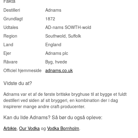
Fakta
karamel og toffee, og teksturen er blød uden at
blive fed.
Destilleri
Adnams
Eftersmag
Grundlagt
1872
Middellang og varm. Maltsødmen bliver
Udtales
AD-nams SOWTH-wold
hængende, og et lille tørt kornpræg dukker op til
Region
Southwold, Suffolk
sidst.
Land
England
Specifikationer
Ejer
Adnams plc
Navn: Adnams East Coast Vodka
Råvare
Byg, hvede
Destilleri:
Adnams Copper House Distillery
Region/Land: Southwold, England
Officiel hjemmeside
adnams.co.uk
Type: Engelsk Single Malt Vodka
ABV: 40%
Vidste du at?
Størrelse: 70 CL
Destillationsmetode: Destilleret af husets egen
mask af 100% maltet byg fra East Anglia
Adnams var et af de første britiske bryghuse til at bygge et fuldt
EAN nr.: 5016878600025
destilleri ved siden af sit bryggeri, en kombination der i dag
Serveringsforslag: Ren i et lille glas ved kølig
inspirerer mange andre craft-producenter.
temperatur, eller i en Espresso Martini hvor
maltsødmen bærer kaffen.
Kan du lide Adnams? Så bør du også opleve:
Smagsprofil
Arbikie
,
Our Vodka
og
Vodka Bornholm
.
Maltet · Fyldig · Karamel og toffee · Blød tekstur