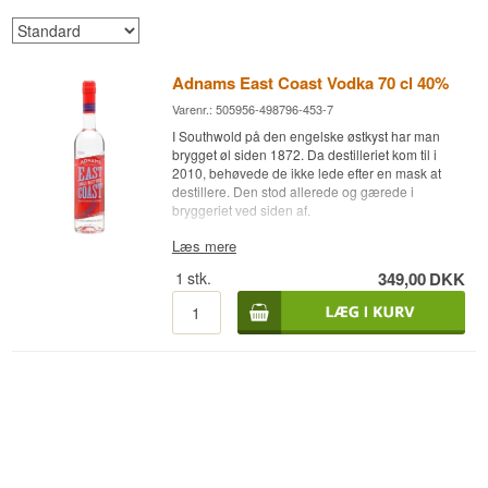
Adnams East Coast Vodka 70 cl 40%
Varenr.: 505956-498796-453-7
I Southwold på den engelske østkyst har man
brygget øl siden 1872. Da destilleriet kom til i
2010, behøvede de ikke lede efter en mask at
destillere. Den stod allerede og gærede i
bryggeriet ved siden af.
Ekspertens beskrivelse
Læs mere
1
stk.
349,00
DKK
Adnams East Coast Vodka er en Engelsk Single
Malt Vodka fra Adnams Copper House Distillery i
Southwold, destilleret på 100% maltet byg fra
East Anglia og aftappet ved 40%.
Adnams er et bryggeri først og et destilleri
bagefter, og det forklarer det meste ved denne
vodka. Huset laver selv sin mask af maltet byg fra
East Anglia, altså samme korn som går i ølene,
og destillerer den videre i Copper House
Distillery. Kornet følges fra egnens marker til
flasken, og den tanke løber gennem hele husets