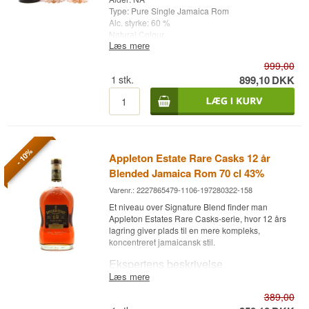
Vidste du at?
Type: Pure Single Jamaica Rom
Alc. styrke: 60 %
Rum Nation er kendt for at balancere
Natural Colour
tilgængelige rom med mere eksklusive,
Læs mere
70 cl.
begrænsede aftapninger som denne, hvilket har
Andet: Gavesæt med 2 stk. Hampden glas
999,00
gjort dem til en af de mest respekterede
1
stk.
899,10
DKK
uafhængige aftappere i rom-verdenen siden
1999.
Se hele vores udvalg af
Rum Nation
- 10%
Appleton Estate Rare Casks 12 år
Blended Jamaica Rom 70 cl 43%
Varenr.: 2227865479-1106-197280322-158
Et niveau over Signature Blend finder man
Appleton Estates Rare Casks-serie, hvor 12 års
lagring giver plads til en mere kompleks,
koncentreret jamaicansk stil.
Ekspertens beskrivelse
Læs mere
Appleton Estate Rare Casks 12 år er en Jamaica
389,00
Rom, der blander aldrende rom fra sjældne fade,