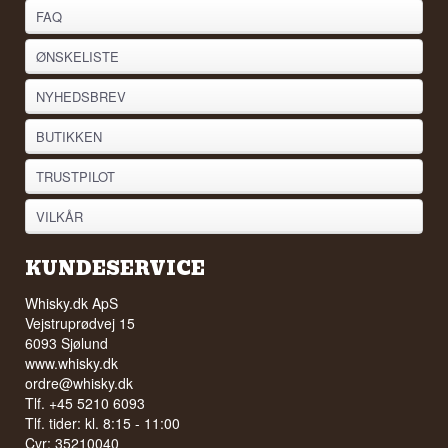
Se hele vores udvalg af
Valinch & Mallet
FAQ
ØNSKELISTE
NYHEDSBREV
BUTIKKEN
TRUSTPILOT
VILKÅR
KUNDESERVICE
Whisky.dk ApS
Vejstruprødvej 15
6093 Sjølund
www.whisky.dk
ordre@whisky.dk
Tlf. +45 5210 6093
Tlf. tider: kl. 8:15 - 11:00
Cvr: 35210040