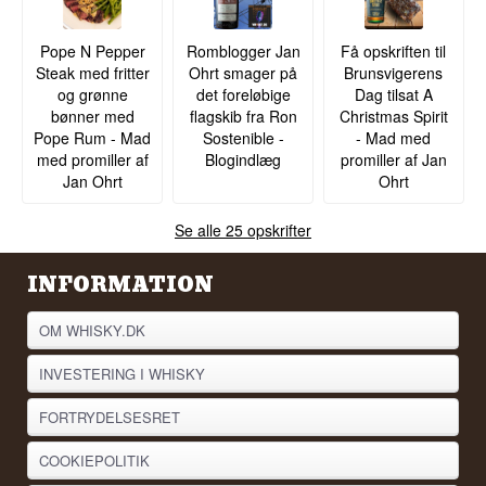
Specifikationer
Det tog over 90 forsøg for Canerocks producenter
at ramme den præcise balance mellem vanilje,
Navn: Clarendon 2008/2021 Valinch & Mallet 12
Pope N Pepper
Romblogger Jan
Få opskriften til
ingefær og kokos, der i dag udgør husets
år
Steak med fritter
Ohrt smager på
Brunsvigerens
signaturkrydderiblanding.
Destilleri: Clarendon
og grønne
det foreløbige
Dag tilsat A
Aftapper:
Valinch & Mallet
Se hele vores udvalg af
Canerock
bønner med
flagskib fra Ron
Christmas Spirit
Region/Land: Jamaica
Pope Rum - Mad
Sostenible -
- Mad med
Type: Single Cask Rom
Alder: 12 år
med promiller af
Blogindlæg
promiller af Jan
Fadstyrke: 56,1%
Jan Ohrt
Ohrt
Størrelse: 70 CL
Destilleret: 2008
Se alle 25 opskrifter
Aftappet: 2021
Serveringsforslag: Alene til udforskning
INFORMATION
Smagsprofil
Esterrig · Frugtig · Træfyldt · Kompleks · Kraftfuld
OM WHISKY.DK
Vidste du at?
INVESTERING I WHISKY
Denne flaske er en del af Valinch & Mallets "Spirit
of Art"-serie, hvor hver etiket er dekoreret med et
FORTRYDELSESRET
originalt maleri af en ung, uetableret kunstner, en
måde for aftapperen at kombinere sin passion for
COOKIEPOLITIK
rom med støtte til ny kunst.