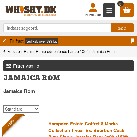
0
Kundeklub
100% Danskejet
Ejet og drevet i Danmark
Forside
»
Rom
»
Romproducerende Lande / Øer
»
Jamaica Rom
Filtrer visning
JAMAICA ROM
Jamaica Rom
- 10%
Hampden Estate Coffret 8 Marks
Collection 1 year Ex. Bourbon Cask