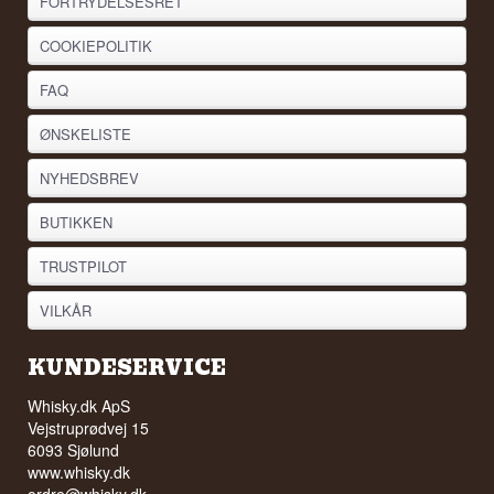
FORTRYDELSESRET
COOKIEPOLITIK
FAQ
ØNSKELISTE
NYHEDSBREV
BUTIKKEN
TRUSTPILOT
VILKÅR
KUNDESERVICE
Whisky.dk ApS
Vejstruprødvej 15
6093 Sjølund
www.whisky.dk