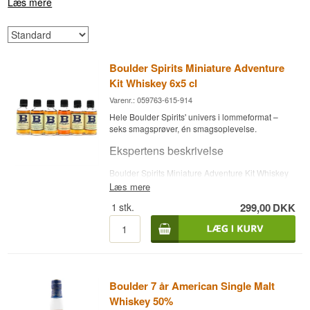
Læs mere
Boulder Spirits Miniature Adventure
Kit Whiskey 6x5 cl
Varenr.: 059763-615-914
Hele Boulder Spirits' univers i lommeformat –
seks smagsprøver, én smagsoplevelse.
Ekspertens beskrivelse
Boulder Spirits Miniature Adventure Kit Whiskey
samler seks miniatureflasker af 5 cl fra
Læs mere
destilleriets sortiment, så man kan smage sig
1
stk.
299,00
DKK
igennem husets forskellige stilarter uden at
investere i seks fulde flasker. Boulder Spirits blev
grundlagt af skotten Alastair Brogan, der flyttede
til Colorado i 2011 og startede destilleriet som
Vapor Distillery. Målet var at skabe en single malt
whiskey, der var 'unik for Colorado med en skotsk
accent'. Destilleriet installerede en af Colorados
Boulder 7 år American Single Malt
største kobber-pot stills og var med til at
Whiskey 50%
grundlægge kategorien American Single Malt