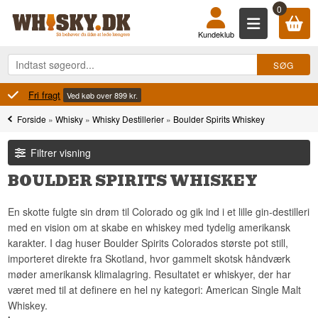
0
Kundeklub
100% Danskejet
Ejet og drevet i Danmark
Forside
»
Whisky
»
Whisky Destillerier
»
Boulder Spirits Whiskey
Filtrer visning
BOULDER SPIRITS WHISKEY
En skotte fulgte sin drøm til Colorado og gik ind i et lille gin-destilleri
med en vision om at skabe en whiskey med tydelig amerikansk
karakter. I dag huser Boulder Spirits Colorados største pot still,
importeret direkte fra Skotland, hvor gammelt skotsk håndværk
møder amerikansk klimalagring. Resultatet er whiskyer, der har
været med til at definere en hel ny kategori: American Single Malt
Whiskey.