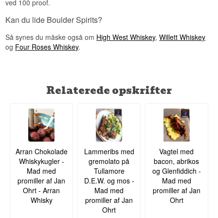
ved 100 proof.
Kan du lide Boulder Spirits?
Så synes du måske også om
High West Whiskey
,
Willett Whiskey
og
Four Roses Whiskey
.
Relaterede opskrifter
Arran Chokolade
Lammeribs med
Vagtel med
Whiskykugler -
gremolato på
bacon, abrikos
Mad med
Tullamore
og Glenfiddich -
promiller af Jan
D.E.W. og mos -
Mad med
Ohrt - Arran
Mad med
promiller af Jan
Whisky
promiller af Jan
Ohrt
Ohrt