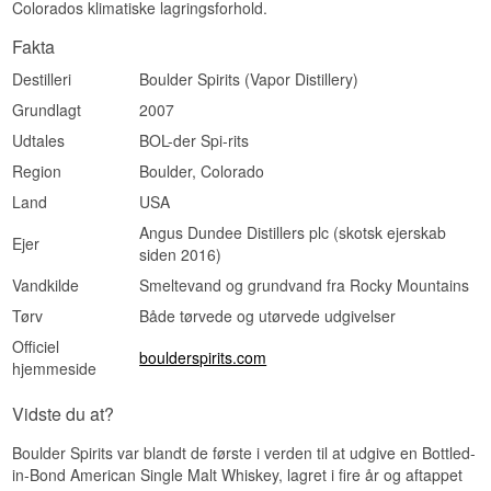
Colorados klimatiske lagringsforhold.
Fakta
Destilleri
Boulder Spirits (Vapor Distillery)
Grundlagt
2007
Udtales
BOL-der Spi-rits
Region
Boulder, Colorado
Land
USA
Angus Dundee Distillers plc (skotsk ejerskab
Ejer
siden 2016)
Vandkilde
Smeltevand og grundvand fra Rocky Mountains
Tørv
Både tørvede og utørvede udgivelser
Officiel
boulderspirits.com
hjemmeside
Vidste du at?
Boulder Spirits var blandt de første i verden til at udgive en Bottled-
in-Bond American Single Malt Whiskey, lagret i fire år og aftappet