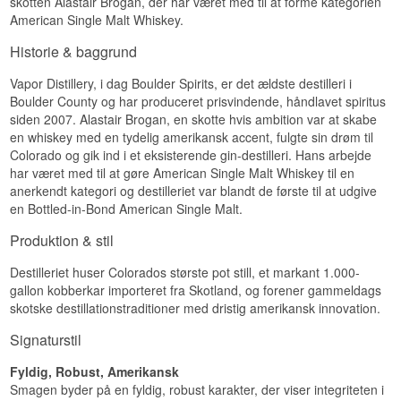
skotten Alastair Brogan, der har været med til at forme kategorien
Smagsprofil
American Single Malt Whiskey.
Smag
Vanilje · Eg · Fyldig · Krydret
Historie & baggrund
Smagen er blød og rund med karamel, honning
Se hele vores udvalg af
Boulder Spirits
og let krydret eg.
Vapor Distillery, i dag Boulder Spirits, er det ældste destilleri i
Boulder County og har produceret prisvindende, håndlavet spiritus
Eftersmag
siden 2007. Alastair Brogan, en skotte hvis ambition var at skabe
Eftersmagen er medium lang, varm og let sødlig.
en whiskey med en tydelig amerikansk accent, fulgte sin drøm til
Colorado og gik ind i et eksisterende gin-destilleri. Hans arbejde
Specifikationer
har været med til at gøre American Single Malt Whiskey til en
Navn: Boulder Spirits Colorado Straight Bourbon
anerkendt kategori og destilleriet var blandt de første til at udgive
Whiskey
en Bottled-in-Bond American Single Malt.
Destilleri:
Boulder Spirits
Region/Land: Boulder, Colorado, USA
Produktion & stil
Type: Colorado Straight Bourbon Whiskey
ABV: 42 %
Destilleriet huser Colorados største pot still, et markant 1.000-
Størrelse: 70 CL
gallon kobberkar importeret fra Skotland, og forener gammeldags
Smagsprofil
skotske destillationstraditioner med dristig amerikansk innovation.
Karamel · Vanilje · Rund · Sødlig
Signaturstil
Se hele vores udvalg af
Boulder Spirits
Fyldig, Robust, Amerikansk
Smagen byder på en fyldig, robust karakter, der viser integriteten i