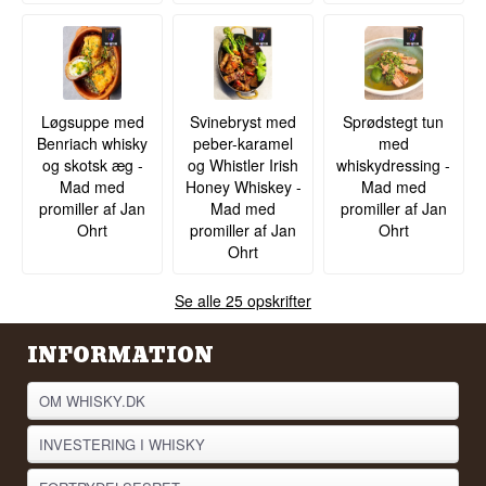
Løgsuppe med
Svinebryst med
Sprødstegt tun
Benriach whisky
peber-karamel
med
og skotsk æg -
og Whistler Irish
whiskydressing -
Mad med
Honey Whiskey -
Mad med
promiller af Jan
Mad med
promiller af Jan
Ohrt
promiller af Jan
Ohrt
Ohrt
Se alle 25 opskrifter
INFORMATION
OM WHISKY.DK
INVESTERING I WHISKY