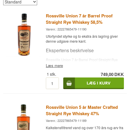
Rossville Union 7 år Barrel Proof
Straight Rye Whiskey 58,5%
Varenr.: 22227865479-11190
Ufortyndet styrke og to ekstra års lagring giver
denne udgave mere kant.
Ekspertens beskrivelse
Rossville Union 7 år Barrel Proof Straight Rye
Whiskey er lagret i 7 år og aftappet direkte ved
Læs mere
fadstyrke, 58,5 %. Rossville Union er opkaldt
1
stk.
749,00
DKK
efter Rossville Distillery, grundlagt i 1847 af
George Ross i Lawrenceburg, Indiana, midt i
rugens guldalder. Ross byggede sit destilleri
oven på et vandreservoir, hvilket gav adgang til
kalkstensfiltreret vand, der forhindrede svovl- og
jernforbindelser i at forringe whiskyens smag.
Efter forbudstiden blev destilleriet i 1933 opkøbt
Rossville Union 5 år Master Crafted
af det canadiske selskab Seagram, og efter flere
Straight Rye Whiskey 47%
ejerskifter overtog MGP stedet i 2011. Rossville
Union Rye, lanceret i 2018, var MGP's første rye-
Varenr.: 22227865479-11189
produkt under eget navn, efter årtier med at
Kalkstensfiltreret vand og over 170 års rug-arv fra
levere rugwhisky til andre mærker.