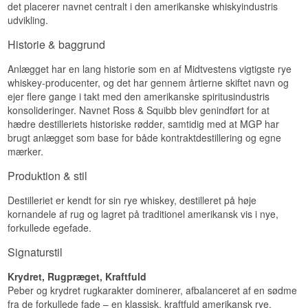
det placerer navnet centralt i den amerikanske whiskyindustris
Smag
Smagsprofil
udvikling.
Smagen er krydret og fyldig med rug, honning og
Kraftfuld · Krydret · Rug · Varm
Historie & baggrund
et strejf frugt.
Eftersmag
Anlægget har en lang historie som en af Midtvestens vigtigste rye
whiskey-producenter, og det har gennem årtierne skiftet navn og
Eftersmagen er medium lang, krydret og let
ejer flere gange i takt med den amerikanske spiritusindustris
peberagtig.
konsolideringer. Navnet Ross & Squibb blev genindført for at
Specifikationer
hædre destilleriets historiske rødder, samtidig med at MGP har
brugt anlægget som base for både kontraktdestillering og egne
Navn: Rossville Union 5 år Master Crafted
mærker.
Straight Rye Whiskey
Destilleri:
Ross & Squibb Distillery
Produktion & stil
Region/Land: Lawrenceburg, Indiana, USA
Type: Straight Rye Whiskey
Destilleriet er kendt for sin rye whiskey, destilleret på høje
ABV: 47 %
kornandele af rug og lagret på traditionel amerikansk vis i nye,
Størrelse: 70 CL
Alder: 5 år
forkullede egefade.
Smagsprofil
Signaturstil
Krydret · Rug · Fyldig · Peber
Krydret, Rugpræget, Kraftfuld
Peber og krydret rugkarakter dominerer, afbalanceret af en sødme
fra de forkullede fade – en klassisk, kraftfuld amerikansk rye.