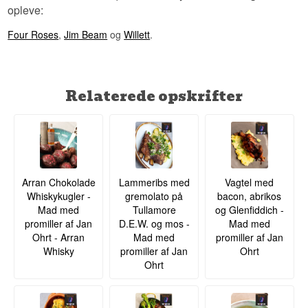
opleve:
Four Roses
,
Jim Beam
og
Willett
.
Relaterede opskrifter
Arran Chokolade
Lammeribs med
Vagtel med
Whiskykugler -
gremolato på
bacon, abrikos
Mad med
Tullamore
og Glenfiddich -
promiller af Jan
D.E.W. og mos -
Mad med
Ohrt - Arran
Mad med
promiller af Jan
Whisky
promiller af Jan
Ohrt
Ohrt