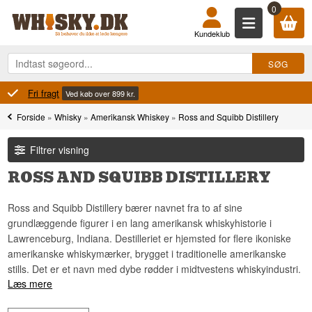
0
Kundeklub
Fri fragt
Ved køb over 899 kr.
Forside
»
Whisky
»
Amerikansk Whiskey
»
Ross and Squibb Distillery
Filtrer visning
ROSS AND SQUIBB DISTILLERY
Ross and Squibb Distillery bærer navnet fra to af sine
grundlæggende figurer i en lang amerikansk whiskyhistorie i
Lawrenceburg, Indiana. Destilleriet er hjemsted for flere ikoniske
amerikanske whiskymærker, brygget i traditionelle amerikanske
stills. Det er et navn med dybe rødder i midtvestens whiskyindustri.
Læs mere