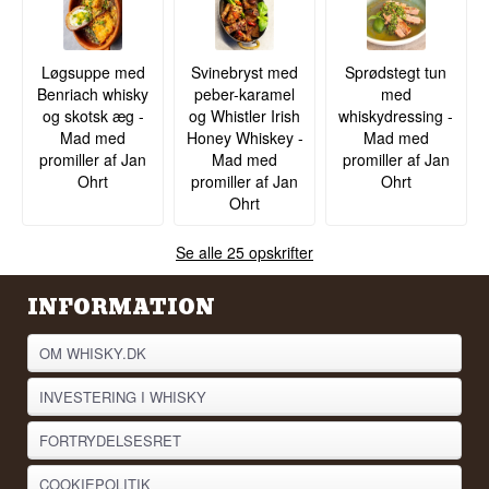
Løgsuppe med
Svinebryst med
Sprødstegt tun
Benriach whisky
peber-karamel
med
og skotsk æg -
og Whistler Irish
whiskydressing -
Mad med
Honey Whiskey -
Mad med
promiller af Jan
Mad med
promiller af Jan
Ohrt
promiller af Jan
Ohrt
Ohrt
Se alle 25 opskrifter
INFORMATION
OM WHISKY.DK
INVESTERING I WHISKY
FORTRYDELSESRET
COOKIEPOLITIK