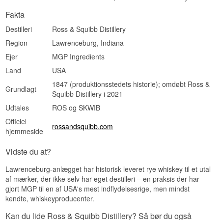
Fakta
Destilleri
Ross & Squibb Distillery
Region
Lawrenceburg, Indiana
Ejer
MGP Ingredients
Land
USA
1847 (produktionsstedets historie); omdøbt Ross &
Grundlagt
Squibb Distillery i 2021
Udtales
ROS og SKWIB
Officiel
rossandsquibb.com
hjemmeside
Vidste du at?
Lawrenceburg-anlægget har historisk leveret rye whiskey til et utal
af mærker, der ikke selv har eget destilleri – en praksis der har
gjort MGP til en af USA's mest indflydelsesrige, men mindst
kendte, whiskeyproducenter.
Kan du lide Ross & Squibb Distillery? Så bør du også