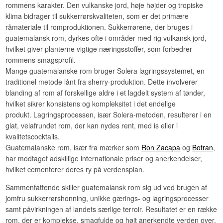
rommens karakter. Den vulkanske jord, høje højder og tropiske
klima bidrager til sukkerrørskvaliteten, som er det primære
råmateriale til romproduktionen. Sukkerrørene, der bruges i
guatemalansk rom, dyrkes ofte i områder med rig vulkansk jord,
hvilket giver planterne vigtige næringsstoffer, som forbedrer
rommens smagsprofil.
Mange guatemalanske rom bruger Solera lagringssystemet, en
traditionel metode lånt fra sherry-produktion. Dette involverer
blanding af rom af forskellige aldre i et lagdelt system af tønder,
hvilket sikrer konsistens og kompleksitet i det endelige
produkt. Lagringsprocessen, især Solera-metoden, resulterer i en
glat, velafrundet rom, der kan nydes rent, med is eller i
kvalitetscocktails.
Guatemalanske rom, især fra mærker som
Ron Zacapa
og
Botran
,
har modtaget adskillige internationale priser og anerkendelser,
hvilket cementerer deres ry på verdensplan.
Sammenfattende skiller guatemalansk rom sig ud ved brugen af
jomfru sukkerrørshonning, unikke gærings- og lagringsprocesser
samt påvirkningen af landets særlige terroir. Resultatet er en række
rom, der er komplekse, smagfulde og højt anerkendte verden over.