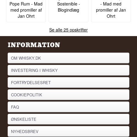
Pope Rum - Mad
Sostenible -
- Mad med
Ximénez
EAN nr.: 7401005008580
med promiller af
Blogindlæg
promiller af Jan
Serveringsforslag: I et snifferglas ved
Jan Ohrt
Ohrt
stuetemperatur
Smagsprofil
Se alle 25 opskrifter
Karamel · Kakao · Sherry · Sødmefuld · Kompleks
INFORMATION
Vidste du at?
OM WHISKY.DK
Ron Zacapa blev skabt i 1976 for at markere 100-
året for byen Zacapa i Guatemala, og rommen
lagres bevidst i et højtliggende anlæg, hvor den
INVESTERING I WHISKY
naturlige køling gør modningen langsommere
end i traditionel caribisk lagring ved havniveau.
FORTRYDELSESRET
Se hele vores udvalg af
Ron Zacapa
COOKIEPOLITIK
FAQ
ØNSKELISTE
NYHEDSBREV