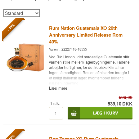
- 10%
Rum Nation Guatemala XO 20th
Anniversary Limited Release Rom
40%
Varenr.: 22227418-18555
Ved Río Hondo i det nordøstlige Guatemala står
varmen stille mellem lagerbygningerne. Fadene
arbejder hurtigt her, for det tropiske klima har
ingen tålmodighed. Resten af historien foregår i
et køligt italiensk lager, hvor tempoet falder til
næsten ingenting.
Læs mere
Ekspertens beskrivelse
599,00
Rum Nation Guatemala XO 20th Anniversary
1
stk.
539,10
DKK
Limited Release er en Guatemalansk Rom lagret
på ex-bourbonfade af amerikansk hvidt egetræ,
eftermodnet på Oloroso- og Pedro Ximénez-
sherryfade og aftappet ved 40%.
Flasken er Rum Nations jubilæumsudgivelse,
- 10%
Ron Zacapa XO Rum Guatemala
lavet til at markere husets første 20 år. Rum