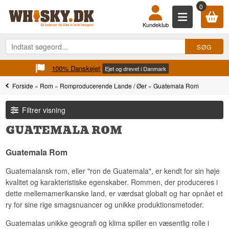
0
Kundeklub
100% Danskejet
Ejet og drevet i Danmark
Forside
»
Rom
»
Romproducerende Lande / Øer
»
Guatemala Rom
Filtrer visning
GUATEMALA ROM
Guatemala Rom
Guatemalansk rom, eller "ron de Guatemala", er kendt for sin høje
kvalitet og karakteristiske egenskaber. Rommen, der produceres i
dette mellemamerikanske land, er værdsat globalt og har opnået et
ry for sine rige smagsnuancer og unikke produktionsmetoder.
Guatemalas unikke geografi og klima spiller en væsentlig rolle i