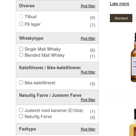
Læs mere
Diverse
Ryd filter
Tilbud
(0)
Standard
På lager
(7)
Whiskytype
Ryd filter
Single Malt Whisky
(6)
Blended Malt Whisky
(1)
Kølefiltreret / Ikke-kølefiltreret
Ryd filter
Ikke-kølefiltreret
(3)
Naturlig Farve / Justeret Farve
Ryd filter
Justeret med karamel (E150a)
(1)
Naturlig Farve
(3)
Fadtype
Ryd filter