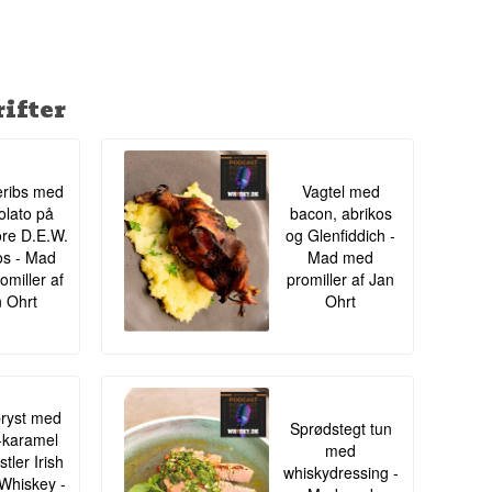
liver godkendt til
 de testede fade
ifter
ribs med
Vagtel med
lato på
bacon, abrikos
re D.E.W.
og Glenfiddich -
s - Mad
Mad med
omiller af
promiller af Jan
 Ohrt
Ohrt
ryst med
Sprødstegt tun
-karamel
med
tler Irish
whiskydressing -
Whiskey -