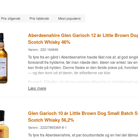
Pris stigende
Pris faldende
Mest populære
Aberdeenshire Glen Garioch 12 år Little Brown Dog
Scotch Whisky 46%
Varenr.: 222-164646
To fyre fra en gård i Aberdeenshire havde fået nok af, at god single
forsvandt fra hylderne, før man nåede den. Ideen var enkel: lav en w
kan finde på hylden. Denne flaske er den første prøve på, hvord
— og den kom ud af døren, før etiketterne var klar.
Bemærk: Etiketten på denne preview-aftapning er håndskrevet og
fordi de trykte etiketter ikke nåede frem i tid. Kommende batches f
Læs mere
design.
Ekspertens beskrivelse
Aberdeenshire Glen Garioch 12 år Little Brown Dog er en Highlan
Glen Garioch 10 år Little Brown Dog Small Batch S
Scotch Whisky, modnet på 60% førstegangsfyldte bourbonfade o
Scotch Whisky 56,2%
Ximénez- og Oloroso-sherryfade og aftappet ved 46%. Den er dest
Garioch i 2013, aftappet i 2025 af Little Brown Dog og begrænset t
Varenr.: 22227865369-8-1
håndnummererede flasker.
To fyre fra Aberdeenshire, et par bourbonfade og en hel del tålmod