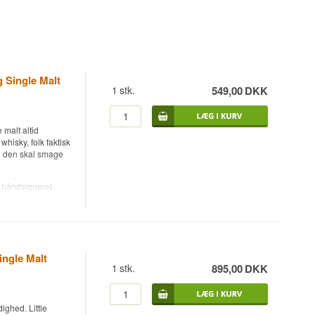
 Single Malt
1
stk.
549,00
DKK
 malt altid
hisky, folk faktisk
an den skal smage
 håndsigneret,
år det endelige
d Single Malt
ingle Malt
g 40% Pedro
1
stk.
895,00
DKK
illeret på Glen
il 500
ighed. Little