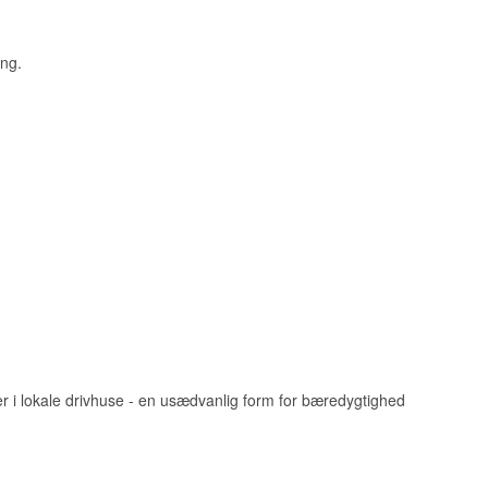
æ.
ing.
 i 2013, fulgte
e stort set uændret
er i lokale drivhuse - en usædvanlig form for bæredygtighed
alsk og skotsk
 sjældne Adelphi-