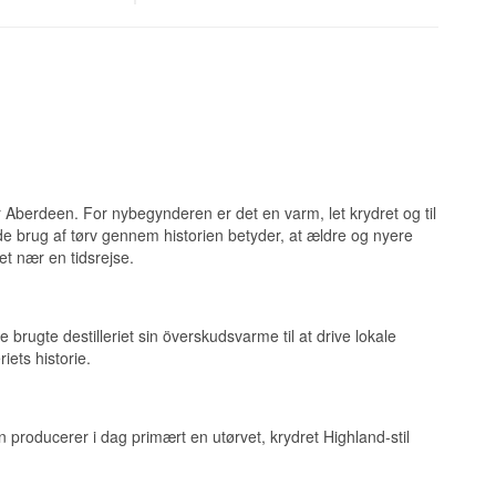
 ligger en støvet,
lleriet ikke
ugte fade.
 blevet blandet
 støt stigende
nte Highland- og
at finde intakte.
ellem to
rydret kant fra de
er og uden
urgas fra Nordsøen.
ke og skotske
t det kunne kobles
e, der bliver
, lukkede i starten
r Aberdeen. For nybegynderen er det en varm, let krydret og til
et barnebarn af en
bejde med Elixir
tende brug af tørv gennem historien betyder, at ældre og nyere
e de allerbedste
terspurgt
et nær en tidsrejse.
nd Malt Scotch
de brugte destilleriet sin överskudsvarme til at drive lokale
ugt
iets historie.
and-malt og et
 producerer i dag primært en utørvet, krydret Highland-stil
sotisk frugtsødme,