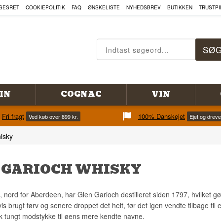
SESRET
COOKIEPOLITIK
FAQ
ØNSKELISTE
NYHEDSBREV
BUTIKKEN
TRUSTPI
IN
COGNAC
VIN
Fri fragt
100% Danskejet
Ved køb over 899 kr.
Ejet og drev
isky
 GARIOCH WHISKY
 nord for Aberdeen, har Glen Garioch destilleret siden 1797, hvilket gør
vis brugt tørv og senere droppet det helt, før det igen vendte tilbage til
risk tungt modstykke til øens mere kendte navne.