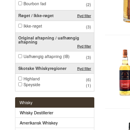
Bourbon fad
(2)
Røget / Ikke-røget
Ryd filter
Ikke-røget
(3)
Original aftapning / uafhængig
aftapning
Ryd filter
Uafhængig aftapning (IB)
(3)
Skotske Whiskyregioner
Ryd filter
Highland
(6)
Speyside
(1)
Whisky
Whisky Destillerier
Amerikansk Whiskey