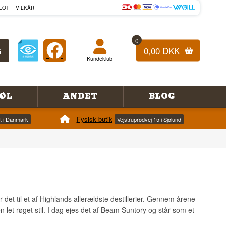
LOT
VILKÅR
0
0,00 DKK
Kundeklub
ØL
ANDET
BLOG
Fysisk butik
et i Danmark
Vejstruprødvej 15 i Sjølund
 det til et af Highlands allerældste destillerier. Gennem årene
 en let røget stil. I dag ejes det af Beam Suntory og står som et