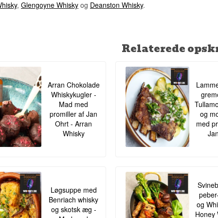
Whisky
,
Glengoyne Whisky
og
Deanston Whisky
.
Vidste du at?
Adelphi tester angiveligt omkring 25 fade for hvert enkelt fad, der b
en aftapning under Adelphis navn, hvilket betyder, at under 4% af
Relaterede opskr
består nåleøjet.
Se hele vores udvalg af
Adelphi
Lyt til vores podcast:
Arran Chokolade
Lamme
Whiskykugler -
gremo
Mad med
Tullamo
promiller af Jan
og mo
Ohrt - Arran
med pr
Whisky
Jan
Svineb
Løgsuppe med
peber
Benriach whisky
og Whis
og skotsk æg -
Honey 