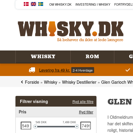
OM WHISKY.DK
INVESTERING I WHISKY
FORTRYDEL
WHISKY
ROM
G
Levering fra 49 kr.
2-4 Hverdage
Forside
»
Whisky
»
Whisky Destillerier
»
Glen Garioch Wh
GLEN
Filtrer visning
Ryd alle filtre
Pris
Ryd filter
I Oldmeldrum,
har det skifte
549
DKK
7,499
DKK
roligt, histo