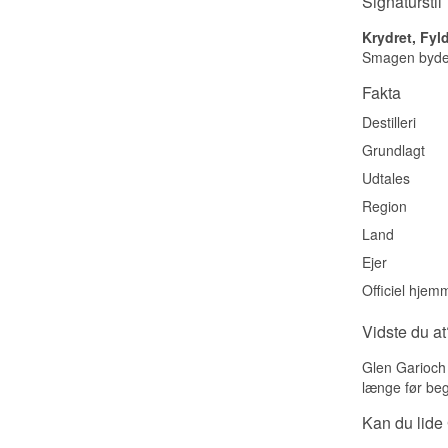
Signaturstil
Krydret, Fyl
Smagen byder 
Fakta
Destilleri
Grundlagt
Udtales
Region
Land
Ejer
Officiel hjem
Vidste du at
Glen Garioch 
længe før beg
Kan du lide