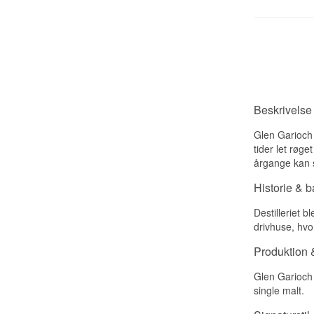
Beskrivelse
Glen Garioch 
tider let røge
årgange kan s
Historie & 
Destilleriet b
drivhuse, hvor
Produktion &
Glen Garioch 
single malt.