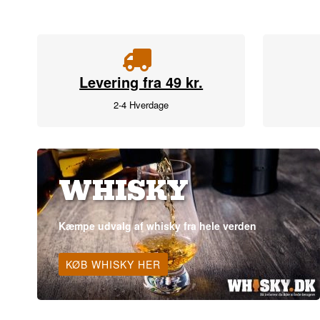
Levering fra 49 kr.
2-4 Hverdage
WHISKY
Kæmpe udvalg af whisky fra hele verden
KØB WHISKY HER