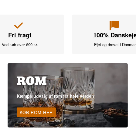
Fri fragt
100% Danskeje
Ved køb over 899 kr.
Ejet og drevet i Danma
ROM
Kæmpe udvalg af rom fra hele verden
KØB ROM HER