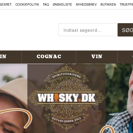
, COGNAC OG MEGET MERE HE
SESRET
COOKIEPOLITIK
FAQ
ØNSKELISTE
NYHEDSBREV
BUTIKKEN
TRUSTPI
IN
COGNAC
VIN