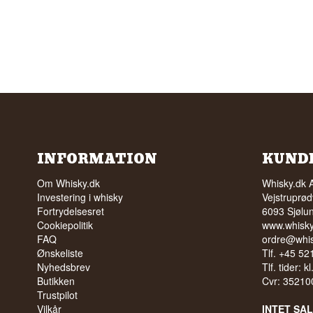
INFORMATION
KUND
Om Whisky.dk
Whisky.dk 
Investering i whisky
Vejstruprød
Fortrydelsesret
6093 Sjølu
Cookiepolitik
www.whisky
FAQ
ordre@whis
Ønskeliste
Tlf. +45 5
Nyhedsbrev
Tlf. tider: k
Butikken
Cvr: 35210
Trustpilot
Vilkår
INTET SA