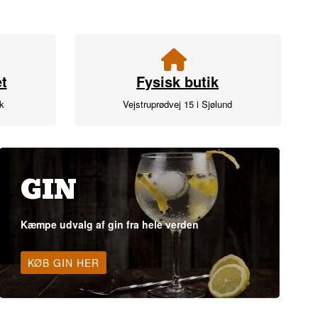
t
Fysisk butik
rk
Vejstruprødvej 15 i Sjølund
GIN
Kæmpe udvalg af gin fra hele verden
KØB GIN HER