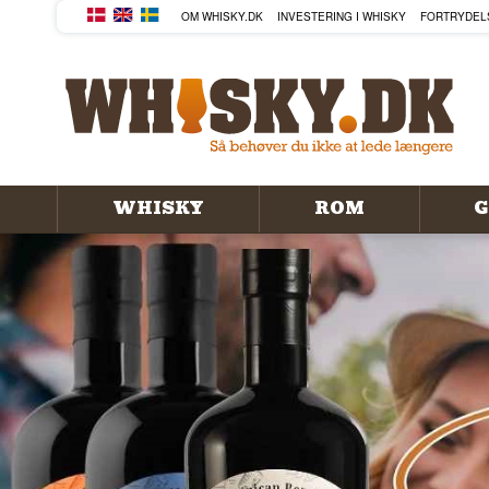
KØB DIN WHISKY, ROM, GIN
OM WHISKY.DK
INVESTERING I WHISKY
FORTRYDEL
WHISKY
ROM
G