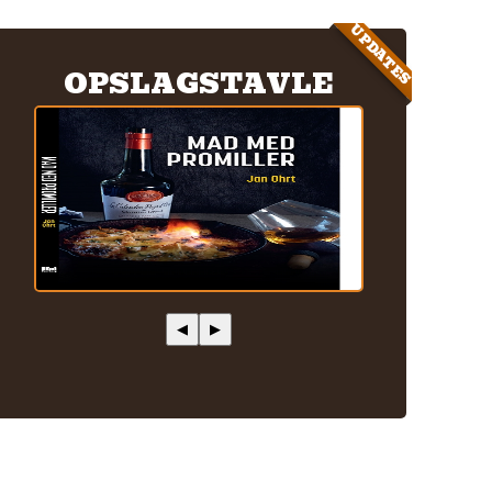
UPDATES
OPSLAGSTAVLE
◀
▶