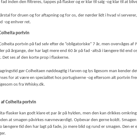
fad inden den filtreres, tappes på flasker og er klar til salg -og klar til at bl
 årstal for druen og for aftapning og for os, der nørder lidt i hvad vi server
ed -og enhver ret.
Colheita portvin
Colheita portvin på fad selv efter de “obligatoriske” 7 år, men overvåges af I
er på årgange, der har lagt mere end 60 år på fad -altså i længere tid end os 
. Det ses af den korte prop i flaskerne.
agringstid gør Colheitaen nøddeagtig i farven og lys ligesom man kender det
nses for at være en specialitet hos portugiserne -og eftersom alt portvin frem
igesom os fra Whisky.dk.
af Colheita portvin
ta-flasker kan godt klare et par år på hylden, men den kan drikkes omkring
den at smagen påvirkes nævneværdigt. Opbevar den gerne koldt. Smagen
jo længere tid den har lagt på fade, jo mere blid og rund er smagen. Den er e
ger.