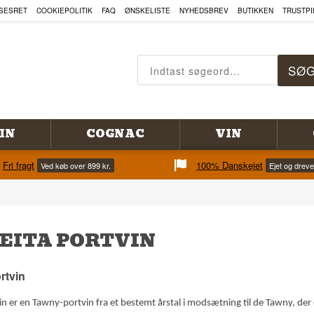
SESRET
COOKIEPOLITIK
FAQ
ØNSKELISTE
NYHEDSBREV
BUTIKKEN
TRUSTPI
IN
COGNAC
VIN
Fri fragt
100% Danskejet
Ved køb over 899 kr.
Ejet og drev
EITA PORTVIN
rtvin
in er en Tawny-portvin fra et bestemt årstal i modsætning til de Tawny, der