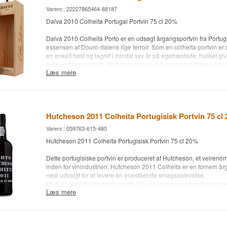
Andet:
Varenr.: 22227865464-88187
Dalva 2010 Colheita Portugal Portvin 75 cl 20%
Dalva 2010 Colheita Porto er en udsøgt årgangsportvin fra Portuga
essensen af Douro-dalens rige terroir. Som en colheita-portvin er d
en enkelt høst og lagret i mindst syv år på egetræsfade, hvilket g
raffineret smagsprofil. Portvinen har en dyb ravgylden farve og b
Læs mere
tørret frugt, nødder, krydderier og et strejf af honning. Smagen er r
velafbalanceret med en lang, blød eftersmag, der gør den til et f
som afslutning på et måltid, især sammen med modne oste, desser
Bodega: Dalva
Hutcheson 2011 Colheita Portugisisk Portvin 75 cl
Alder: 2010
Type: Colheita
Varenr.: 059763-615-480
Drue: Tinta Roriz, Touriga Nacional
Hutcheson 2011 Colheita Portugisisk Portvin 75 cl 20%
Alc. styrke: 20 %
75 cl.
Dette portugisiske portvin er produceret af Hutcheson, et velre
Andet:
inden for vinindustrien. Hutcheson 2011 Colheita er en fornem år
nøje udvalgt for at levere en enestående smagsoplevelse.
Med sin karakteristiske Colheita / Single Harvest portvinstype og 
Læs mere
byder denne portvin på en dyb og kompleks smag, der vil begejstr
kræsne vin-drikkere.
Hutcheson 2011 Colheita Portugisisk Portvin er perfekt til at nyde 
eller som en eftermiddags- eller aften-digestif. Den kan også s