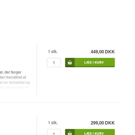
1
stk.
449,00
DKK
l, der fanger
en fremstillet af
iver en kompleks og
yder på aromaer af
ig og
remragende valg
ter eller nødder.
1
stk.
299,00
DKK