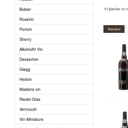
Bobler
Vi glæder os t
Rosévin
Portvin
Standard
Sherry
Alkoholfri Vin
Dessertvin
Gløgg
Hedvin
Madeira vin
Riedel Glas
Vermouth
Vin-Miniature