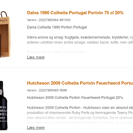
Dalva 1990 Colheita Portugal Portvin 75 cl 20%
Varenr.: 22227865464-881545
Dalva Colheita 1990 Portvin Portugal
Intens aroma og smag: frugtgele, kvædemarmelade, krydderier, i 
alderen udvikler vinen andre smage: nødder, kanel, kaffe, men altid
Bodega: Dalva 1990 Colheita Portvin
Læs mere
Alder: 1990 Colheita Portvin - flasket 2021
Type: Colheita Portvin
Alc. styrke: 20 %
75 cl.
Andet:
Hutcheson 2009 Colheita Portvin Feuerheerd Port
Varenr.: 22227865465-5698
Hutcheson 2009 Colheita Portvin Feuerheerd Portugal 20%
Hutcheson 2009 Colheita Portvin - Hutcheson viser sin absolut stæ
produktion af charmerende Ruby Ports og fremragende Tawny Port
men absolut ikke mindst - de forrygende Colheitas. De er charmer
ung alder, men lagrer til gengæld heller ikke så længe, så man ska
Læs mere
mere end 10-15 år for at få en dejlig fuldmoden
Vintage Port.