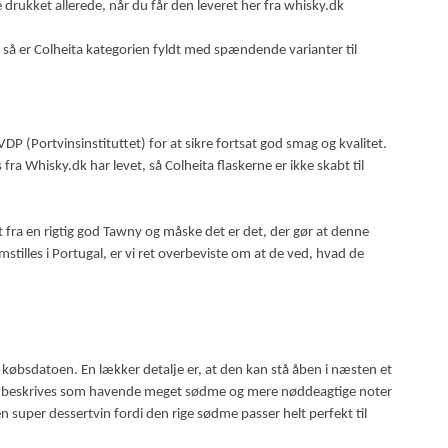
ive drukket allerede, når du får den leveret her fra whisky.dk
er, så er Colheita kategorien fyldt med spændende varianter til
VDP (Portvinsinstituttet) for at sikre fortsat god smag og kvalitet.
fra Whisky.dk har levet, så Colheita flaskerne er ikke skabt til
 fra en rigtig god Tawny og måske det er det, der gør at denne
stilles i Portugal, er vi ret overbeviste om at de ved, hvad de
 købsdatoen. En lækker detalje er, at den kan stå åben i næsten et
 beskrives som havende meget sødme og mere nøddeagtige noter
n super dessertvin fordi den rige sødme passer helt perfekt til