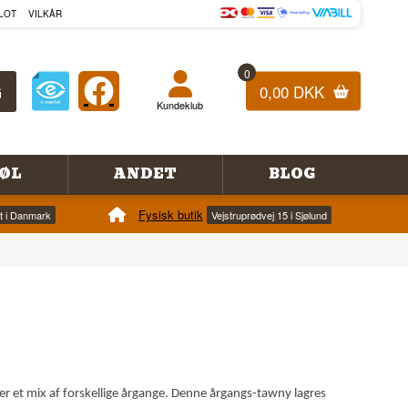
LOT
VILKÅR
0
0,00 DKK
Kundeklub
ØL
ANDET
BLOG
Fysisk butik
et i Danmark
Vejstruprødvej 15 i Sjølund
 er et mix af forskellige årgange. Denne årgangs-tawny lagres