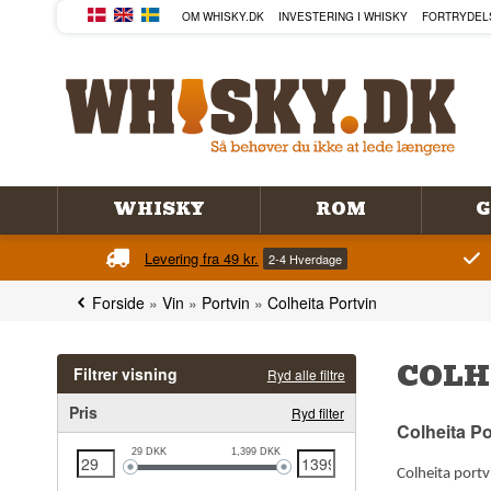
OM WHISKY.DK
INVESTERING I WHISKY
FORTRYDEL
WHISKY
ROM
G
Levering fra 49 kr.
2-4 Hverdage
Forside
»
Vin
»
Portvin
»
Colheita Portvin
COLH
Filtrer visning
Ryd alle filtre
Pris
Ryd filter
Colheita Po
29
DKK
1,399
DKK
Colheita portv