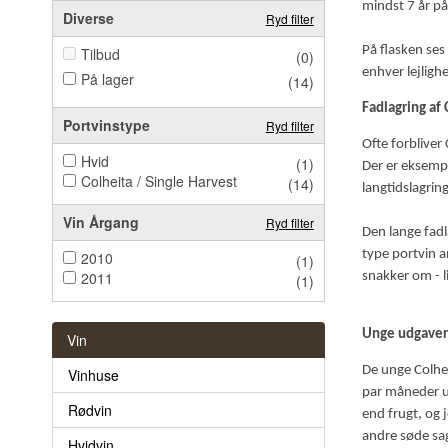
mindst 7 år på 
Diverse
Ryd filter
På flasken ses
Tilbud
(0)
enhver lejligh
På lager
(14)
Fadlagring af 
Portvinstype
Ryd filter
Ofte forbliver 
Hvid
(1)
Der er eksempl
Colheita / Single Harvest
(14)
langtidslagring
Vin Årgang
Ryd filter
Den lange fadl
type portvin a
2010
(1)
2011
snakker om - l
(1)
Unge udgaver 
Vin
De unge Colhei
Vinhuse
par måneder u
Rødvin
end frugt, og 
andre søde sa
Hvidvin