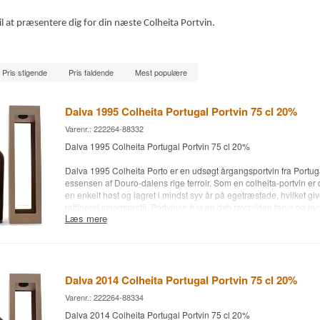
il at præsentere dig for din næste Colheita Portvin.
Pris stigende
Pris faldende
Mest populære
Dalva 1995 Colheita Portugal Portvin 75 cl 20%
Varenr.: 222264-88332
Dalva 1995 Colheita Portugal Portvin 75 cl 20%
Dalva 1995 Colheita Porto er en udsøgt årgangsportvin fra Portuga
essensen af Douro-dalens rige terroir. Som en colheita-portvin er d
en enkelt høst og lagret i mindst syv år på egetræsfade, hvilket g
raffineret smagsprofil. Portvinen har en dyb ravgylden farve og b
Læs mere
tørret frugt, nødder, krydderier og et strejf af honning. Smagen er r
velafbalanceret med en lang, blød eftersmag, der gør den til et f
som afslutning på et måltid, især sammen med modne oste, desser
Bodega: Dalva
Dalva 2014 Colheita Portugal Portvin 75 cl 20%
Alder: 1995
Type: Colheita
Varenr.: 222264-88334
Drue: Tinta Roriz, Touriga Nacional
Dalva 2014 Colheita Portugal Portvin 75 cl 20%
Alc. styrke: 20 %