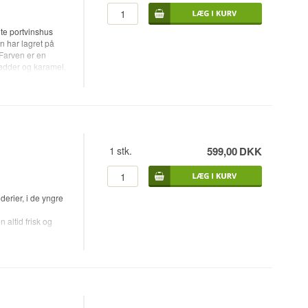
te portvinshus
in har lagret på
 Farven er en
nødder og karamel,
 med en lang,
 mere modent og
g på et måltid,
1
stk.
599,00
DKK
erier, i de yngre
altid frisk og