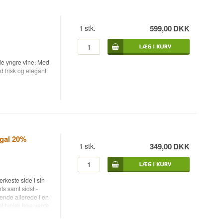
1
stk.
599,00
DKK
de yngre vine. Med
 frisk og elegant.
ugal 20%
1
stk.
349,00
DKK
rkeste side i sin
s samt sidst -
ende allerede i en
l typisk ikke vente