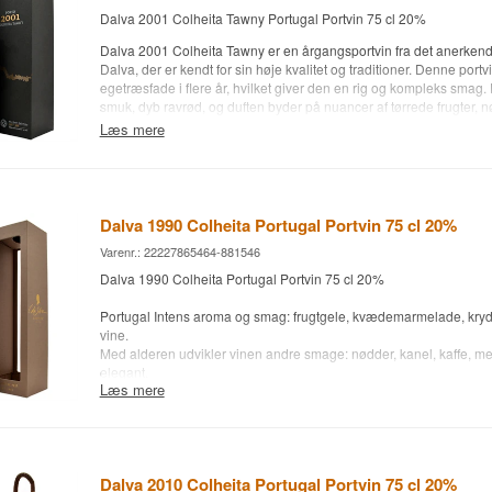
Drue: Tinta Roriz, Touriga Nacional
Dalva 2001 Colheita Tawny Portugal Portvin 75 cl 20%
Alc. styrke: 20 %
75 cl.
Dalva 2001 Colheita Tawny er en årgangsportvin fra det anerkend
Andet:
Dalva, der er kendt for sin høje kvalitet og traditioner. Denne portv
egetræsfade i flere år, hvilket giver den en rig og kompleks smag.
smuk, dyb ravrød, og duften byder på nuancer af tørrede frugter, 
som harmonerer med subtile krydderier. Smagen er rund og fyldig
Læs mere
behagelig eftersmag.
Denne Tawny Colheita er ideel til dem, der nyder portvin med et
raffineret udtryk. Den kan serveres som aperitif eller som afslutnin
gerne ledsaget af dessert eller ost.
Dalva 1990 Colheita Portugal Portvin 75 cl 20%
Bodega: Dalva
Varenr.: 22227865464-881546
Alder: 2001-2021
Dalva 1990 Colheita Portugal Portvin 75 cl 20%
Type: Colheita Tawny Portvin
Alc. styrke: 20 %
Portugal Intens aroma og smag: frugtgele, kvædemarmelade, krydd
75 cl.
vine.
Med alderen udvikler vinen andre smage: nødder, kanel, kaffe, men 
elegant.
Læs mere
Bodega: Dalva
Alder: 1990 Colheita Portvin - Flasket 2021
Type: Colheita Portvin
Alc. styrke: 20 %
Dalva 2010 Colheita Portugal Portvin 75 cl 20%
75 cl.