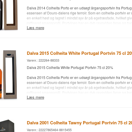
75 cl.
Dalva 2014 Colheita Porto er en udsøgt årgangsportvin fra Portuga
Andet:
essensen af Douro-dalens rige terroir. Som en colheita-portvin er d
en enkelt høst og lagret i mindst syv år på egetræsfade, hvilket g
raffineret smagsprofil. Portvinen har en dyb ravgylden farve og b
Læs mere
tørret frugt, nødder, krydderier og et strejf af honning. Smagen er r
velafbalanceret med en lang, blød eftersmag, der gør den til et f
som afslutning på et måltid, især sammen med modne oste, desser
Bodega: Dalva
Dalva 2015 Colheita White Portugal Portvin 75 cl 2
Alder: 2014
Type: Colheita
Varenr.: 222264-88333
Drue: Tinta Roriz, Touriga Nacional
Dalva 2015 Colheita White Portugal Portvin 75 cl 20%
Alc. styrke: 20 %
75 cl.
Dalva 2015 Colheita Porto er en udsøgt årgangsportvin fra Portuga
Andet:
essensen af Douro-dalens rige terroir. Som en colheita-portvin er d
en enkelt høst og lagret i mindst syv år på egetræsfade, hvilket g
raffineret smagsprofil. Portvinen har en dyb ravgylden farve og b
Læs mere
tørret frugt, nødder, krydderier og et strejf af honning. Smagen er r
velafbalanceret med en lang, blød eftersmag, der gør den til et f
som afslutning på et måltid, især sammen med modne oste, desser
Bodega: Dalva
Dalva 2001 Colheita Tawny Portugal Portvin 75 cl 
Alder: 2015
Type: Colheita
Varenr.: 22227865464-8815455