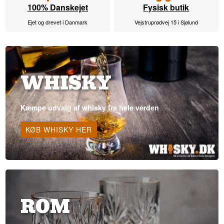
100% Danskejet
Fysisk butik
Ejet og drevet i Danmark
Vejstruprødvej 15 i Sjølund
WHISKY
Kæmpe udvalg af whisky fra hele verden
KØB WHISKY HER
ROM