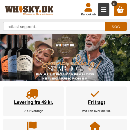
KØB DIN WHISKY, ROM, GIN, COGN
0
Kundeklub
Levering fra 49 kr.
Fri fragt
2-4 Hverdage
Ved køb over 899 kr.